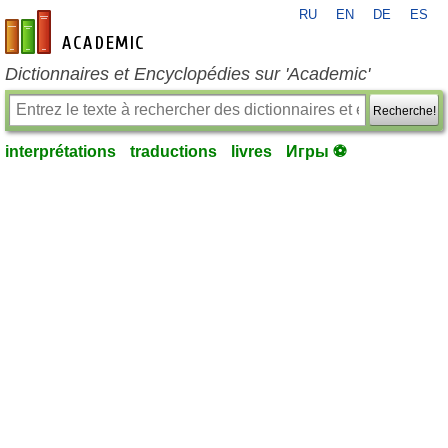
RU
EN
DE
ES
fr-academic.com
Dictionnaires et Encyclopédies sur 'Academic'
Recherche!
interprétations
traductions
livres
Игры ⚽