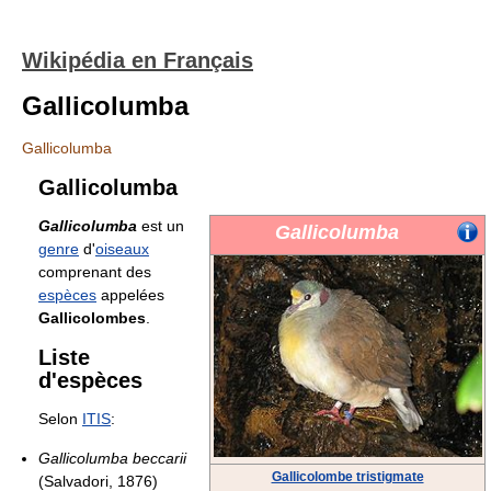
Wikipédia en Français
Gallicolumba
Gallicolumba
Gallicolumba
Gallicolumba
est un
Gallicolumba
genre
d'
oiseaux
comprenant des
espèces
appelées
Gallicolombes
.
Liste
d'espèces
Selon
ITIS
:
Gallicolumba beccarii
Gallicolombe tristigmate
(Salvadori, 1876)