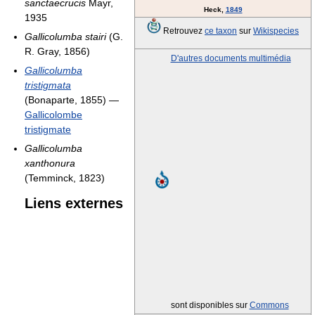
sanctaecrucis
Mayr,
Heck,
1849
1935
Retrouvez
ce taxon
sur
Wikispecies
Gallicolumba stairi
(G.
R. Gray, 1856)
D'autres documents multimédia
Gallicolumba
tristigmata
(Bonaparte, 1855) —
Gallicolombe
tristigmate
Gallicolumba
xanthonura
(Temminck, 1823)
Liens externes
sont disponibles sur
Commons