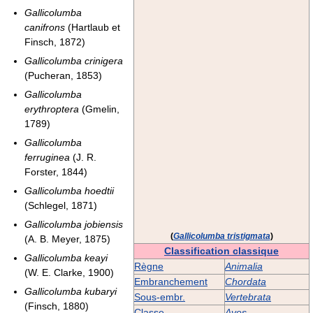
Gallicolumba
canifrons
(Hartlaub et
Finsch, 1872)
Gallicolumba crinigera
(Pucheran, 1853)
Gallicolumba
erythroptera
(Gmelin,
1789)
Gallicolumba
ferruginea
(J. R.
Forster, 1844)
Gallicolumba hoedtii
(Schlegel, 1871)
Gallicolumba jobiensis
(
Gallicolumba tristigmata
)
(A. B. Meyer, 1875)
Classification classique
Gallicolumba keayi
Règne
Animalia
(W. E. Clarke, 1900)
Embranchement
Chordata
Gallicolumba kubaryi
Sous-embr.
Vertebrata
(Finsch, 1880)
Classe
Aves