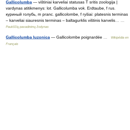
Gallicolumba
— vištiniai karveliai statusas T sritis zoologija |
vardynas atitikmenys: lot. Gallicolumba vok. Erdtaube, f rus.
куриный голубь, m pranc. gallicolombe, f ryšiai: platesnis terminas
– karveliai siauresnis terminas – baltagurklis vištinis karvelis… …
Paukščių pavadinimų žodynas
Gallicolumba luzonica
— Gallicolombe poignardée …
Wikipédia en
Français