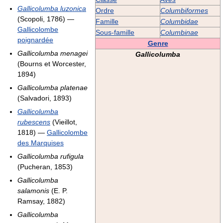
Gallicolumba luzonica
Ordre
Columbiformes
(Scopoli, 1786) —
Famille
Columbidae
Gallicolombe
Sous-famille
Columbinae
poignardée
Genre
Gallicolumba menagei
Gallicolumba
(Bourns et Worcester,
1894)
Gallicolumba platenae
(Salvadori, 1893)
Gallicolumba
rubescens
(Vieillot,
1818) —
Gallicolombe
des Marquises
Gallicolumba rufigula
(Pucheran, 1853)
Gallicolumba
salamonis
(E. P.
Ramsay, 1882)
Gallicolumba