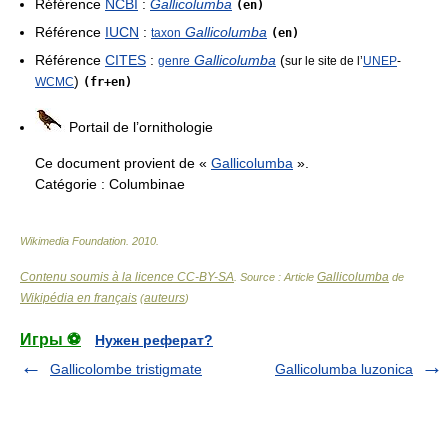
Référence
NCBI
:
Gallicolumba
(en)
Référence
IUCN
:
Gallicolumba
taxon
(en)
Référence
CITES
:
Gallicolumba
(
genre
sur le site de l’
UNEP
-
)
WCMC
(fr+en)
Portail de l’ornithologie
Ce document provient de «
Gallicolumba
».
Catégorie :
Columbinae
Wikimedia Foundation
.
2010
.
Contenu soumis à la licence CC-BY-SA
Gallicolumba
. Source : Article
de
Wikipédia en français
auteurs
(
)
Игры ⚽
Нужен реферат?
Gallicolombe tristigmate
Gallicolumba luzonica