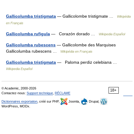
Gallicolumba tristigmata
— Gallicolombe tristigmate …
Wikipédia
en Français
Gallicolumba rufigula
— Corazón dorado …
Wikipedia Español
Gallicolumba rubescens
— Gallicolombe des Marquises
Gallicolumba rubescens …
Wikipédia en Français
Gallicolumba tristigmata
— Paloma perdiz celebiana …
Wikipedia Español
© Academic, 2000-2026
18+
Contactez-nous:
Support technique
,
RÉCLAME
Dictionnaires exportation
, créé sur PHP,
Joomla,
Drupal,
WordPress, MODx.