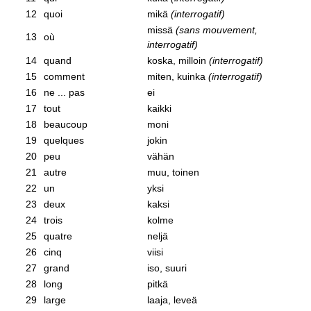
12
quoi
mikä
(interrogatif)
missä
(sans mouvement,
13
où
interrogatif)
14
quand
koska, milloin
(interrogatif)
15
comment
miten, kuinka
(interrogatif)
16
ne ... pas
ei
17
tout
kaikki
18
beaucoup
moni
19
quelques
jokin
20
peu
vähän
21
autre
muu, toinen
22
un
yksi
23
deux
kaksi
24
trois
kolme
25
quatre
neljä
26
cinq
viisi
27
grand
iso, suuri
28
long
pitkä
29
large
laaja, leveä