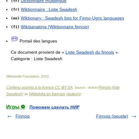
Dictionnaire multilingue
(fr)
Wiktionnaire : Liste Swadesh
(fr)
Wiktionary : Swadesh lists for Finno-Ugric languages
(en)
Wikisanakirja (Wiktionnaire finnois)
(fi)
Portail des langues
Ce document provient de «
Liste Swadesh du finnois
».
Catégorie :
Liste Swadesh
Wikimedia Foundation
.
2010
.
Contenu soumis à la licence CC-BY-SA
Finnois (liste
. Source : Article
Swadesh)
Wikipédia en français
auteurs
de
(
)
Игры ⚽
Поможем сделать НИР
Finnois
Finnois (peuple)