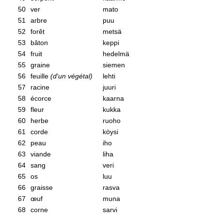
50
ver
mato
51
arbre
puu
52
forêt
metsä
53
bâton
keppi
54
fruit
hedelmä
55
graine
siemen
56
feuille
(d'un végétal)
lehti
57
racine
juuri
58
écorce
kaarna
59
fleur
kukka
60
herbe
ruoho
61
corde
köysi
62
peau
iho
63
viande
liha
64
sang
veri
65
os
luu
66
graisse
rasva
67
œuf
muna
68
corne
sarvi