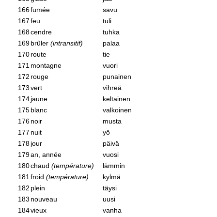
166
fumée
savu
167
feu
tuli
168
cendre
tuhka
169
brûler
(intransitif)
palaa
170
route
tie
171
montagne
vuori
172
rouge
punainen
173
vert
vihreä
174
jaune
keltainen
175
blanc
valkoinen
176
noir
musta
177
nuit
yö
178
jour
päivä
179
an, année
vuosi
180
chaud
(température)
lämmin
181
froid
(température)
kylmä
182
plein
täysi
183
nouveau
uusi
184
vieux
vanha