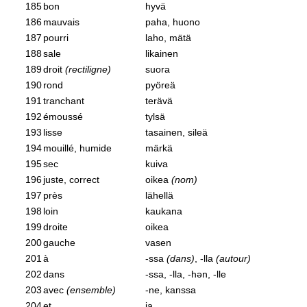
185
bon
hyvä
186
mauvais
paha, huono
187
pourri
laho, mätä
188
sale
likainen
189
droit
(rectiligne)
suora
190
rond
pyöreä
191
tranchant
terävä
192
émoussé
tylsä
193
lisse
tasainen, sileä
194
mouillé, humide
märkä
195
sec
kuiva
196
juste, correct
oikea
(nom)
197
près
lähellä
198
loin
kaukana
199
droite
oikea
200
gauche
vasen
201
à
-ssa
(dans)
, -lla
(autour)
202
dans
-ssa, -lla, -hən, -lle
203
avec
(ensemble)
-ne, kanssa
204
et
ja