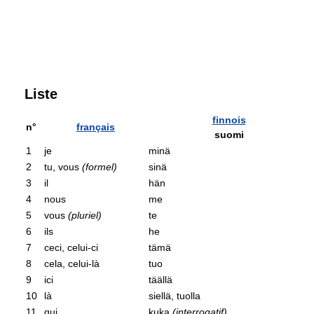
Liste
finnois
n°
français
suomi
1
je
minä
2
tu, vous
(formel)
sinä
3
il
hän
4
nous
me
5
vous
(pluriel)
te
6
ils
he
7
ceci, celui-ci
tämä
8
cela, celui-là
tuo
9
ici
täällä
10
là
siellä, tuolla
11
qui
kuka
(interrogatif)