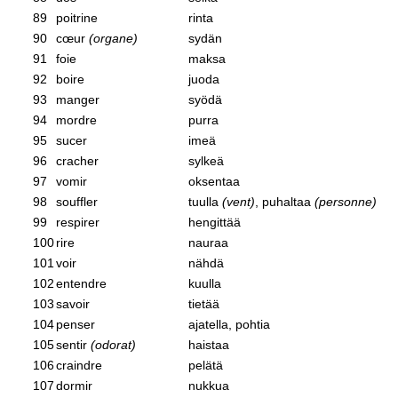
89
poitrine
rinta
90
cœur
(organe)
sydän
91
foie
maksa
92
boire
juoda
93
manger
syödä
94
mordre
purra
95
sucer
imeä
96
cracher
sylkeä
97
vomir
oksentaa
98
souffler
tuulla
(vent)
, puhaltaa
(personne)
99
respirer
hengittää
100
rire
nauraa
101
voir
nähdä
102
entendre
kuulla
103
savoir
tietää
104
penser
ajatella, pohtia
105
sentir
(odorat)
haistaa
106
craindre
pelätä
107
dormir
nukkua