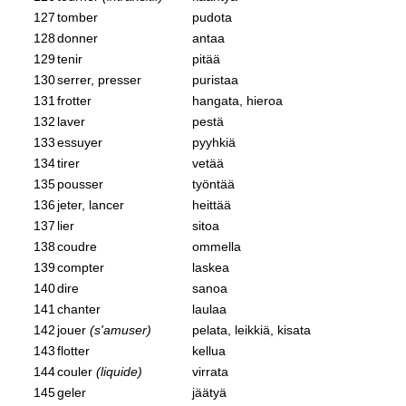
127
tomber
pudota
128
donner
antaa
129
tenir
pitää
130
serrer, presser
puristaa
131
frotter
hangata, hieroa
132
laver
pestä
133
essuyer
pyyhkiä
134
tirer
vetää
135
pousser
työntää
136
jeter, lancer
heittää
137
lier
sitoa
138
coudre
ommella
139
compter
laskea
140
dire
sanoa
141
chanter
laulaa
142
jouer
(s'amuser)
pelata, leikkiä, kisata
143
flotter
kellua
144
couler
(liquide)
virrata
145
geler
jäätyä