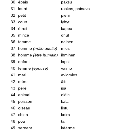
30
épais
paksu
31
lourd
raskas, painava
32
petit
pieni
33
court
lyhyt
34
étroit
kapea
35
mince
ohut
36
femme
nainen
37
homme
(mâle adulte)
mies
38
homme
(être humain)
ihminen
39
enfant
lapsi
40
femme
(épouse)
vaimo
41
mari
aviomies
42
mère
äiti
43
père
isä
44
animal
eläin
45
poisson
kala
46
oiseau
lintu
47
chien
koira
48
pou
täi
49
serpent
käärme