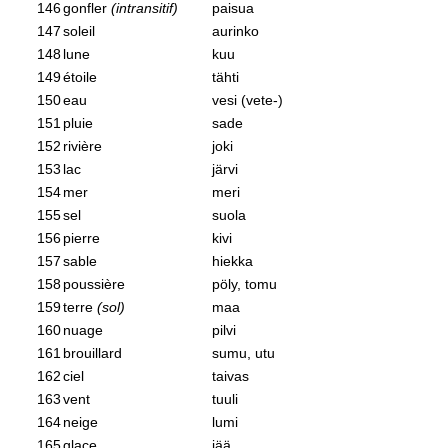
146
gonfler
(intransitif)
paisua
147
soleil
aurinko
148
lune
kuu
149
étoile
tähti
150
eau
vesi (vete-)
151
pluie
sade
152
rivière
joki
153
lac
järvi
154
mer
meri
155
sel
suola
156
pierre
kivi
157
sable
hiekka
158
poussière
pöly, tomu
159
terre
(sol)
maa
160
nuage
pilvi
161
brouillard
sumu, utu
162
ciel
taivas
163
vent
tuuli
164
neige
lumi
165
glace
jää