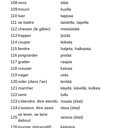
108
vivre
elää
109
mourir
kuolla
110
tuer
tappaa
111
se battre
taistella, tapella
112
chasser
(le gibier)
metsästää
113
frapper
lyödä
114
couper
leikata
115
fendre
haljeta, halkaista
116
poignarder
pistää
117
gratter
raapia
118
creuser
kaivaa
119
nager
uida
120
voler
(dans l'air)
lentää
121
marcher
käydä, kävellä, kulkea
122
venir
tulla
123
s'étendre, être étendu
maata
(état)
124
s'asseoir, être assis
istua
(état)
se lever, se tenir
125
seisoa
(état)
debout
126
tourner
(intransitif)
kääntyä