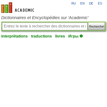
RU
EN
DE
ES
fr-academic.com
Dictionnaires et Encyclopédies sur 'Academic'
Recherche!
interprétations
traductions
livres
Игры ⚽