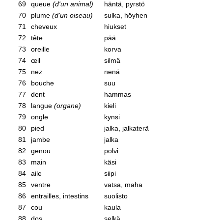
69
queue
(d'un animal)
häntä, pyrstö
70
plume
(d'un oiseau)
sulka, höyhen
71
cheveux
hiukset
72
tête
pää
73
oreille
korva
74
œil
silmä
75
nez
nenä
76
bouche
suu
77
dent
hammas
78
langue
(organe)
kieli
79
ongle
kynsi
80
pied
jalka, jalkaterä
81
jambe
jalka
82
genou
polvi
83
main
käsi
84
aile
siipi
85
ventre
vatsa, maha
86
entrailles, intestins
suolisto
87
cou
kaula
88
dos
selkä