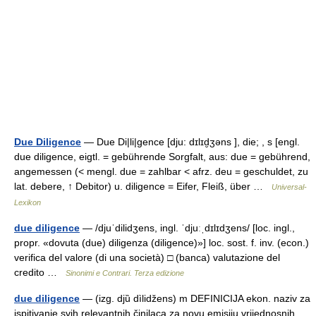
Due Diligence
— Due Di|li|gence [dju: dɪlɪd̮ʒəns ], die; , s [engl.
due diligence, eigtl. = gebührende Sorgfalt, aus: due = gebührend,
angemessen (< mengl. due = zahlbar < afrz. deu = geschuldet, zu
lat. debere, ↑ Debitor) u. diligence = Eifer, Fleiß, über …
Universal-
Lexikon
due diligence
— /djuˈdilidʒens, ingl. ˈdjuːˌdɪlɪdʒens/ [loc. ingl.,
propr. «dovuta (due) diligenza (diligence)»] loc. sost. f. inv. (econ.)
verifica del valore (di una società) □ (banca) valutazione del
credito …
Sinonimi e Contrari. Terza edizione
due diligence
— (izg. djȕ dìlidžens) m DEFINICIJA ekon. naziv za
ispitivanje svih relevantnih činilaca za novu emisiju vrijednosnih