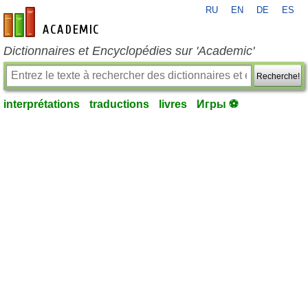
RU
EN
DE
ES
fr-academic.com
Dictionnaires et Encyclopédies sur 'Academic'
Recherche!
interprétations
traductions
livres
Игры ⚽