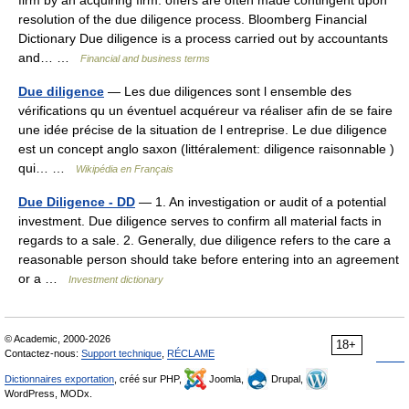
firm by an acquiring firm. offers are often made contingent upon
resolution of the due diligence process. Bloomberg Financial
Dictionary Due diligence is a process carried out by accountants
and… …
Financial and business terms
Due diligence
— Les due diligences sont l ensemble des
vérifications qu un éventuel acquéreur va réaliser afin de se faire
une idée précise de la situation de l entreprise. Le due diligence
est un concept anglo saxon (littéralement: diligence raisonnable )
qui… …
Wikipédia en Français
Due Diligence - DD
— 1. An investigation or audit of a potential
investment. Due diligence serves to confirm all material facts in
regards to a sale. 2. Generally, due diligence refers to the care a
reasonable person should take before entering into an agreement
or a …
Investment dictionary
© Academic, 2000-2026
18+
Contactez-nous:
Support technique
,
RÉCLAME
Dictionnaires exportation
, créé sur PHP,
Joomla,
Drupal,
WordPress, MODx.