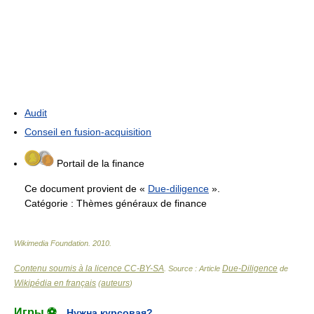
Audit
Conseil en fusion-acquisition
Portail de la finance
Ce document provient de «
Due-diligence
».
Catégorie :
Thèmes généraux de finance
Wikimedia Foundation
.
2010
.
Contenu soumis à la licence CC-BY-SA
Due-Diligence
. Source : Article
de
Wikipédia en français
auteurs
(
)
Игры ⚽
Нужна курсовая?