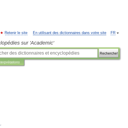
Retenir le site
En utilisant des dictionnaires dans votre site
FR
clopédies sur 'Academic'
Recherche!
nterprétations
a
.