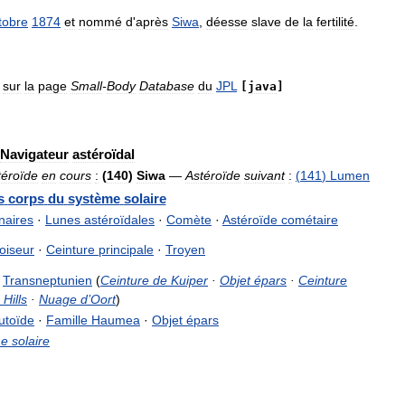
tobre
1874
et
nommé
d
'
après
Siwa
,
déesse
slave
de
la
fertilité
.
sur
la
page
Small
-
Body
Database
du
JPL
[
java
]
Navigateur
astéroïdal
téroïde
en
cours
:
(
140
)
Siwa
—
Astéroïde
suivant
:
(
141
)
Lumen
s
corps
du
système
solaire
naires
·
Lunes
astéroïdales
·
Comète
·
Astéroïde
cométaire
oiseur
·
Ceinture
principale
·
Troyen
·
Transneptunien
(
Ceinture
de
Kuiper
·
Objet
épars
·
Ceinture
Hills
·
Nuage
d
’
Oort
)
utoïde
·
Famille
Haumea
·
Objet
épars
me
solaire