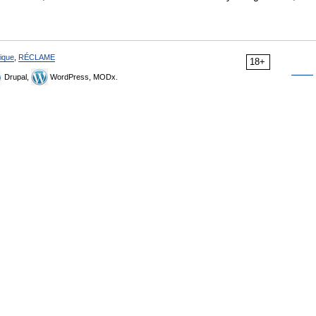
ique
,
RÉCLAME
18+
Drupal,
WordPress, MODx.