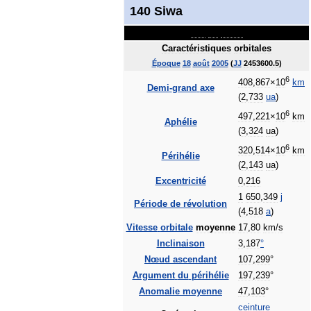
140
Siwa
pas
de
photo
Caractéristiques
orbitales
Époque
18
août
2005
(
JJ
2453600
.
5
)
6
408
,
867
×
10
km
Demi
-
grand
axe
(
2
,
733
ua
)
6
497
,
221
×
10
km
Aphélie
(
3
,
324
ua
)
6
320
,
514
×
10
km
Périhélie
(
2
,
143
ua
)
Excentricité
0
,
216
1
650
,
349
j
Période
de
révolution
(
4
,
518
a
)
Vitesse
orbitale
moyenne
17
,
80
km
/
s
Inclinaison
3
,
187
°
Nœud
ascendant
107
,
299
°
Argument
du
périhélie
197
,
239
°
Anomalie
moyenne
47
,
103
°
ceinture