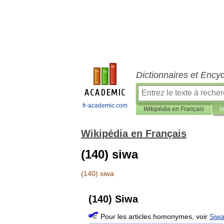
Dictionnaires et Ency
fr-academic.com
Wikipédia en Français
i
Wikipédia en Français
(140) siwa
(
140
)
siwa
(
140
)
Siwa
Pour
les
articles
homonymes
,
voir
Siw