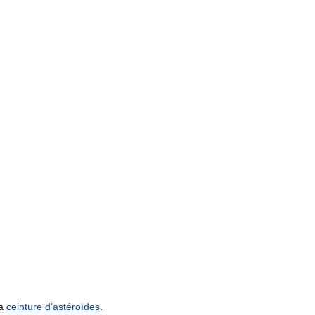
a
ceinture
d
'
astéroïdes
.