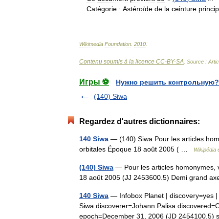
Catégorie
:
Astéroïde
de
la
ceinture
princi
Wikimedia
Foundation
.
2010
.
Contenu soumis à la licence CC-BY-SA
. Source : Arti
Игры ⚽
Нужно решить контрольную?
(140) Siwa
Regardez d'autres dictionnaires:
140 Siwa
— (140) Siwa Pour les articles hom
orbitales Époque 18 août 2005 ( …
Wikipédia 
(140) Siwa
— Pour les articles homonymes, v
18 août 2005 (JJ 2453600.5) Demi grand a
140 Siwa
— Infobox Planet | discovery=yes 
Siwa discoverer=Johann Palisa discovered=O
epoch=December 31, 2006 (JD 2454100.5