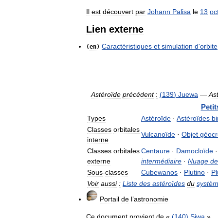
Il
est
découvert
par
Johann
Palisa
le
13
oc
Lien
externe
Caractéristiques
et
simulation
d
'
orbite
(
en
)
Astéroïde
précédent
:
(
139
)
Juewa
—
As
Petit
Types
Astéroïde
·
Astéroïdes
bi
Classes
orbitales
Vulcanoïde
·
Objet
géocr
interne
Classes
orbitales
Centaure
·
Damocloïde
externe
intermédiaire
·
Nuage
de
Sous
-
classes
Cubewanos
·
Plutino
·
Pl
Voir
aussi
:
Liste
des
astéroïdes
du
systè
Portail
de
l
’
astronomie
Ce
document
provient
de
«
(
140
)
Siwa
».