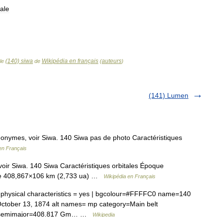
pale
(140) siwa
Wikipédia en français
auteurs
cle
de
(
)
(141) Lumen
onymes, voir Siwa. 140 Siwa pas de photo Caractéristiques
en Français
oir Siwa. 140 Siwa Caractéristiques orbitales Époque
xe 408,867×106 km (2,733 ua) …
Wikipédia en Français
| physical characteristics = yes | bgcolour=#FFFFC0 name=140
ctober 13, 1874 alt names= mp category=Main belt
) semimajor=408.817 Gm… …
Wikipedia