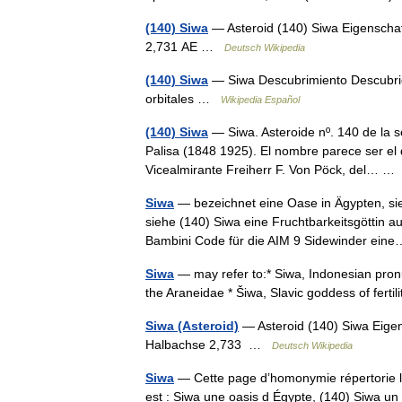
(140) Siwa
— Asteroid (140) Siwa Eigenschaf
2,731 AE …
Deutsch Wikipedia
(140) Siwa
— Siwa Descubrimiento Descubrid
orbitales …
Wikipedia Español
(140) Siwa
— Siwa. Asteroide nº. 140 de la s
Palisa (1848 1925). El nombre parece ser el 
Vicealmirante Freiherr F. Von Pöck, del… 
Siwa
— bezeichnet eine Oase in Ägypten, sie
siehe (140) Siwa eine Fruchtbarkeitsgöttin a
Bambini Code für die AIM 9 Sidewinder e
Siwa
— may refer to:* Siwa, Indonesian pronu
the Araneidae * Šiwa, Slavic goddess of ferti
Siwa (Asteroid)
— Asteroid (140) Siwa Eigen
Halbachse 2,733 …
Deutsch Wikipedia
Siwa
— Cette page d’homonymie répertorie le
est : Siwa une oasis d Égypte, (140) Siwa un a