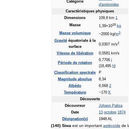
Catégorie
d
'
astéroïdes
Caractéristiques
physiques
Dimensions
109
,
8
km
1
18
Masse
1
,
39
×
10
kg
3
Masse
volumique
~
2000
kg
/
m
Gravité
équatoriale
à
la
2
0
,
0307
m
/
s
surface
Vitesse
de
libération
0
,
0581
km
/
s
0
,
7706
j
Période
de
rotation
(
18
,
495
h
)
Classification
spectrale
P
Magnitude
absolue
8
,
34
Albédo
0
,
068
2
Température
~
170
K
Découverte
Découvreur
Johann
Palisa
Date
13
octobre
1874
Désignation
(
s
)
1948
AL
(
140
)
Siwa
est
un
important
astéroïde
de
l