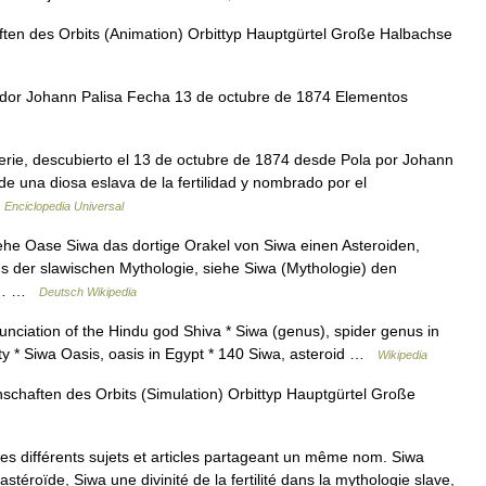
ten des Orbits (Animation) Orbittyp Hauptgürtel Große Halbachse
or Johann Palisa Fecha 13 de octubre de 1874 Elementos
erie, descubierto el 13 de octubre de 1874 desde Pola por Johann
de una diosa eslava de la fertilidad y nombrado por el
…
Enciclopedia Universal
he Oase Siwa das dortige Orakel von Siwa einen Asteroiden,
us der slawischen Mythologie, siehe Siwa (Mythologie) den
ine… …
Deutsch Wikipedia
nciation of the Hindu god Shiva * Siwa (genus), spider genus in
lity * Siwa Oasis, oasis in Egypt * 140 Siwa, asteroid …
Wikipedia
schaften des Orbits (Simulation) Orbittyp Hauptgürtel Große
s différents sujets et articles partageant un même nom. Siwa
stéroïde, Siwa une divinité de la fertilité dans la mythologie slave,