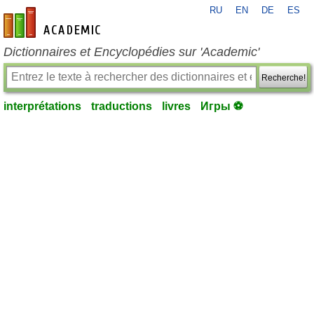
RU
EN
DE
ES
fr-academic.com
Dictionnaires et Encyclopédies sur 'Academic'
Recherche!
interprétations
traductions
livres
Игры ⚽