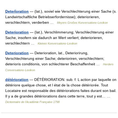
Deterĭoration
— (lat.), soviel wie Verschlechterung einer Sache (s.
Landwirtschaftliche Betriebserfordernisse); deteriorieren,
verschlechtern, verderben …
Meyers Großes Konversations-Lexikon
Deterioration
— (lat.), Verschlimmerung; Verschlechterung einer
Sache, insofern sie dadurch an Wert verliert; deteriorieren,
verschlechtern …
Kleines Konversations-Lexikon
Deterioration
— Deterioration, lat., Deteriorirung,
Verschlechterung einer Sache; deterioriren, verschlechtern;
deterioris conditionis, von schlechterer Beschaffenheit …
Herders
Conversations-Lexikon
détérioration
— DÉTÉRIORATION. sub. f. L action par laquelle on
détériore quelque chose, et l état de la chose détériorée. Tout
Locataire est responsable des détériorations faites durant son bail.
Il y a de grandes détériorations dans cette terre, tout y est… …
Dictionnaire de l'Académie Française 1798