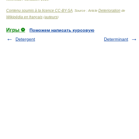
Contenu soumis à la licence CC-BY-SA
Deterioration
. Source : Article
de
Wikipédia en français
auteurs
(
)
Игры ⚽
Поможем написать курсовую
Detergent
Determinant