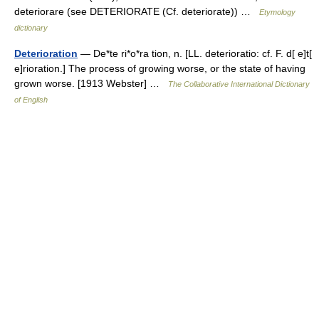
deteriorare (see DETERIORATE (Cf. deteriorate)) …
Etymology
dictionary
Deterioration
— De*te ri*o*ra tion, n. [LL. deterioratio: cf. F. d[ e]t[
e]rioration.] The process of growing worse, or the state of having
grown worse. [1913 Webster] …
The Collaborative International Dictionary
of English