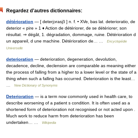
Regardez d'autres dictionnaires:
détérioration
— [ deterjɔrasjɔ̃ ] n. f. • XVe, bas lat. deterioratio, de
deterior « pire » 1 ♦ Action de détériorer, de se détériorer; son
résultat. ⇒ dégât, 1. dégradation, dommage, ruine. Détérioration d
un appareil, d une machine. Détérioration de… …
Encyclopédie
Universelle
deterioration
— deterioration, degeneration, devolution,
decadence, decline, declension are comparable as meaning either
the process of falling from a higher to a lower level or the state of a
thing when such a falling has occurred. Deterioration is the least…
…
New Dictionary of Synonyms
Deterioration
— is a term now commonly used in health care, to
describe worsening of a patient s condition. It is often used as a
shortened form of deterioration not recognised or not acted upon .
Much work to reduce harm from deterioration has been
undertaken… …
Wikipedia