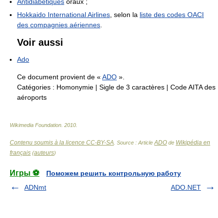
Antidiabétiques
oraux ;
Hokkaido International Airlines
, selon la
liste des codes OACI
des compagnies aériennes
.
Voir aussi
Ado
Ce document provient de «
ADO
».
Catégories :
Homonymie
|
Sigle de 3 caractères
|
Code AITA des
aéroports
Wikimedia Foundation
.
2010
.
Contenu soumis à la licence CC-BY-SA
ADO
Wikipédia en
. Source : Article
de
français
auteurs
(
)
Игры ⚽
Поможем решить контрольную работу
ADNmt
ADO.NET