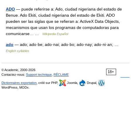
ADO
— puede referirse a: Ado, ciudad nigeriana del estado de
Benue. Ado Ekiti, ciudad nigeriana del estado de Ekiti. ADO
pueden ser las siglas que se refieran a: ActiveX Data Objects,
mecanismos que usan los programas de computadoras para
comunicarse… …
Wikipedia Español
ado
— ado; ado·be; ado·nai; ado·bo; ado·nay; ado·ni·an; …
English syllables
© Academic, 2000-2026
18+
Contactez-nous:
Support technique
,
RÉCLAME
Dictionnaires exportation
, créé sur PHP,
Joomla,
Drupal,
WordPress, MODx.