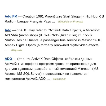
Ado FM
— Création 1981 Propriétaire Start Slogan « Hip Hop R B
Radio » Langue Français Pays …
Wikipédia en Français
Ado
— or ADO may refer to: *ActiveX Data Objects, a Microsoft
API *Ado (archbishop) (d. 874) *Ado (Akan ruler) (fl. 1550)
*Autobuses de Oriente, a passenger bus service in Mexico *ADO
Ampex Digital Optics (a formerly renowned digital video effects…
…
Wikipedia
ADO
— (от англ. ActiveX Data Objects «объекты данных
ActiveX») интерфейс программирования приложений для
доступа к данным, разработанный компанией Microsoft (MS
Access, MS SQL Server) и основанный на технологии
компонентов ActiveX. ADO …
Википедия