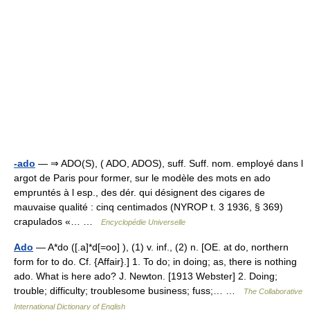
-ado
— ⇒ ADO(S), ( ADO, ADOS), suff. Suff. nom. employé dans l
argot de Paris pour former, sur le modèle des mots en ado
empruntés à l esp., des dér. qui désignent des cigares de
mauvaise qualité : cinq centimados (NYROP t. 3 1936, § 369)
crapulados «… …
Encyclopédie Universelle
Ado
— A*do ([.a]*d[=oo] ), (1) v. inf., (2) n. [OE. at do, northern
form for to do. Cf. {Affair}.] 1. To do; in doing; as, there is nothing
ado. What is here ado? J. Newton. [1913 Webster] 2. Doing;
trouble; difficulty; troublesome business; fuss;… …
The Collaborative
International Dictionary of English