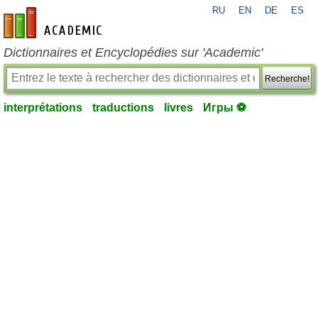
RU
EN
DE
ES
fr-academic.com
Dictionnaires et Encyclopédies sur 'Academic'
Recherche!
interprétations
traductions
livres
Игры ⚽