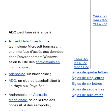
QAA à TZZ
UAA à XZZ
YAA à ZZZ
ADO
peut faire référence à :
ActiveX Data Objects
, une
technologie Microsoft fournissant
une interface d'accès aux données
dans l'environnement Windows,
EAA à HZZ
selon la liste des
abréviations en
IAA à LZZ
informatique
;
MAA à PZZ
Sigles de quatre lettres
Adénosine
, un nucléoside ;
Sigles de cinq lettres
ADO
, un club de baseball situé à
Sigles de six lettres
La Haye aux Pays-Bas ;
Sigles de sept lettres
Andamooka en
Australie-
Sigles de huit lettres
Méridionale
, selon la liste des
codes AITA des aéroports ;