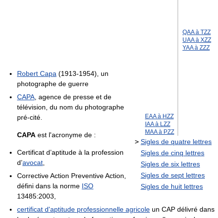
QAA à TZZ
UAA à XZZ
YAA à ZZZ
Robert Capa
(1913-1954), un
photographe de guerre
CAPA
, agence de presse et de
télévision, du nom du photographe
EAA à HZZ
pré-cité.
IAA à LZZ
MAA à PZZ
CAPA
est l'acronyme de :
>
Sigles de quatre lettres
Certificat d’aptitude à la profession
Sigles de cinq lettres
d’
avocat
,
Sigles de six lettres
Sigles de sept lettres
Corrective Action Preventive Action,
défini dans la norme
ISO
Sigles de huit lettres
13485:2003,
certificat d'aptitude professionnelle agricole
un CAP délivré dans