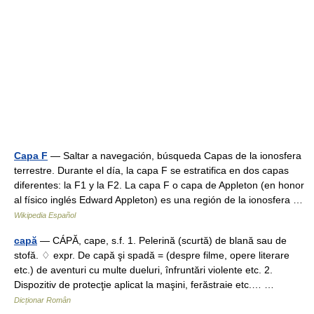
Capa F
— Saltar a navegación, búsqueda Capas de la ionosfera
terrestre. Durante el día, la capa F se estratifica en dos capas
diferentes: la F1 y la F2. La capa F o capa de Appleton (en honor
al físico inglés Edward Appleton) es una región de la ionosfera …
Wikipedia Español
capă
— CÁPĂ, cape, s.f. 1. Pelerină (scurtă) de blană sau de
stofă. ♢ expr. De capă şi spadă = (despre filme, opere literare
etc.) de aventuri cu multe dueluri, înfruntări violente etc. 2.
Dispozitiv de protecţie aplicat la maşini, ferăstraie etc.… …
Dicționar Român