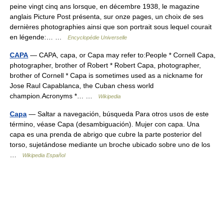
peine vingt cinq ans lorsque, en décembre 1938, le magazine
anglais Picture Post présenta, sur onze pages, un choix de ses
dernières photographies ainsi que son portrait sous lequel courait
en légende:… …
Encyclopédie Universelle
CAPA
— CAPA, capa, or Capa may refer to:People * Cornell Capa,
photographer, brother of Robert * Robert Capa, photographer,
brother of Cornell * Capa is sometimes used as a nickname for
Jose Raul Capablanca, the Cuban chess world
champion.Acronyms *… …
Wikipedia
Capa
— Saltar a navegación, búsqueda Para otros usos de este
término, véase Capa (desambiguación). Mujer con capa. Una
capa es una prenda de abrigo que cubre la parte posterior del
torso, sujetándose mediante un broche ubicado sobre uno de los
…
Wikipedia Español