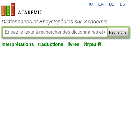
RU
EN
DE
ES
fr-academic.com
Dictionnaires et Encyclopédies sur 'Academic'
Recherche!
interprétations
traductions
livres
Игры ⚽