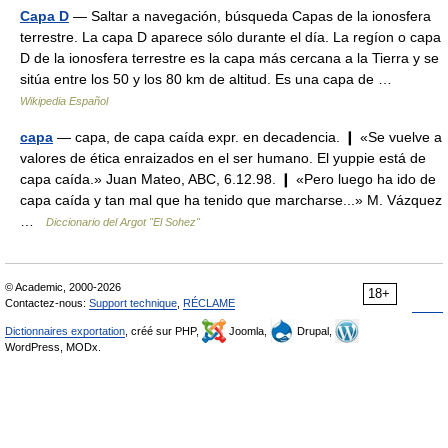
Capa D
— Saltar a navegación, búsqueda Capas de la ionosfera
terrestre. La capa D aparece sólo durante el día. La regíon o capa
D de la ionosfera terrestre es la capa más cercana a la Tierra y se
sitúa entre los 50 y los 80 km de altitud. Es una capa de …
Wikipedia Español
capa
— capa, de capa caída expr. en decadencia. ❙ «Se vuelve a
valores de ética enraizados en el ser humano. El yuppie está de
capa caída.» Juan Mateo, ABC, 6.12.98. ❙ «Pero luego ha ido de
capa caída y tan mal que ha tenido que marcharse...» M. Vázquez
…
Diccionario del Argot "El Sohez"
© Academic, 2000-2026
18+
Contactez-nous:
Support technique
,
RÉCLAME
Dictionnaires exportation
, créé sur PHP,
Joomla,
Drupal,
WordPress, MODx.