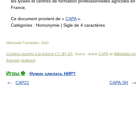
les lycées et centres de formation professionnelles agricoles en
France,
Ce document provient de «
CAPA
».
Catégories :
Homonymie
|
Sigle de 4 caractères
Wikimedia Foundation
.
2010
.
Contenu soumis à la licence CC-BY-SA
CAPA
Wikipédia en
. Source : Article
de
français
auteurs
(
)
Игры ⚽
Нужно сделать НИР?
CAP21
CAPA-SH