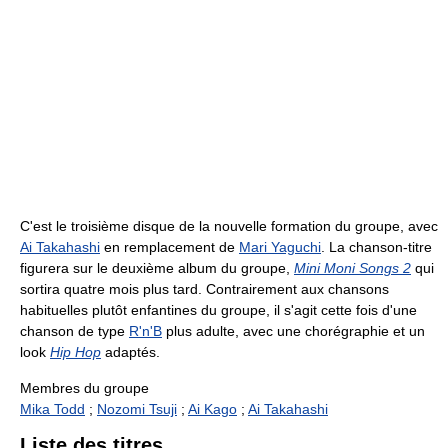
C'est le troisième disque de la nouvelle formation du groupe, avec
Ai Takahashi
en remplacement de
Mari Yaguchi
. La chanson-titre
figurera sur le deuxième album du groupe,
Mini Moni Songs 2
qui
sortira quatre mois plus tard. Contrairement aux chansons
habituelles plutôt enfantines du groupe, il s'agit cette fois d'une
chanson de type
R'n'B
plus adulte, avec une chorégraphie et un
look
Hip Hop
adaptés.
Membres du groupe
Mika Todd
;
Nozomi Tsuji
;
Ai Kago
;
Ai Takahashi
Liste des titres