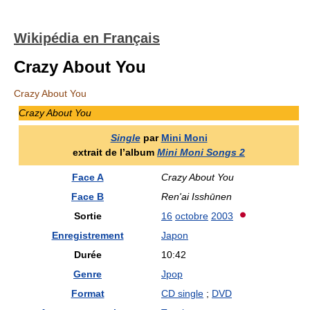
Wikipédia en Français
Crazy About You
Crazy About You
Crazy About You
Single
par
Mini Moni
extrait de l’album
Mini Moni Songs 2
Face A
Crazy About You
Face B
Ren'ai Isshūnen
Sortie
16
octobre
2003
Enregistrement
Japon
Durée
10:42
Genre
Jpop
Format
CD single
;
DVD