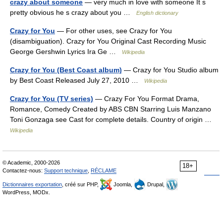
crazy about someone
— very much in love with someone It s
pretty obvious he s crazy about you …
English dictionary
Crazy for You
— For other uses, see Crazy for You
(disambiguation). Crazy for You Original Cast Recording Music
George Gershwin Lyrics Ira Ge …
Wikipedia
Crazy for You (Best Coast album)
— Crazy for You Studio album
by Best Coast Released July 27, 2010 …
Wikipedia
Crazy for You (TV series)
— Crazy For You Format Drama,
Romance, Comedy Created by ABS CBN Starring Luis Manzano
Toni Gonzaga see Cast for complete details. Country of origin …
Wikipedia
© Academic, 2000-2026
18+
Contactez-nous:
Support technique
,
RÉCLAME
Dictionnaires exportation
, créé sur PHP,
Joomla,
Drupal,
WordPress, MODx.