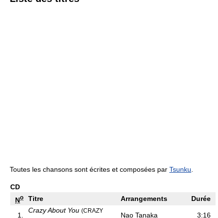
Toutes les chansons sont écrites et composées par
Tsunku
.
CD
o
Titre
Arrangements
Durée
N
Crazy About You
(CRAZY
1.
Nao Tanaka
3:16