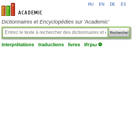
RU
EN
DE
ES
fr-academic.com
Dictionnaires et Encyclopédies sur 'Academic'
Recherche!
interprétations
traductions
livres
Игры ⚽