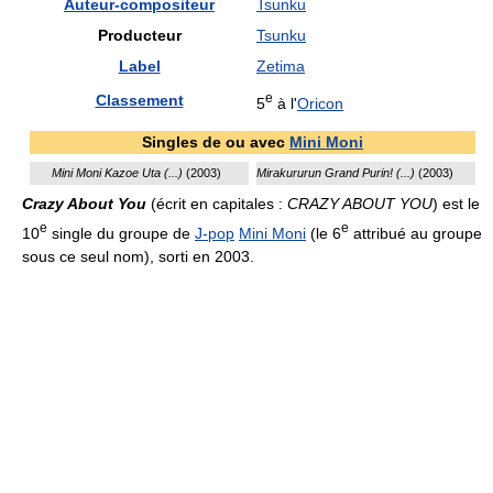
Auteur-compositeur
Tsunku
Producteur
Tsunku
Label
Zetima
e
Classement
5
à l'
Oricon
Singles de ou avec
Mini Moni
Mini Moni Kazoe Uta (...)
(2003)
Mirakururun Grand Purin! (...)
(2003)
Crazy About You
(écrit en capitales :
CRAZY ABOUT YOU
) est le
e
e
10
single du groupe de
J-pop
Mini Moni
(le 6
attribué au groupe
sous ce seul nom), sorti en 2003.