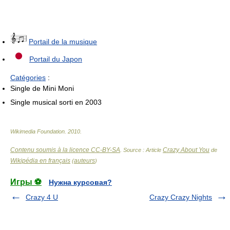
Portail de la musique
Portail du Japon
Catégories
:
Single de Mini Moni
Single musical sorti en 2003
Wikimedia Foundation
.
2010
.
Contenu soumis à la licence CC-BY-SA
Crazy About You
. Source : Article
de
Wikipédia en français
auteurs
(
)
Игры ⚽
Нужна курсовая?
Crazy 4 U
Crazy Crazy Nights