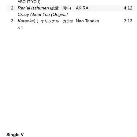
ABOUT YOU)
2.
Ren'ai Isshūnen
AKIRA
4:12
(恋愛一周年)
Crazy About You (Original
3.
Karaoke)
Nao Tanaka
3:13
(...オリジナル・カラオ
ケ)
Single V