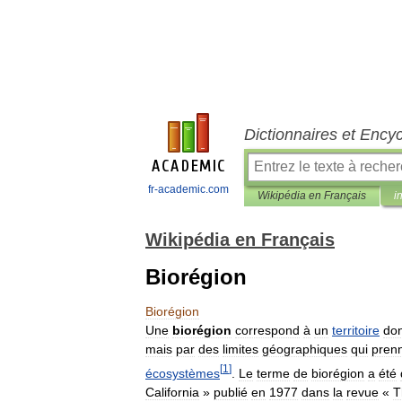
Dictionnaires et Ency
fr-academic.com
Wikipédia en Français
i
Wikipédia en Français
Biorégion
Biorégion
Une
biorégion
correspond
à
un
territoire
don
mais
par
des
limites
géographiques
qui
pren
[
1
]
écosystèmes
.
Le
terme
de
biorégion
a
été
California
»
publié
en
1977
dans
la
revue
«
T