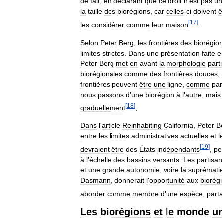
de
fait
,
en
déclarant
que
ce
droit
n
'
est
pas
un
la
taille
des
biorégions
,
car
celles
-
ci
doivent
ê
[
17
]
les
considérer
comme
leur
maison
.
Selon
Peter
Berg
,
les
frontières
des
biorégio
limites
strictes
.
Dans
une
présentation
faite
e
Peter
Berg
met
en
avant
la
morphologie
part
biorégionales
comme
des
frontières
douces
,
frontières
peuvent
être
une
ligne
,
comme
par
nous
passons
d
’
une
biorégion
à
l
'
autre
,
mais
[
18
]
graduellement
.
Dans
l
'
article
Reinhabiting
California
,
Peter
B
entre
les
limites
administratives
actuelles
et
l
[
19
]
devraient
être
des
États
indépendants
,
pe
à
l
’
échelle
des
bassins
versants
.
Les
partisa
et
une
grande
autonomie
,
voire
la
suprémati
Dasmann
,
donnerait
l
'
opportunité
aux
biorégi
aborder
comme
membre
d
'
une
espèce
,
part
Les
biorégions
et
le
monde
u