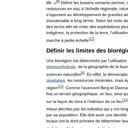
[
9
]
life
. »
Définir
les
bassins
versants
permet
,
ressources
en
eau
à
l
’
échelle
régionale
,
néce
s
’
opposent
au
développement
de
grandes
ai
insoutenable
à
long
terme
.
Selon
les
mots
de
des
terres
afin
de
créer
des
exploitations
plu
indigènes
,
la
protection
de
la
terre
,
l
’
utilisatio
[
12
]
marché
à
petite
échelle
.
Définir
les
limites
des
biorég
Une
biorégion
est
déterminée
par
l
'
utilisation
géomorphologie
,
de
la
géographie
de
la
faun
[
9
]
sciences
naturelles
.
En
effet
,
la
démarcatio
végétation
,
les
ressources
minérales
,
mais
é
[
13
]
région
.
Comme
l
'
avancent
Berg
et
Dasma
fois
un
terrain
géographique
,
un
lieu
,
ainsi
qu
[
14
sur
la
façon
de
vivre
à
l
'
intérieur
de
ce
lieu
mieux
décrites
par
les
individus
qui
y
ont
lon
par
sa
population
.
Elle
doit
avoir
une
identité
locaux
ont
le
droit
primaire
de
déterminer
leu