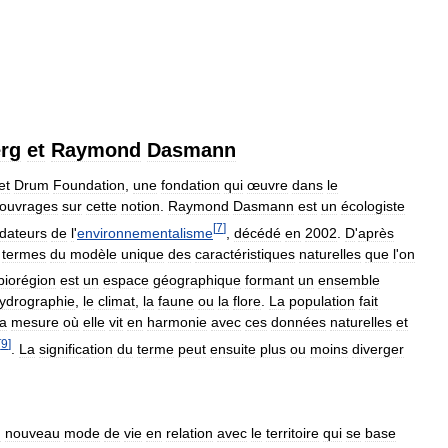
rg
et
Raymond
Dasmann
et
Drum
Foundation
,
une
fondation
qui
œuvre
dans
le
ouvrages
sur
cette
notion
.
Raymond
Dasmann
est
un
écologiste
[
7
]
dateurs
de
l
'
environnementalisme
,
décédé
en
2002
.
D
'
après
termes
du
modèle
unique
des
caractéristiques
naturelles
que
l
'
on
biorégion
est
un
espace
géographique
formant
un
ensemble
ydrographie
,
le
climat
,
la
faune
ou
la
flore
.
La
population
fait
la
mesure
où
elle
vit
en
harmonie
avec
ces
données
naturelles
et
[
9
]
.
La
signification
du
terme
peut
ensuite
plus
ou
moins
diverger
n
nouveau
mode
de
vie
en
relation
avec
le
territoire
qui
se
base