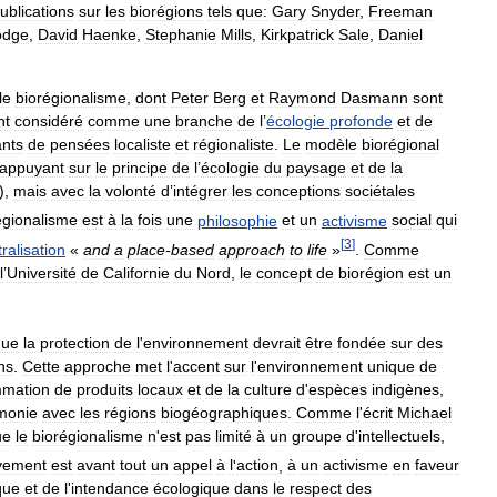
ublications
sur
les
biorégions
tels
que:
Gary
Snyder
,
Freeman
odge
,
David
Haenke
,
Stephanie
Mills
,
Kirkpatrick
Sale
,
Daniel
le
biorégionalisme
,
dont
Peter
Berg
et
Raymond
Dasmann
sont
nt
considéré
comme
une
branche
de
l
’
écologie
profonde
et
de
ants
de
pensées
localiste
et
régionaliste
.
Le
modèle
biorégional
appuyant
sur
le
principe
de
l
’
écologie
du
paysage
et
de
la
),
mais
avec
la
volonté
d
’
intégrer
les
conceptions
sociétales
égionalisme
est
à
la
fois
une
philosophie
et
un
activisme
social
qui
[
3
]
ralisation
«
and
a
place
-
based
approach
to
life
»
.
Comme
l
’
Université
de
Californie
du
Nord
,
le
concept
de
biorégion
est
un
que
la
protection
de
l
'
environnement
devrait
être
fondée
sur
des
ns
.
Cette
approche
met
l
'
accent
sur
l
'
environnement
unique
de
mation
de
produits
locaux
et
de
la
culture
d
'
espèces
indigènes
,
monie
avec
les
régions
biogéographiques
.
Comme
l
'
écrit
Michael
ue
le
biorégionalisme
n
'
est
pas
limité
à
un
groupe
d
'
intellectuels
,
vement
est
avant
tout
un
appel
à
l
'
action
,
à
un
activisme
en
faveur
que
et
de
l
'
intendance
écologique
dans
le
respect
des