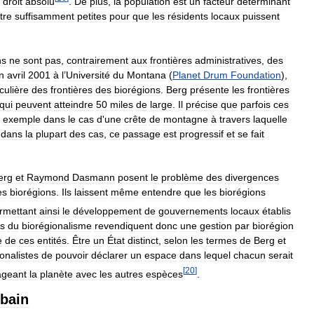
droit
absolu
.
De
plus
,
la
population
est
un
facteur
déterminant
tre
suffisamment
petites
pour
que
les
résidents
locaux
puissent
ns
ne
sont
pas
,
contrairement
aux
frontières
administratives
,
des
n
avril
2001
à
l
’
Université
du
Montana
(
Planet
Drum
Foundation
),
iculière
des
frontières
des
biorégions
.
Berg
présente
les
frontières
qui
peuvent
atteindre
50
miles
de
large
.
Il
précise
que
parfois
ces
exemple
dans
le
cas
d
'
une
crête
de
montagne
à
travers
laquelle
dans
la
plupart
des
cas
,
ce
passage
est
progressif
et
se
fait
erg
et
Raymond
Dasmann
posent
le
problème
des
divergences
es
biorégions
.
Ils
laissent
même
entendre
que
les
biorégions
rmettant
ainsi
le
développement
de
gouvernements
locaux
établis
ns
du
biorégionalisme
revendiquent
donc
une
gestion
par
biorégion
e
de
ces
entités
.
Être
un
État
distinct
,
selon
les
termes
de
Berg
et
onalistes
de
pouvoir
déclarer
un
espace
dans
lequel
chacun
serait
[
20
]
ageant
la
planète
avec
les
autres
espèces
.
rbain