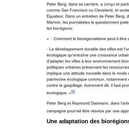
Peter
Berg
,
dans
sa
carrière
,
a
conçu
et
part
comme
San
Francisco
ou
Cleveland
,
et
sout
Équateur
.
Dans
un
entretien
de
Peter
Berg
,
d
Marmin
,
les
journalistes
le
questionnent
just
les
biorégions:
« -
Comment
le
biorégionalisme
peut
-
il
être
-
Le
développement
durable
des
villes
est
l
'
u
écologique
qu
'
entraîne
une
croissance
urbai
d
'
adapter
les
villes
à
leur
environnement
bior
politiques
urbaines
préservant
les
ressource
implique
une
attitude
nouvelle
dans
le
mode
patrimoine
écologique
commun
,
notamment
contre
le
gaspillage
.
Autrement
dit
,
il
faut
pro
[
9
]
écologique
. »
.
Peter
Berg
et
Raymond
Dasmann
,
dans
l
'
arti
campagne
pourrait
être
résolue
par
une
app
Une
adaptation
des
biorégion