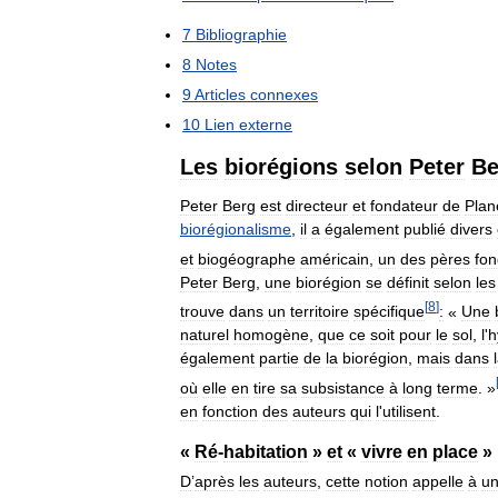
7
Bibliographie
8
Notes
9
Articles
connexes
10
Lien
externe
Les
biorégions
selon
Peter
Be
Peter
Berg
est
directeur
et
fondateur
de
Plan
biorégionalisme
,
il
a
également
publié
divers
et
biogéographe
américain
,
un
des
pères
fon
Peter
Berg
,
une
biorégion
se
définit
selon
les
[
8
]
trouve
dans
un
territoire
spécifique
:
«
Une
naturel
homogène
,
que
ce
soit
pour
le
sol
,
l
'
h
également
partie
de
la
biorégion
,
mais
dans
où
elle
en
tire
sa
subsistance
à
long
terme
. »
en
fonction
des
auteurs
qui
l
'
utilisent
.
«
Ré
-
habitation
»
et
«
vivre
en
place
»
D
’
après
les
auteurs
,
cette
notion
appelle
à
u