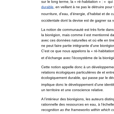
sur
le
long
terme
,
la
«
ré
-
habitation
»
:
«
qui
durable
,
en
veillant
à
ne
pas
le
détruire
pour
nourriture
,
d
'
eau
,
d
'
énergie
,
d
'
habitat
et
de
c
occidentale
dont
la
devise
est
de
gagner
sa
v
La
notion
de
communauté
est
très
forte
dans
la
biorégion
,
mais
comme
il
est
mentionné
d
avec
ces
données
naturelles
et
où
elle
en
tir
ne
peut
faire
partie
intégrante
d
'
une
biorégio
C
'
est
ce
que
nous
appelons
la
«
ré
-
habitatio
et
d
'
échange
avec
l
'
écosystème
de
la
biorég
Cette
notion
appelle
donc
à
un
développeme
relations
écologiques
particulières
de
et
entr
écologiquement
durable
,
qui
passe
par
le
dé
implique
donc
le
développement
d
'
une
identi
un
territoire
et
une
conscience
relative
.
A
l
’
intérieur
des
biorégions
,
les
auteurs
disti
rationnelle
des
ressources
en
eau
,
à
l
’
échelle
recognition
as
the
frameworks
within
which
c