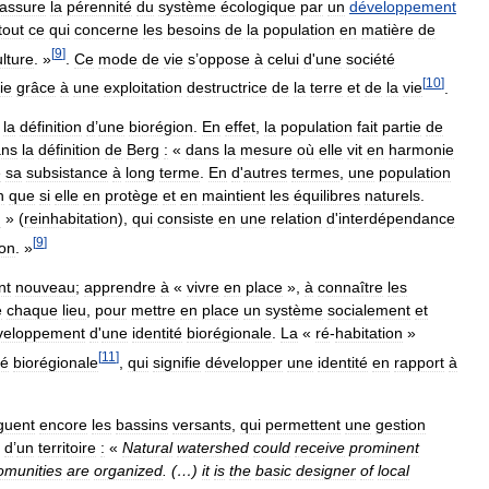
assure
la
pérennité
du
système
écologique
par
un
développement
tout
ce
qui
concerne
les
besoins
de
la
population
en
matière
de
[
9
]
ulture
. »
.
Ce
mode
de
vie
s
’
oppose
à
celui
d
'
une
société
[
10
]
ie
grâce
à
une
exploitation
destructrice
de
la
terre
et
de
la
vie
.
la
définition
d
’
une
biorégion
.
En
effet
,
la
population
fait
partie
de
ans
la
définition
de
Berg
:
«
dans
la
mesure
où
elle
vit
en
harmonie
e
sa
subsistance
à
long
terme
.
En
d
'
autres
termes
,
une
population
n
que
si
elle
en
protège
et
en
maintient
les
équilibres
naturels
.
n
» (
reinhabitation
),
qui
consiste
en
une
relation
d
'
interdépendance
[
9
]
ion
. »
nt
nouveau
;
apprendre
à
«
vivre
en
place
»,
à
connaître
les
e
chaque
lieu
,
pour
mettre
en
place
un
système
socialement
et
veloppement
d
'
une
identité
biorégionale
.
La
«
ré
-
habitation
»
[
11
]
té
biorégionale
,
qui
signifie
développer
une
identité
en
rapport
à
nguent
encore
les
bassins
versants
,
qui
permettent
une
gestion
d
’
un
territoire
:
«
Natural
watershed
could
receive
prominent
omunities
are
organized
. (…)
it
is
the
basic
designer
of
local