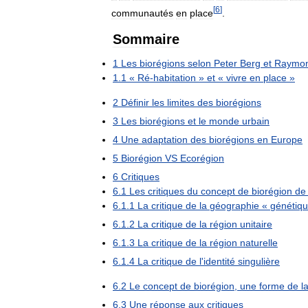
[
6
]
communautés
en
place
.
Sommaire
1
Les
biorégions
selon
Peter
Berg
et
Raymo
1
.
1
«
Ré
-
habitation
»
et
«
vivre
en
place
»
2
Définir
les
limites
des
biorégions
3
Les
biorégions
et
le
monde
urbain
4
Une
adaptation
des
biorégions
en
Europe
5
Biorégion
VS
Ecorégion
6
Critiques
6
.
1
Les
critiques
du
concept
de
biorégion
de
6
.
1
.
1
La
critique
de
la
géographie
«
génétiq
6
.
1
.
2
La
critique
de
la
région
unitaire
6
.
1
.
3
La
critique
de
la
région
naturelle
6
.
1
.
4
La
critique
de
l
'
identité
singulière
6
.
2
Le
concept
de
biorégion
,
une
forme
de
l
6
.
3
Une
réponse
aux
critiques