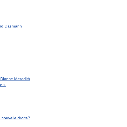
nd
Dasmann
Dianne
Meredith
ue
»
a
nouvelle
droite
?