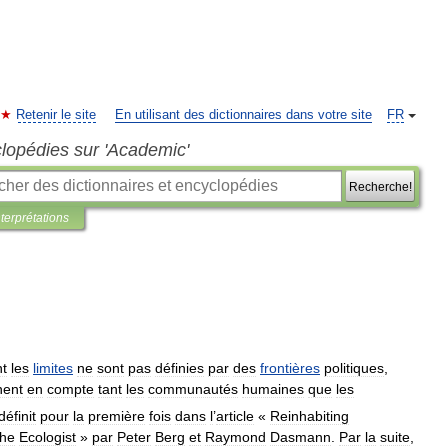
Retenir le site
En utilisant des dictionnaires dans votre site
FR
clopédies sur 'Academic'
Recherche!
nterprétations
t
les
limites
ne
sont
pas
définies
par
des
frontières
politiques
,
nent
en
compte
tant
les
communautés
humaines
que
les
définit
pour
la
première
fois
dans
l
’
article
«
Reinhabiting
he
Ecologist
»
par
Peter
Berg
et
Raymond
Dasmann
.
Par
la
suite
,