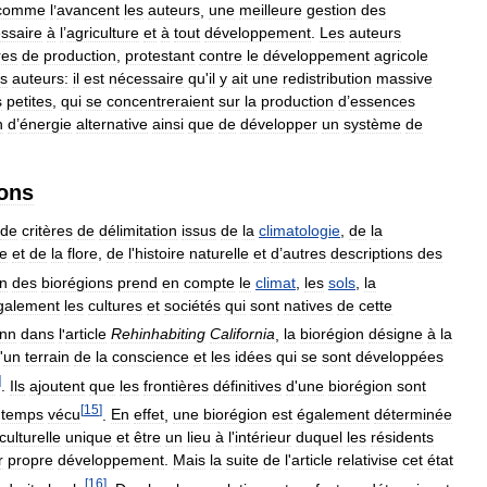
comme
l
’
avancent
les
auteurs
,
une
meilleure
gestion
des
ssaire
à
l
’
agriculture
et
à
tout
développement
.
Les
auteurs
res
de
production
,
protestant
contre
le
développement
agricole
s
auteurs:
il
est
nécessaire
qu
'
il
y
ait
une
redistribution
massive
s
petites
,
qui
se
concentreraient
sur
la
production
d
’
essences
n
d
’
énergie
alternative
ainsi
que
de
développer
un
système
de
ions
de
critères
de
délimitation
issus
de
la
climatologie
,
de
la
e
et
de
la
flore
,
de
l
'
histoire
naturelle
et
d
’
autres
descriptions
des
n
des
biorégions
prend
en
compte
le
climat
,
les
sols
,
la
galement
les
cultures
et
sociétés
qui
sont
natives
de
cette
nn
dans
l
'
article
Rehinhabiting
California
,
la
biorégion
désigne
à
la
'
un
terrain
de
la
conscience
et
les
idées
qui
se
sont
développées
]
.
Ils
ajoutent
que
les
frontières
définitives
d
'
une
biorégion
sont
[
15
]
gtemps
vécu
.
En
effet
,
une
biorégion
est
également
déterminée
culturelle
unique
et
être
un
lieu
à
l
'
intérieur
duquel
les
résidents
r
propre
développement
.
Mais
la
suite
de
l
'
article
relativise
cet
état
[
16
]