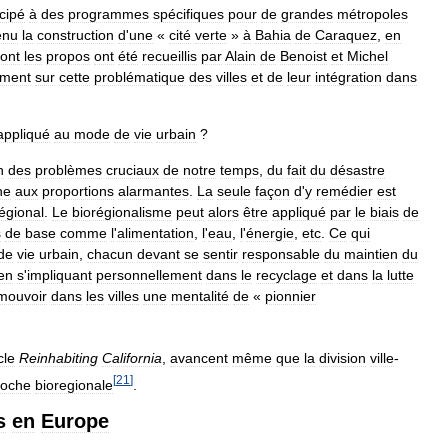
icipé
à
des
programmes
spécifiques
pour
de
grandes
métropoles
enu
la
construction
d
'
une
«
cité
verte
»
à
Bahia
de
Caraquez
,
en
ont
les
propos
ont
été
recueillis
par
Alain
de
Benoist
et
Michel
ement
sur
cette
problématique
des
villes
et
de
leur
intégration
dans
appliqué
au
mode
de
vie
urbain
?
n
des
problèmes
cruciaux
de
notre
temps
,
du
fait
du
désastre
ne
aux
proportions
alarmantes
.
La
seule
façon
d
'
y
remédier
est
égional
.
Le
biorégionalisme
peut
alors
être
appliqué
par
le
biais
de
s
de
base
comme
l
'
alimentation
,
l
'
eau
,
l
'
énergie
,
etc
.
Ce
qui
de
vie
urbain
,
chacun
devant
se
sentir
responsable
du
maintien
du
en
s
'
impliquant
personnellement
dans
le
recyclage
et
dans
la
lutte
mouvoir
dans
les
villes
une
mentalité
de
«
pionnier
cle
Reinhabiting
California
,
avancent
même
que
la
division
ville
-
[
21
]
roche
bioregionale
.
s
en
Europe