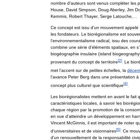
nombre
d
'
auteurs
sont
venus
compléter
les
p
House
,
David
Simpson
,
Doug
Aberley
,
Jim
D
Kemmis
,
Robert
Thayer
,
Serge
Latouche
,…
Ce
concept
est
issu
d
’
un
mouvement
appelé
les
fondateurs
.
Le
biorégionalisme
est
souve
l
’
environnementalisme
radical
,
issu
des
cour
combine
une
série
d
’
éléments
spatiaux
,
en
s
’
biogéographie
insulaire
(
island
biogeography
[
2
]
provenant
du
concept
de
territoire
.
Le
bior
met
l
’
accent
sur
de
petites
échelles
,
la
décent
l
’
avance
Peter
Berg
dans
une
présentation
à
[
4
]
concept
plus
culturel
que
scientifique
.
Les
biorégionalistes
mettent
en
avant
le
fait
caractéristiques
locales
,
à
savoir
les
biorégio
chaque
région
par
la
promotion
de
la
consom
en
vue
d
'
atteindre
un
développement
en
har
Vincent
McGinnis
,
il
est
important
de
noter
q
[
5
]
d
'
universitaires
et
de
visionnaires
.
Ce
mou
d
'
un
renouvellement
de
la
responsabilité
civi