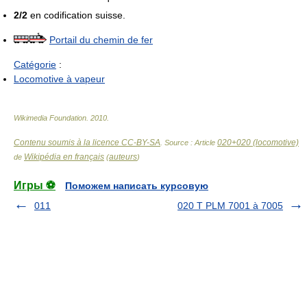
2/2
en codification suisse.
Portail du chemin de fer
Catégorie
:
Locomotive à vapeur
Wikimedia Foundation
.
2010
.
Contenu soumis à la licence CC-BY-SA
020+020 (locomotive)
. Source : Article
Wikipédia en français
auteurs
de
(
)
Игры ⚽
Поможем написать курсовую
011
020 T PLM 7001 à 7005