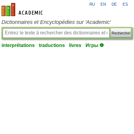
RU
EN
DE
ES
fr-academic.com
Dictionnaires et Encyclopédies sur 'Academic'
Recherche!
interprétations
traductions
livres
Игры ⚽