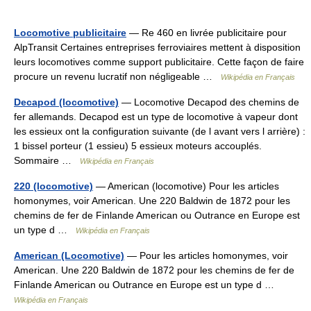
Locomotive publicitaire
— Re 460 en livrée publicitaire pour
AlpTransit Certaines entreprises ferroviaires mettent à disposition
leurs locomotives comme support publicitaire. Cette façon de faire
procure un revenu lucratif non négligeable …
Wikipédia en Français
Decapod (locomotive)
— Locomotive Decapod des chemins de
fer allemands. Decapod est un type de locomotive à vapeur dont
les essieux ont la configuration suivante (de l avant vers l arrière) :
1 bissel porteur (1 essieu) 5 essieux moteurs accouplés.
Sommaire …
Wikipédia en Français
220 (locomotive)
— American (locomotive) Pour les articles
homonymes, voir American. Une 220 Baldwin de 1872 pour les
chemins de fer de Finlande American ou Outrance en Europe est
un type d …
Wikipédia en Français
American (Locomotive)
— Pour les articles homonymes, voir
American. Une 220 Baldwin de 1872 pour les chemins de fer de
Finlande American ou Outrance en Europe est un type d …
Wikipédia en Français