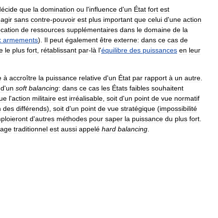
décide
que
la
domination
ou
l
'
influence
d
'
un
État
fort
est
agir
sans
contre
-
pouvoir
est
plus
important
que
celui
d
'
une
action
ocation
de
ressources
supplémentaires
dans
le
domaine
de
la
x
armements
).
Il
peut
également
être
externe:
dans
ce
cas
de
e
le
plus
fort
,
rétablissant
par
-
là
l
'
équilibre
des
puissances
en
leur
e
à
accroître
la
puissance
relative
d
'
un
État
par
rapport
à
un
autre
.
d
'
un
soft
balancing
:
dans
ce
cas
les
États
faibles
souhaitent
ue
l
'
action
militaire
est
irréalisable
,
soit
d
'
un
point
de
vue
normatif
n
des
différends
),
soit
d
'
un
point
de
vue
stratégique
(
impossibilité
ploieront
d
'
autres
méthodes
pour
saper
la
puissance
du
plus
fort
.
rage
traditionnel
est
aussi
appelé
hard
balancing
.