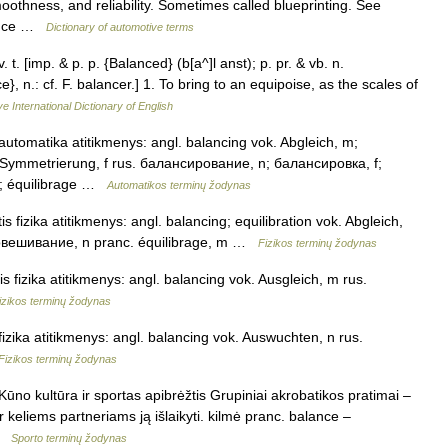
thness, and reliability. Sometimes called blueprinting. See
lance …
Dictionary of automotive terms
t. [imp. & p. p. {Balanced} (b[a^]l anst); p. pr. & vb. n.
e}, n.: cf. F. balancer.] 1. To bring to an equipoise, as the scales of
e International Dictionary of English
utomatika atitikmenys: angl. balancing vok. Abgleich, m;
; Symmetrierung, f rus. балансирование, n; балансировка, f;
; équilibrage …
Automatikos terminų žodynas
s fizika atitikmenys: angl. balancing; equilibration vok. Abgleich,
вновешивание, n pranc. équilibrage, m …
Fizikos terminų žodynas
fizika atitikmenys: angl. balancing vok. Ausgleich, m rus.
izikos terminų žodynas
izika atitikmenys: angl. balancing vok. Auswuchten, n rus.
Fizikos terminų žodynas
ūno kultūra ir sportas apibrėžtis Grupiniai akrobatikos pratimai –
keliems partneriams ją išlaikyti. kilmė pranc. balance –
 …
Sporto terminų žodynas