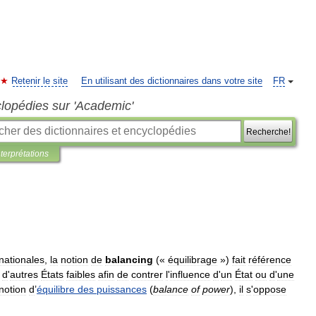
Retenir le site
En utilisant des dictionnaires dans votre site
FR
clopédies sur 'Academic'
Recherche!
nterprétations
rnationales
,
la
notion
de
balancing
(«
équilibrage
»)
fait
référence
d
'
autres
États
faibles
afin
de
contrer
l
'
influence
d
'
un
État
ou
d
'
une
notion
d
’
équilibre
des
puissances
(
balance
of
power
),
il
s
'
oppose