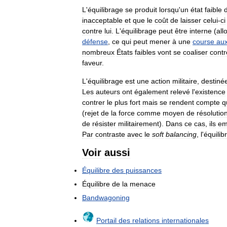
L
'
équilibrage
se
produit
lorsqu
'
un
état
faible
inacceptable
et
que
le
coût
de
laisser
celui
-
ci
contre
lui
.
L
'
équilibrage
peut
être
interne
(
all
défense
,
ce
qui
peut
mener
à
une
course
au
nombreux
États
faibles
vont
se
coaliser
contr
faveur
.
L
'
équilibrage
est
une
action
militaire
,
destiné
Les
auteurs
ont
également
relevé
l
'
existence
contrer
le
plus
fort
mais
se
rendent
compte
q
(
rejet
de
la
force
comme
moyen
de
résolutio
de
résister
militairement
).
Dans
ce
cas
,
ils
em
Par
contraste
avec
le
soft
balancing
,
l
'
équilib
Voir
aussi
Équilibre
des
puissances
Équilibre
de
la
menace
Bandwagoning
Portail
des
relations
internationales