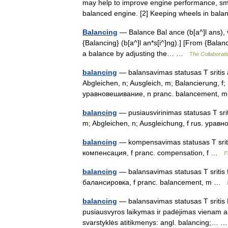
may help to improve engine performance, smoo
balanced engine. [2] Keeping wheels in ba
Balancing
— Balance Bal ance (b[a^]l ans), v. 
{Balancing} (b[a^]l an*s[i^]ng).] [From {Balanc
a balance by adjusting the… …
The Collaborativ
balancing
— balansavimas statusas T sritis a
Abgleichen, n; Ausgleich, m; Balancierung, f
уравновешивание, n pranc. balancement, m
balancing
— pusiausvirinimas statusas T sriti
m; Abgleichen, n; Ausgleichung, f rus. ура
balancing
— kompensavimas statusas T sritis 
компенсация, f pranc. compensation, f …
F
balancing
— balansavimas statusas T sritis f
балансировка, f pranc. balancement, m …
balancing
— balansavimas statusas T sritis K
pusiausvyros laikymas ir padėjimas vienam ar 
svarstyklės atitikmenys: angl. balancing;…