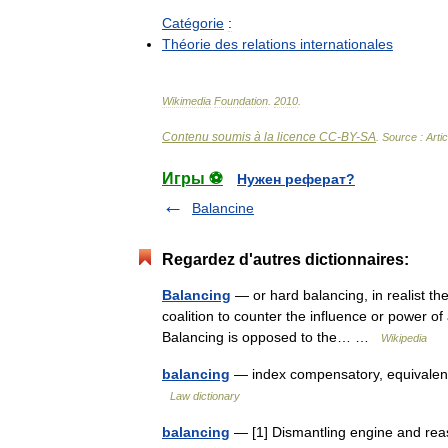
Catégorie
:
Théorie
des
relations
internationales
Wikimedia
Foundation
.
2010
.
Contenu soumis à la licence CC-BY-SA
. Source : Arti
Игры ⚽
Нужен реферат?
Balancine
Regardez d'autres dictionnaires:
Balancing
— or hard balancing, in realist theo
coalition to counter the influence or power of
Balancing is opposed to the… …
Wikipedia
balancing
— index compensatory, equivalent
Law dictionary
balancing
— [1] Dismantling engine and reass