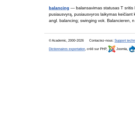
balancing
— balansavimas statusas T sritis Kū
pusiausvyrą, pusiausvyros laikymas keičiant k
angl. balancing; swinging vok. Balanciere
© Academic, 2000-2026
Contactez-nous:
Support techn
Dictionnaires exportation
, créé sur PHP,
Joomla,