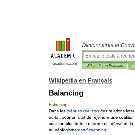
Dictionnaires et Ency
fr-academic.com
Wikipédia en Français
i
Wikipédia en Français
Balancing
Balancing
Dans
les
théories
réalistes
des
relations
inte
au
fait
pour
un
État
de
rejoindre
une
coalition
coalition
plus
forts
.
Le
terme
est
dérivé
de
la
au
néologisme
bandwagoning
.