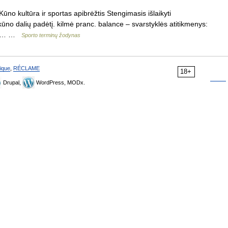
no kultūra ir sportas apibrėžtis Stengimasis išlaikyti
ūno dalių padėtį. kilmė pranc. balance – svarstyklės atitikmenys:
n, n… …
Sporto terminų žodynas
ique
,
RÉCLAME
18+
Drupal,
WordPress, MODx.