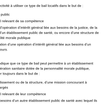
ectivité
à
utiliser
ce
type
de
bail
locatifs
dans
le
but
de
:
public
l
relevant
de
sa
compétence
d
'
opération
d
’
intérêt
général
liée
aux
besoins
de
la
justice
,
de
la
d
’
un
établissement
public
de
santé
,
ou
encore
d
’
une
structure
de
ité
morale
publique
ation
d
’
une
opération
d
’
intérêt
général
liée
aux
besoins
d
’
un
ours
.
ndique
que
ce
type
de
bail
peut
permettre
à
un
établissement
ération
sanitaire
dotée
de
la
personnalité
morale
publique
,
er
toujours
dans
le
but
de
:
lissement
ou
de
la
structure
,
d
’
une
mission
concourant
à
argés
l
relevant
de
leur
compétence
besoins
d
’
un
autre
établissement
public
de
santé
avec
lequel
ils