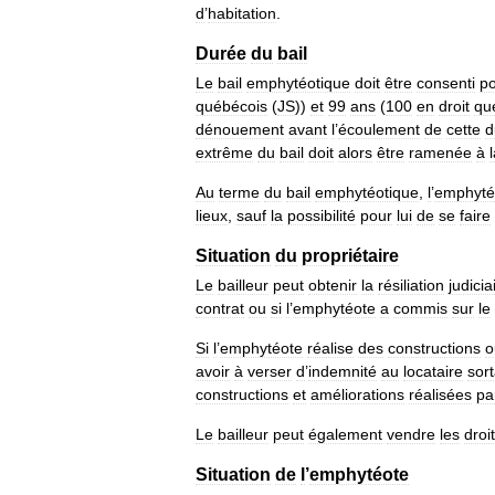
d
’
habitation
.
Durée
du
bail
Le
bail
emphytéotique
doit
être
consenti
p
québécois
(
JS
))
et
99
ans
(
100
en
droit
qu
dénouement
avant
l
’
écoulement
de
cette
d
extrême
du
bail
doit
alors
être
ramenée
à
Au
terme
du
bail
emphytéotique
,
l
’
emphyté
lieux
,
sauf
la
possibilité
pour
lui
de
se
faire
Situation
du
propriétaire
Le
bailleur
peut
obtenir
la
résiliation
judicia
contrat
ou
si
l
’
emphytéote
a
commis
sur
le
Si
l
’
emphytéote
réalise
des
constructions
o
avoir
à
verser
d
’
indemnité
au
locataire
sor
constructions
et
améliorations
réalisées
pa
Le
bailleur
peut
également
vendre
les
droi
Situation
de
l
’
emphytéote