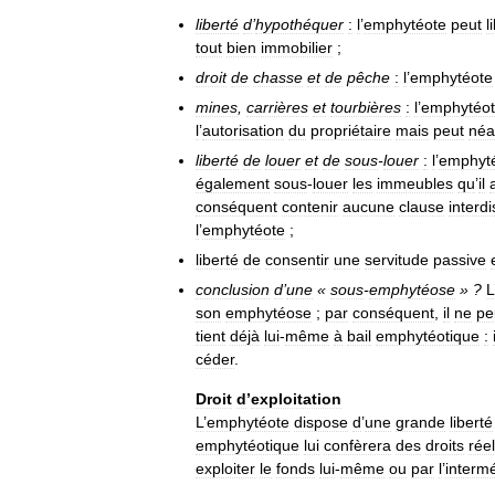
liberté
d
’
hypothéquer
:
l
’
emphytéote
peut
l
tout
bien
immobilier
;
droit
de
chasse
et
de
pêche
:
l
’
emphytéote
mines
,
carrières
et
tourbières
:
l
’
emphytéo
l
’
autorisation
du
propriétaire
mais
peut
néa
liberté
de
louer
et
de
sous
-
louer
:
l
’
emphyt
également
sous
-
louer
les
immeubles
qu
’
il
conséquent
contenir
aucune
clause
interdi
l
’
emphytéote
;
liberté
de
consentir
une
servitude
passive
conclusion
d
’
une
«
sous
-
emphytéose
» ?
L
son
emphytéose
;
par
conséquent
,
il
ne
pe
tient
déjà
lui
-
même
à
bail
emphytéotique
:
céder
.
Droit
d
’
exploitation
L
’
emphytéote
dispose
d
’
une
grande
liberté
emphytéotique
lui
confèrera
des
droits
rée
exploiter
le
fonds
lui
-
même
ou
par
l
’
intermé