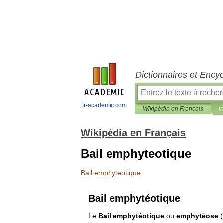
Dictionnaires et Ency
fr-academic.com
Wikipédia en Français
i
Wikipédia en Français
Bail emphyteotique
Bail
emphyteotique
Bail
emphytéotique
Le
Bail
emphytéotique
ou
emphytéose
(