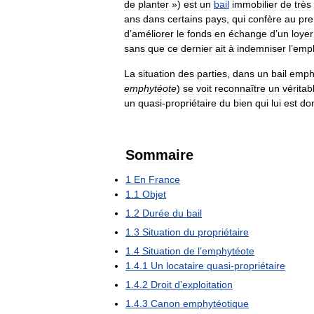
de
planter
»)
est
un
bail
immobilier
de
très
ans
dans
certains
pays
,
qui
confère
au
pre
d
’
améliorer
le
fonds
en
échange
d
’
un
loyer
sans
que
ce
dernier
ait
à
indemniser
l
’
emph
La
situation
des
parties
,
dans
un
bail
emph
emphytéote
)
se
voit
reconnaître
un
véritab
un
quasi
-
propriétaire
du
bien
qui
lui
est
do
Sommaire
1
En
France
1
.
1
Objet
1
.
2
Durée
du
bail
1
.
3
Situation
du
propriétaire
1
.
4
Situation
de
l
’
emphytéote
1
.
4
.
1
Un
locataire
quasi
-
propriétaire
1
.
4
.
2
Droit
d
’
exploitation
1
.
4
.
3
Canon
emphytéotique