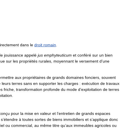
irectement
dans
le
droit
romain
.
de
jouissance
appelé
jus
emphyteuticum
et
conféré
sur
un
bien
que
sur
les
propriétés
rurales
,
moyennant
le
versement
d
’
une
rmettre
aux
propriétaires
de
grands
domaines
fonciers
,
souvent
e
leurs
terres
sans
en
supporter
les
charges
:
exécution
de
travaux
es
friche
,
transformation
profonde
du
mode
d
’
exploitation
de
terres
itation
.
conçu
pour
la
mise
en
valeur
et
l
’
entretien
de
grands
espaces
s
’
étendre
à
toutes
sortes
de
biens
immobiliers
et
s
’
applique
donc
iel
ou
commercial
,
au
même
titre
qu
’
aux
immeubles
agricoles
ou