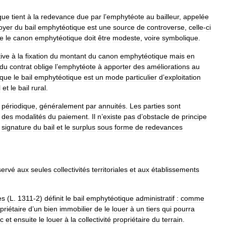
que
tient
à
la
redevance
due
par
l
’
emphytéote
au
bailleur
,
appelée
loyer
du
bail
emphytéotique
est
une
source
de
controverse
,
celle
-
ci
le
le
canon
emphytéotique
doit
être
modeste
,
voire
symbolique
.
tive
à
la
fixation
du
montant
du
canon
emphytéotique
mais
en
du
contrat
oblige
l
’
emphytéote
à
apporter
des
améliorations
au
que
le
bail
emphytéotique
est
un
mode
particulier
d
’
exploitation
l
et
le
bail
rural
.
périodique
,
généralement
par
annuités
.
Les
parties
sont
des
modalités
du
paiement
.
Il
n
’
existe
pas
d
’
obstacle
de
principe
signature
du
bail
et
le
surplus
sous
forme
de
redevances
servé
aux
seules
collectivités
territoriales
et
aux
établissements
es
(
L
.
1311
-
2
)
définit
le
bail
emphytéotique
administratif
:
comme
priétaire
d
’
un
bien
immobilier
de
le
louer
à
un
tiers
qui
pourra
ic
et
ensuite
le
louer
à
la
collectivité
propriétaire
du
terrain
.