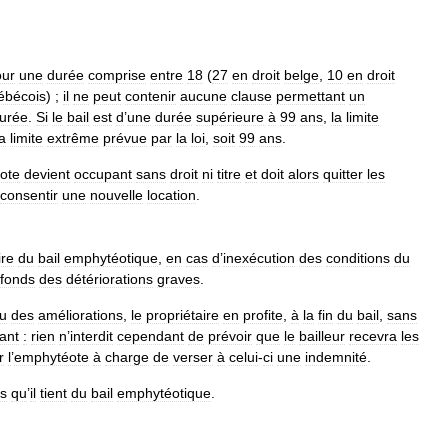
our
une
durée
comprise
entre
18
(
27
en
droit
belge
,
10
en
droit
ébécois
) ;
il
ne
peut
contenir
aucune
clause
permettant
un
urée
.
Si
le
bail
est
d
’
une
durée
supérieure
à
99
ans
,
la
limite
la
limite
extrême
prévue
par
la
loi
,
soit
99
ans
.
ote
devient
occupant
sans
droit
ni
titre
et
doit
alors
quitter
les
consentir
une
nouvelle
location
.
ire
du
bail
emphytéotique
,
en
cas
d
’
inexécution
des
conditions
du
fonds
des
détériorations
graves
.
u
des
améliorations
,
le
propriétaire
en
profite
,
à
la
fin
du
bail
,
sans
tant
:
rien
n
’
interdit
cependant
de
prévoir
que
le
bailleur
recevra
les
r
l
’
emphytéote
à
charge
de
verser
à
celui
-
ci
une
indemnité
.
ts
qu
’
il
tient
du
bail
emphytéotique
.