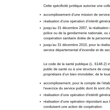
Cette
spécificité
juridique
autorise
une
coll
accomplissement
d
’
une
mission
de
service
réalisation
d
’
une
opération
d
’
intérêt
généra
jusqu
’
au
31
décembre
2007
,
la
réalisation
police
ou
de
la
gendarmerie
nationale
,
ou
coopération
sanitaire
dotée
de
la
personnal
jusqu
’
au
31
décembre
2010
,
pour
la
réalis
service
départemental
d
’
incendie
et
de
sec
Le
code
de
la
santé
publique
(
L
.
6148
-
2
)
i
public
de
santé
ou
à
une
structure
de
coop
propriétaire
d
’
un
bien
immobilier
,
de
le
lou
accomplissement
,
pour
le
compte
de
l
’
étab
l
’
exercice
du
service
public
dont
ils
sont
ch
réalisation
d
’
une
opération
d
’
intérêt
généra
réalisation
d
’
une
opération
répondant
aux
conduisent
une
action
de
coopération
.