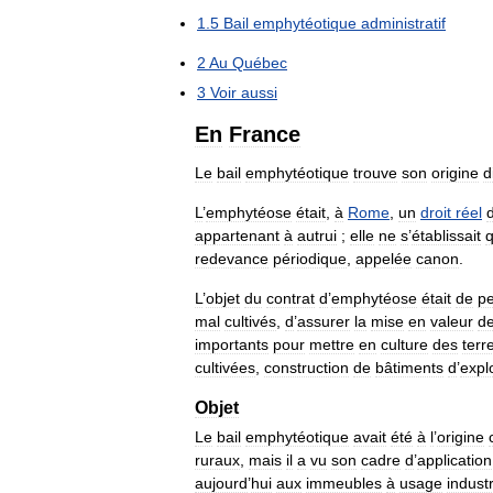
1
.
5
Bail
emphytéotique
administratif
2
Au
Québec
3
Voir
aussi
En
France
Le
bail
emphytéotique
trouve
son
origine
d
L
’
emphytéose
était
,
à
Rome
,
un
droit
réel
appartenant
à
autrui
;
elle
ne
s
’
établissait
redevance
périodique
,
appelée
canon
.
L
’
objet
du
contrat
d
’
emphytéose
était
de
pe
mal
cultivés
,
d
’
assurer
la
mise
en
valeur
d
importants
pour
mettre
en
culture
des
terr
cultivées
,
construction
de
bâtiments
d
’
explo
Objet
Le
bail
emphytéotique
avait
été
à
l
’
origine
ruraux
,
mais
il
a
vu
son
cadre
d
’
application
aujourd
’
hui
aux
immeubles
à
usage
industr