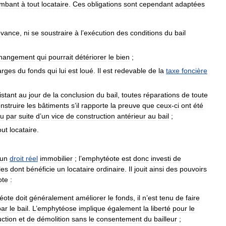
ombant
à
tout
locataire
.
Ces
obligations
sont
cependant
adaptées
evance
,
ni
se
soustraire
à
l
’
exécution
des
conditions
du
bail
hangement
qui
pourrait
détériorer
le
bien
;
arges
du
fonds
qui
lui
est
loué
.
Il
est
redevable
de
la
taxe
foncière
istant
au
jour
de
la
conclusion
du
bail
,
toutes
réparations
de
toute
nstruire
les
bâtiments
s
’
il
rapporte
la
preuve
que
ceux
-
ci
ont
été
u
par
suite
d
’
un
vice
de
construction
antérieur
au
bail
;
out
locataire
.
un
droit
réel
immobilier
;
l
’
emphytéote
est
donc
investi
de
les
dont
bénéficie
un
locataire
ordinaire
.
Il
jouit
ainsi
des
pouvoirs
ote
:
éote
doit
généralement
améliorer
le
fonds
,
il
n
’
est
tenu
de
faire
par
le
bail
.
L
’
emphytéose
implique
également
la
liberté
pour
le
uction
et
de
démolition
sans
le
consentement
du
bailleur
;