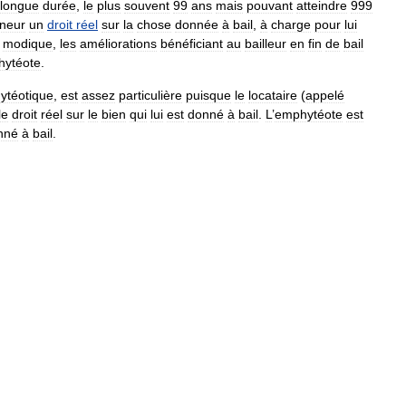
longue
durée
,
le
plus
souvent
99
ans
mais
pouvant
atteindre
999
neur
un
droit
réel
sur
la
chose
donnée
à
bail
,
à
charge
pour
lui
modique
,
les
améliorations
bénéficiant
au
bailleur
en
fin
de
bail
ytéote
.
ytéotique
,
est
assez
particulière
puisque
le
locataire
(
appelé
le
droit
réel
sur
le
bien
qui
lui
est
donné
à
bail
.
L
’
emphytéote
est
nné
à
bail
.