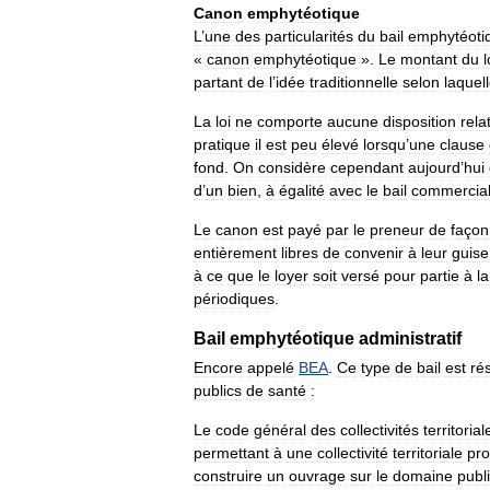
Canon
emphytéotique
L
’
une
des
particularités
du
bail
emphytéoti
«
canon
emphytéotique
».
Le
montant
du
partant
de
l
’
idée
traditionnelle
selon
laquel
La
loi
ne
comporte
aucune
disposition
rela
pratique
il
est
peu
élevé
lorsqu
’
une
clause
fond
.
On
considère
cependant
aujourd
’
hui
d
’
un
bien
,
à
égalité
avec
le
bail
commercia
Le
canon
est
payé
par
le
preneur
de
façon
entièrement
libres
de
convenir
à
leur
guise
à
ce
que
le
loyer
soit
versé
pour
partie
à
la
périodiques
.
Bail
emphytéotique
administratif
Encore
appelé
BEA
.
Ce
type
de
bail
est
ré
publics
de
santé
:
Le
code
général
des
collectivités
territorial
permettant
à
une
collectivité
territoriale
pro
construire
un
ouvrage
sur
le
domaine
publ