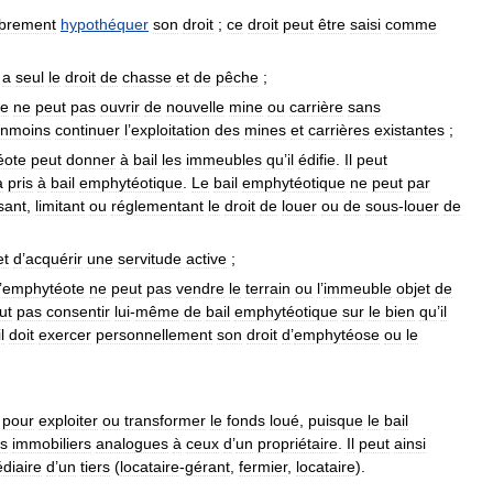
ibrement
hypothéquer
son
droit
;
ce
droit
peut
être
saisi
comme
a
seul
le
droit
de
chasse
et
de
pêche
;
te
ne
peut
pas
ouvrir
de
nouvelle
mine
ou
carrière
sans
nmoins
continuer
l
’
exploitation
des
mines
et
carrières
existantes
;
éote
peut
donner
à
bail
les
immeubles
qu
’
il
édifie
.
Il
peut
a
pris
à
bail
emphytéotique
.
Le
bail
emphytéotique
ne
peut
par
sant
,
limitant
ou
réglementant
le
droit
de
louer
ou
de
sous
-
louer
de
et
d
’
acquérir
une
servitude
active
;
’
emphytéote
ne
peut
pas
vendre
le
terrain
ou
l
’
immeuble
objet
de
ut
pas
consentir
lui
-
même
de
bail
emphytéotique
sur
le
bien
qu
’
il
il
doit
exercer
personnellement
son
droit
d
’
emphytéose
ou
le
pour
exploiter
ou
transformer
le
fonds
loué
,
puisque
le
bail
ls
immobiliers
analogues
à
ceux
d
’
un
propriétaire
.
Il
peut
ainsi
diaire
d
’
un
tiers
(
locataire
-
gérant
,
fermier
,
locataire
).