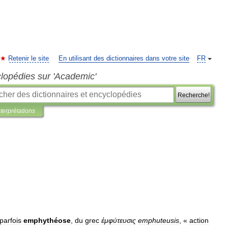
Retenir le site
En utilisant des dictionnaires dans votre site
FR
clopédies sur 'Academic'
Recherche!
nterprétations
parfois
emphythéose
,
du
grec
ἐμφύτευσις
emphuteusis
, «
action