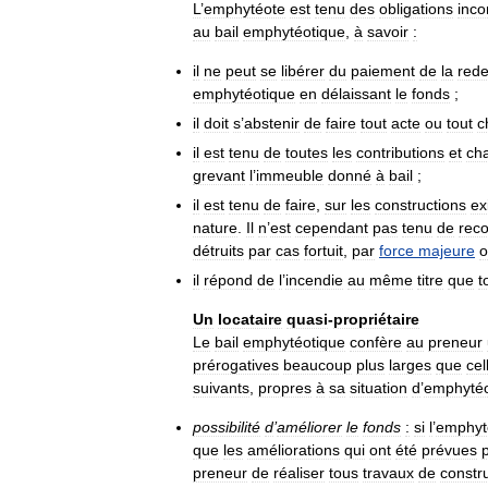
L
’
emphytéote
est
tenu
des
obligations
inc
au
bail
emphytéotique
,
à
savoir
:
il
ne
peut
se
libérer
du
paiement
de
la
red
emphytéotique
en
délaissant
le
fonds
;
il
doit
s
’
abstenir
de
faire
tout
acte
ou
tout
c
il
est
tenu
de
toutes
les
contributions
et
ch
grevant
l
’
immeuble
donné
à
bail
;
il
est
tenu
de
faire
,
sur
les
constructions
ex
nature
.
Il
n
’
est
cependant
pas
tenu
de
reco
détruits
par
cas
fortuit
,
par
force
majeure
o
il
répond
de
l
’
incendie
au
même
titre
que
t
Un
locataire
quasi
-
propriétaire
Le
bail
emphytéotique
confère
au
preneur
prérogatives
beaucoup
plus
larges
que
cel
suivants
,
propres
à
sa
situation
d
’
emphyté
possibilité
d
’
améliorer
le
fonds
:
si
l
’
emphyt
que
les
améliorations
qui
ont
été
prévues
preneur
de
réaliser
tous
travaux
de
constr