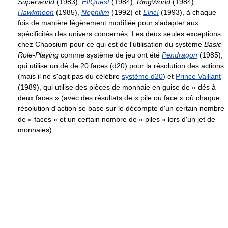
Superworld
(1983),
ElfQuest
(1984),
RingWorld
(1984),
Hawkmoon
(1985),
Nephilim
(1992) et
Elric!
(1993), à chaque
fois de manière légèrement modifiée pour s'adapter aux
spécificités des univers concernés. Les deux seules exceptions
chez Chaosium pour ce qui est de l'utilisation du système
Basic
Role-Playing
comme système de jeu ont été
Pendragon
(1985),
qui utilise un dé de 20 faces (d20) pour la résolution des actions
(mais il ne s'agit pas du célèbre
système d20
) et
Prince Vaillant
(1989), qui utilise des pièces de monnaie en guise de « dés à
deux faces » (avec des résultats de « pile ou face » où chaque
résolution d'action se base sur le décompte d'un certain nombre
de « faces » et un certain nombre de « piles » lors d'un jet de
monnaies).