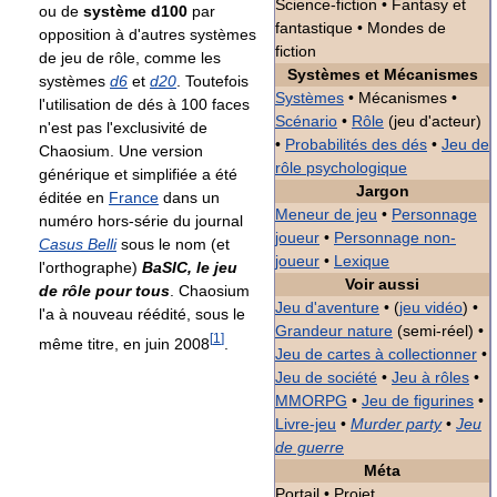
Science-fiction • Fantasy et
ou de
système d100
par
fantastique • Mondes de
opposition à d'autres systèmes
fiction
de jeu de rôle, comme les
Systèmes et Mécanismes
systèmes
d6
et
d20
. Toutefois
Systèmes
• Mécanismes •
l'utilisation de dés à 100 faces
Scénario
•
Rôle
(jeu d'acteur)
n'est pas l'exclusivité de
•
Probabilités des dés
•
Jeu de
Chaosium. Une version
rôle psychologique
générique et simplifiée a été
Jargon
éditée en
France
dans un
Meneur de jeu
•
Personnage
numéro hors-série du journal
joueur
•
Personnage non-
Casus Belli
sous le nom (et
joueur
•
Lexique
l'orthographe)
BaSIC, le jeu
Voir aussi
de rôle pour tous
. Chaosium
Jeu d'aventure
• (
jeu vidéo
) •
l'a à nouveau réédité, sous le
Grandeur nature
(semi-réel) •
[
1
]
même titre, en juin 2008
.
Jeu de cartes à collectionner
•
Jeu de société
•
Jeu à rôles
•
MMORPG
•
Jeu de figurines
•
Livre-jeu
•
Murder party
•
Jeu
de guerre
Méta
Portail • Projet