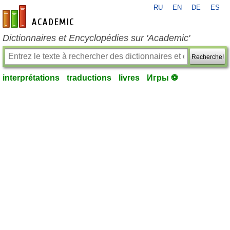
RU
EN
DE
ES
fr-academic.com
Dictionnaires et Encyclopédies sur 'Academic'
Recherche!
interprétations
traductions
livres
Игры ⚽