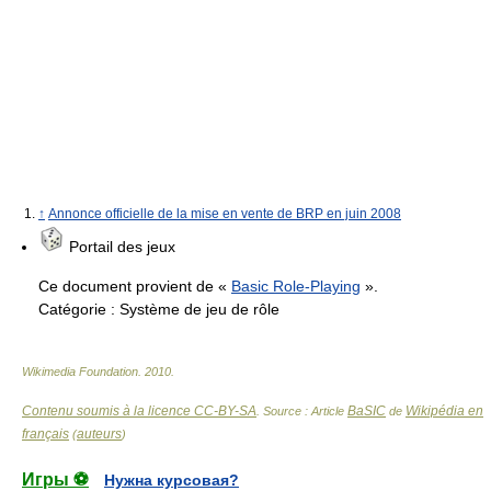
↑
Annonce officielle de la mise en vente de BRP en juin 2008
Portail des jeux
Ce document provient de «
Basic Role-Playing
».
Catégorie :
Système de jeu de rôle
Wikimedia Foundation
.
2010
.
Contenu soumis à la licence CC-BY-SA
BaSIC
Wikipédia en
. Source : Article
de
français
auteurs
(
)
Игры ⚽
Нужна курсовая?