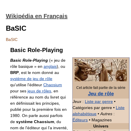
Wikipédia en Français
BaSIC
BaSIC
Basic Role-Playing
Basic Role-Playing
(« jeu de
rôle basique » en
anglais
), ou
BRP
, est le nom donné au
système de jeu de rôle
qu'utilise l'éditeur
Chaosium
Cet article fait partie de la série
pour ses
jeux de rôles
, en
Jeu de rôle
référence au nom du livret qui
Jeux
:
Liste par genre
•
en définissait les principes,
Catégories par genre •
Liste
publié pour la première fois en
alphabétique
•
Autres
:
1980. On parle aussi parfois
Éditeurs
• Magazines
de
système Chaosium
, du
Univers
nom de l'éditeur qui l'a inventé,