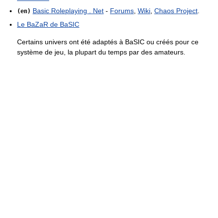
Basic Roleplaying . Net
-
Forums
,
Wiki
,
Chaos Project
.
(en)
Le BaZaR de BaSIC
Certains univers ont été adaptés à BaSIC ou créés pour ce
système de jeu, la plupart du temps par des amateurs.