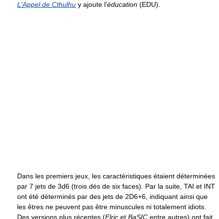
L'Appel de Cthulhu
y ajoute l'
éducation
(EDU).
Dans les premiers jeux, les caractéristiques étaient déterminées
par 7 jets de 3d6 (trois dés de six faces). Par la suite, TAI et INT
ont été déterminés par des jets de 2D6+6, indiquant ainsi que
les êtres ne peuvent pas être minuscules ni totalement idiots.
Des versions plus récentes (
Elric
et
BaSIC
entre autres) ont fait