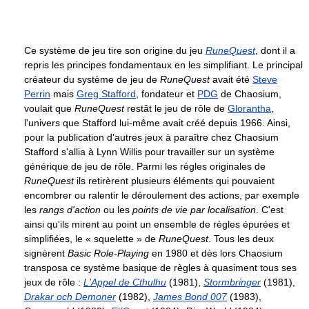
Ce système de jeu tire son origine du jeu
RuneQuest
, dont il a
repris les principes fondamentaux en les simplifiant. Le principal
créateur du système de jeu de
RuneQuest
avait été
Steve
Perrin
mais
Greg Stafford
, fondateur et
PDG
de Chaosium,
voulait que
RuneQuest
restât le jeu de rôle de
Glorantha
,
l'univers que Stafford lui-même avait créé depuis 1966. Ainsi,
pour la publication d'autres jeux à paraître chez Chaosium
Stafford s'allia à Lynn Willis pour travailler sur un système
générique de jeu de rôle. Parmi les règles originales de
RuneQuest
ils retirèrent plusieurs éléments qui pouvaient
encombrer ou ralentir le déroulement des actions, par exemple
les
rangs d'action
ou les
points de vie par localisation
. C'est
ainsi qu'ils mirent au point un ensemble de règles épurées et
simplifiées, le « squelette » de
RuneQuest
. Tous les deux
signèrent
Basic Role-Playing
en 1980 et dès lors Chaosium
transposa ce système basique de règles à quasiment tous ses
jeux de rôle :
L'Appel de Cthulhu
(1981),
Stormbringer
(1981),
Drakar och Demoner
(1982),
James Bond 007
(1983),