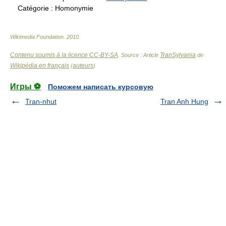
Catégorie :
Homonymie
Wikimedia Foundation
.
2010
.
Contenu soumis à la licence CC-BY-SA
TranSylvania
. Source : Article
de
Wikipédia en français
auteurs
(
)
Игры ⚽
Поможем написать курсовую
Tran-nhut
Tran Anh Hung