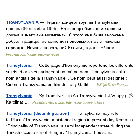
TRANSYLVANIA
— Первый концерт группы Transylvania
прошел 30 декабря 1995 г. На концерт были приглашены
друзья и знакомые музыканты. С этого дня была заложена
добрая традиция исполнения попсовых хитов в тяжелом
варианте. Начав с новогодней Елочки , в дальнейшем… …
Русский рок. Малая энциклопедия
Transylvania
— Cette page d’homonymie répertorie les différents
sujets et articles partageant un même nom. Transylvania est le
nom anglais de la Transylvanie . Ce nom peut aussi désigner :
Cinéma Transylvania un film de Tony Gatlif …
Wikipédia en Français
Transylvania
— Sp Transilvenija Ap Transylvania L JAV apyg. (Š.
Karolina) …
Pasaulio vietovardžiai. Internetinė duomenų bazė
Transylvania (disambiguation)
— Transylvania may refer
to:Places*Transylvania, a historical region in present day Romania
*Principality of Transylvania, a semi independent state during the
Turkish occupation of Hungary *Transylvania, Louisiana