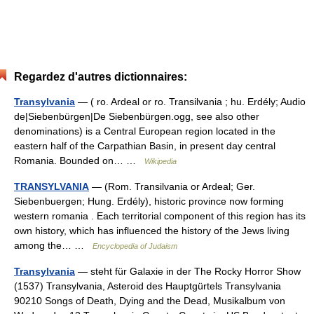
Regardez d'autres dictionnaires:
Transylvania
— ( ro. Ardeal or ro. Transilvania ; hu. Erdély; Audio
de|Siebenbürgen|De Siebenbürgen.ogg, see also other
denominations) is a Central European region located in the
eastern half of the Carpathian Basin, in present day central
Romania. Bounded on… …
Wikipedia
TRANSYLVANIA
— (Rom. Transilvania or Ardeal; Ger.
Siebenbuergen; Hung. Erdély), historic province now forming
western romania . Each territorial component of this region has its
own history, which has influenced the history of the Jews living
among the… …
Encyclopedia of Judaism
Transylvania
— steht für Galaxie in der The Rocky Horror Show
(1537) Transylvania, Asteroid des Hauptgürtels Transylvania
90210 Songs of Death, Dying and the Dead, Musikalbum von