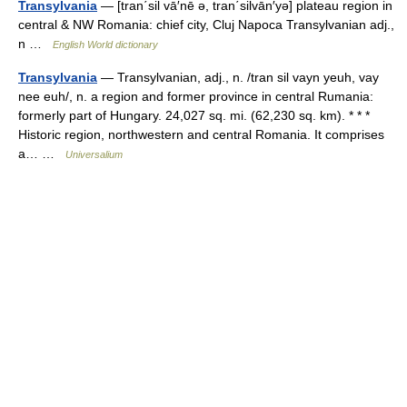
Transylvania
— [tran΄sil vā′nē ə, tran΄silvān′yə] plateau region in
central & NW Romania: chief city, Cluj Napoca Transylvanian adj.,
n …
English World dictionary
Transylvania
— Transylvanian, adj., n. /tran sil vayn yeuh, vay
nee euh/, n. a region and former province in central Rumania:
formerly part of Hungary. 24,027 sq. mi. (62,230 sq. km). * * *
Historic region, northwestern and central Romania. It comprises
a… …
Universalium