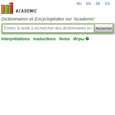
RU
EN
DE
ES
fr-academic.com
Dictionnaires et Encyclopédies sur 'Academic'
Recherche!
interprétations
traductions
livres
Игры ⚽