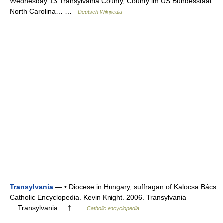
Wednesday 13 Transylvania County, County im US Bundesstaat
North Carolina… …
Deutsch Wikipedia
Transylvania
— • Diocese in Hungary, suffragan of Kalocsa Bács
Catholic Encyclopedia. Kevin Knight. 2006. Transylvania
Transylvania † …
Catholic encyclopedia