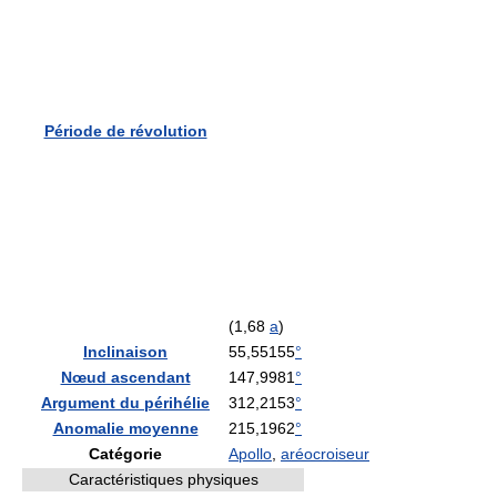
Période de révolution
(1,68
a
)
Inclinaison
55,55155
°
Nœud ascendant
147,9981
°
Argument du périhélie
312,2153
°
Anomalie moyenne
215,1962
°
Catégorie
Apollo
,
aréocroiseur
Caractéristiques physiques