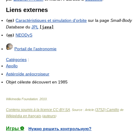
Liens externes
Caractéristiques et simulation d'orbite
sur la page
Small-Body
(
en
)
Database
du
JPL
[java]
NEODyS
(
en
)
Portail de l’astronomie
Catégories
:
Apollo
Astéroïde aréocroiseur
Objet céleste découvert en 1985
Wikimedia Foundation
.
2010
.
Contenu soumis à la licence CC-BY-SA
(3752) Camillo
. Source : Article
de
Wikipédia en français
auteurs
(
)
Игры ⚽
Нужно решить контрольную?