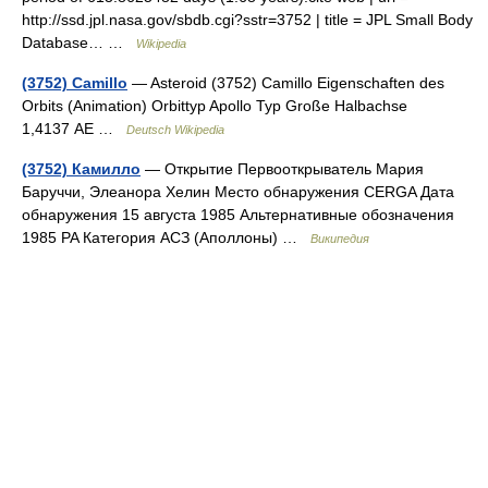
http://ssd.jpl.nasa.gov/sbdb.cgi?sstr=3752 | title = JPL Small Body
Database… …
Wikipedia
(3752) Camillo
— Asteroid (3752) Camillo Eigenschaften des
Orbits (Animation) Orbittyp Apollo Typ Große Halbachse
1,4137 AE …
Deutsch Wikipedia
(3752) Камилло
— Открытие Первооткрыватель Мария
Баруччи, Элеанора Хелин Место обнаружения CERGA Дата
обнаружения 15 августа 1985 Альтернативные обозначения
1985 PA Категория АСЗ (Аполлоны) …
Википедия