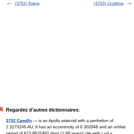
(3751) Kiang
(3753) Cruithne
Regardez d'autres dictionnaires:
3752 Camillo
— is an Apollo asteroid with a perihelion of
2.3273245 AU. It has an eccentricity of 0.302048 and an orbital
period of 613.8625482 days (1.68 years).cite web | url =