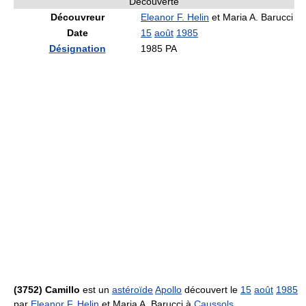
Découverte
Découvreur
Eleanor F. Helin
et Maria A. Barucci
Date
15
août
1985
Désignation
1985 PA
(3752) Camillo
est un
astéroïde
Apollo
découvert le
15
août
1985
par
Eleanor F. Helin
et Maria A. Barucci à
Caussols
.