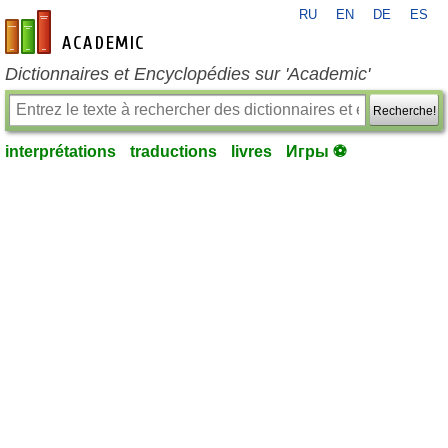
RU
EN
DE
ES
fr-academic.com
Dictionnaires et Encyclopédies sur 'Academic'
Recherche!
interprétations
traductions
livres
Игры ⚽