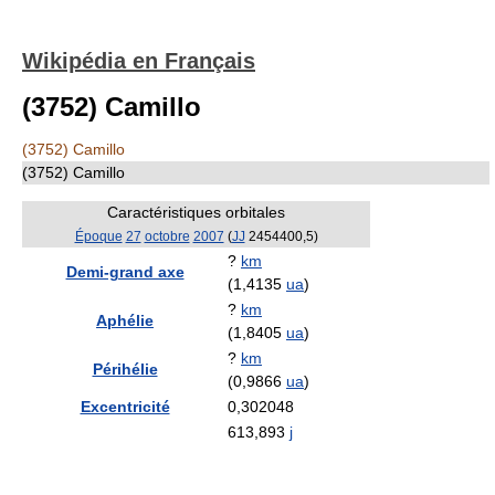
Wikipédia en Français
(3752) Camillo
(3752) Camillo
(3752) Camillo
Caractéristiques orbitales
Époque
27
octobre
2007
(
JJ
2454400,5)
?
km
Demi-grand axe
(1,4135
ua
)
?
km
Aphélie
(1,8405
ua
)
?
km
Périhélie
(0,9866
ua
)
Excentricité
0,302048
613,893
j