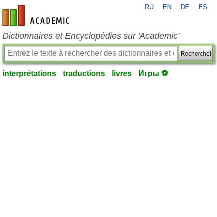
RU
EN
DE
ES
fr-academic.com
Dictionnaires et Encyclopédies sur 'Academic'
Recherche!
interprétations
traductions
livres
Игры ⚽