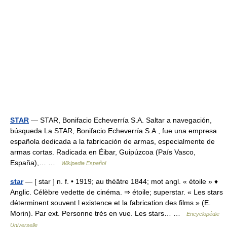
STAR
— STAR, Bonifacio Echeverría S.A. Saltar a navegación,
búsqueda La STAR, Bonifacio Echeverría S.A., fue una empresa
española dedicada a la fabricación de armas, especialmente de
armas cortas. Radicada en Éibar, Guipúzcoa (País Vasco,
España),… …
Wikipedia Español
star
— [ star ] n. f. • 1919; au théâtre 1844; mot angl. « étoile » ♦
Anglic. Célèbre vedette de cinéma. ⇒ étoile; superstar. « Les stars
déterminent souvent l existence et la fabrication des films » (E.
Morin). Par ext. Personne très en vue. Les stars… …
Encyclopédie
Universelle