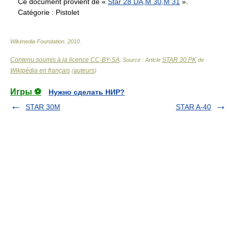
Ce document provient de «
Star 28 DA,M 30,M 31
».
Catégorie :
Pistolet
Wikimedia Foundation
.
2010
.
Contenu soumis à la licence CC-BY-SA
STAR 30 PK
. Source : Article
de
Wikipédia en français
auteurs
(
)
Игры ⚽
Нужно сделать НИР?
STAR 30M
STAR A-40