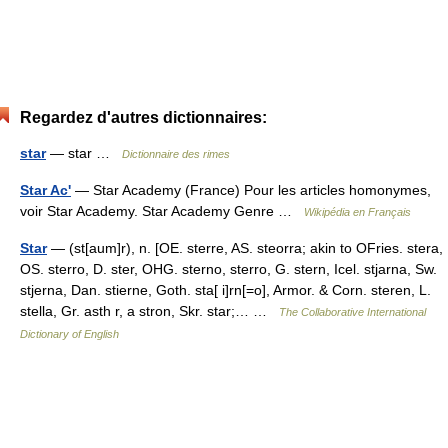
Regardez d'autres dictionnaires:
star
— star …
Dictionnaire des rimes
Star Ac'
— Star Academy (France) Pour les articles homonymes,
voir Star Academy. Star Academy Genre …
Wikipédia en Français
Star
— (st[aum]r), n. [OE. sterre, AS. steorra; akin to OFries. stera,
OS. sterro, D. ster, OHG. sterno, sterro, G. stern, Icel. stjarna, Sw.
stjerna, Dan. stierne, Goth. sta[ i]rn[=o], Armor. & Corn. steren, L.
stella, Gr. asth r, a stron, Skr. star;… …
The Collaborative International
Dictionary of English