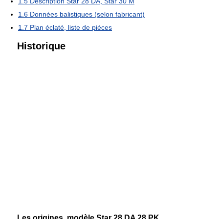
1.5
Description Star 28 DA, Star 30 M
1.6
Données balistiques (selon fabricant)
1.7
Plan éclaté, liste de piéces
Historique
Les origines, modèle Star 28 DA 28 PK