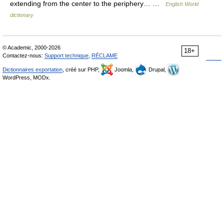
extending from the center to the periphery… …
English World
dictionary
© Academic, 2000-2026
18+
Contactez-nous:
Support technique
,
RÉCLAME
Dictionnaires exportation
, créé sur PHP,
Joomla,
Drupal,
WordPress, MODx.