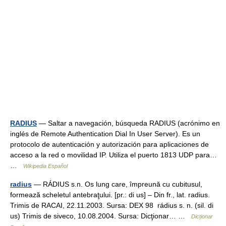
RADIUS
— Saltar a navegación, búsqueda RADIUS (acrónimo en
inglés de Remote Authentication Dial In User Server). Es un
protocolo de autenticación y autorización para aplicaciones de
acceso a la red o movilidad IP. Utiliza el puerto 1813 UDP para…
…
Wikipedia Español
radius
— RÁDIUS s.n. Os lung care, împreună cu cubitusul,
formează scheletul antebraţului. [pr.: di us] – Din fr., lat. radius.
Trimis de RACAI, 22.11.2003. Sursa: DEX 98 rádius s. n. (sil. di
us) Trimis de siveco, 10.08.2004. Sursa: Dicţionar… …
Dicționar