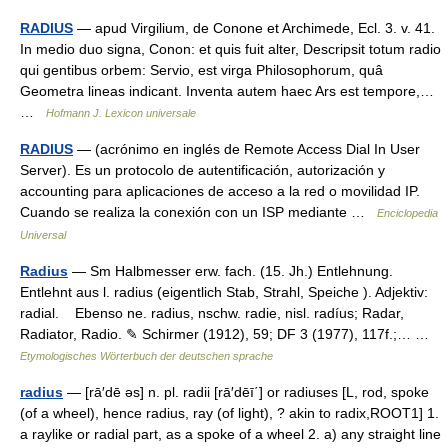
RADIUS
— apud Virgilium, de Conone et Archimede, Ecl. 3. v. 41.
In medio duo signa, Conon: et quis fuit alter, Descripsit totum radio
qui gentibus orbem: Servio, est virga Philosophorum, quâ
Geometra lineas indicant. Inventa autem haec Ars est tempore,…
…
Hofmann J. Lexicon universale
RADIUS
— (acrónimo en inglés de Remote Access Dial In User
Server). Es un protocolo de autentificación, autorización y
accounting para aplicaciones de acceso a la red o movilidad IP.
Cuando se realiza la conexión con un ISP mediante …
Enciclopedia
Universal
Radius
— Sm Halbmesser erw. fach. (15. Jh.) Entlehnung.
Entlehnt aus l. radius (eigentlich Stab, Strahl, Speiche ). Adjektiv:
radial. Ebenso ne. radius, nschw. radie, nisl. radíus; Radar,
Radiator, Radio. ✎ Schirmer (1912), 59; DF 3 (1977), 117f.;… …
Etymologisches Wörterbuch der deutschen sprache
radius
— [rā′dē əs] n. pl. radii [rā′dēī΄] or radiuses [L, rod, spoke
(of a wheel), hence radius, ray (of light), ? akin to radix,ROOT1] 1.
a raylike or radial part, as a spoke of a wheel 2. a) any straight line