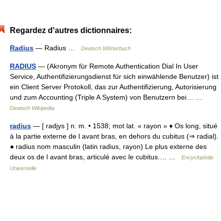
Regardez d'autres dictionnaires:
Radius
— Radius …
Deutsch Wörterbuch
RADIUS
— (Akronym für Remote Authentication Dial In User
Service, Authentifizierungsdienst für sich einwählende Benutzer) ist
ein Client Server Protokoll, das zur Authentifizierung, Autorisierung
und zum Accounting (Triple A System) von Benutzern bei… …
Deutsch Wikipedia
radius
— [ radjys ] n. m. • 1538; mot lat. « rayon » ♦ Os long, situé
à la partie externe de l avant bras, en dehors du cubitus (⇒ radial).
● radius nom masculin (latin radius, rayon) Le plus externe des
deux os de l avant bras, articulé avec le cubitus.… …
Encyclopédie
Universelle