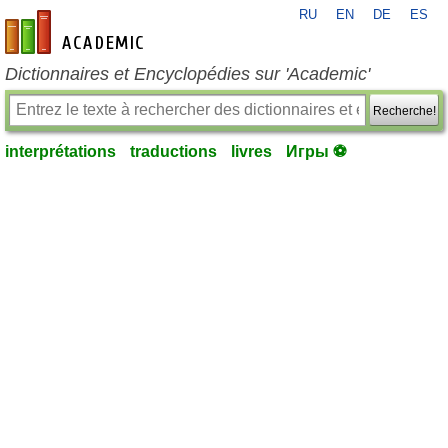
RU
EN
DE
ES
fr-academic.com
Dictionnaires et Encyclopédies sur 'Academic'
Recherche!
interprétations
traductions
livres
Игры ⚽