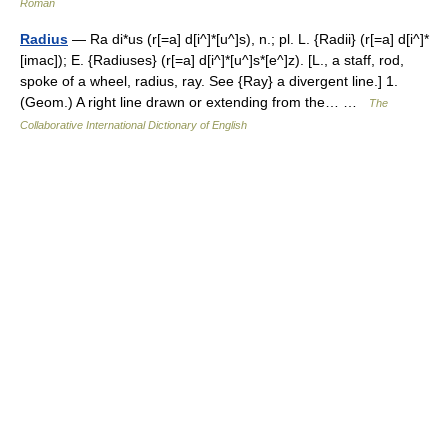
Român
Radius
— Ra di*us (r[=a] d[i^]*[u^]s), n.; pl. L. {Radii} (r[=a] d[i^]*
[imac]); E. {Radiuses} (r[=a] d[i^]*[u^]s*[e^]z). [L., a staff, rod,
spoke of a wheel, radius, ray. See {Ray} a divergent line.] 1.
(Geom.) A right line drawn or extending from the… …
The
Collaborative International Dictionary of English