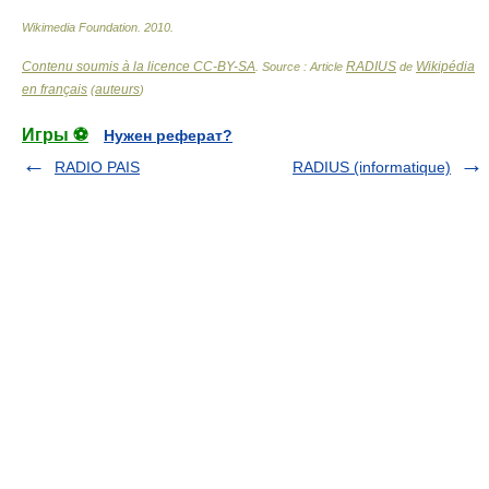
Wikimedia Foundation
.
2010
.
Contenu soumis à la licence CC-BY-SA
RADIUS
Wikipédia
. Source : Article
de
en français
auteurs
(
)
Игры ⚽
Нужен реферат?
RADIO PAIS
RADIUS (informatique)