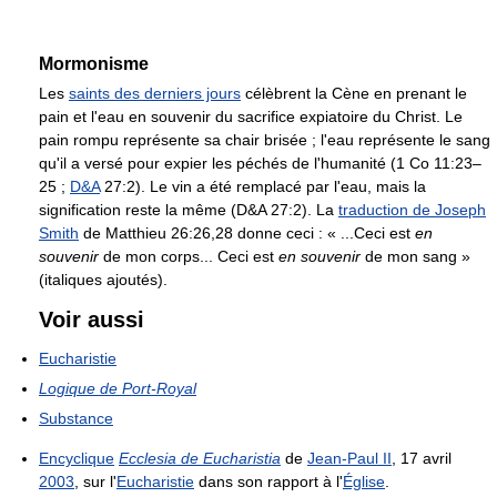
Mormonisme
Les
saints des derniers jours
célèbrent la Cène en prenant le
pain et l'eau en souvenir du sacrifice expiatoire du Christ. Le
pain rompu représente sa chair brisée ; l'eau représente le sang
qu'il a versé pour expier les péchés de l'humanité (1 Co 11:23–
25 ;
D&A
27:2). Le vin a été remplacé par l'eau, mais la
signification reste la même (D&A 27:2). La
traduction de Joseph
Smith
de Matthieu 26:26,28 donne ceci : « ...Ceci est
en
souvenir
de mon corps... Ceci est
en souvenir
de mon sang »
(italiques ajoutés).
Voir aussi
Eucharistie
Logique de Port-Royal
Substance
Encyclique
Ecclesia de Eucharistia
de
Jean-Paul II
, 17 avril
2003
, sur l'
Eucharistie
dans son rapport à l'
Église
.