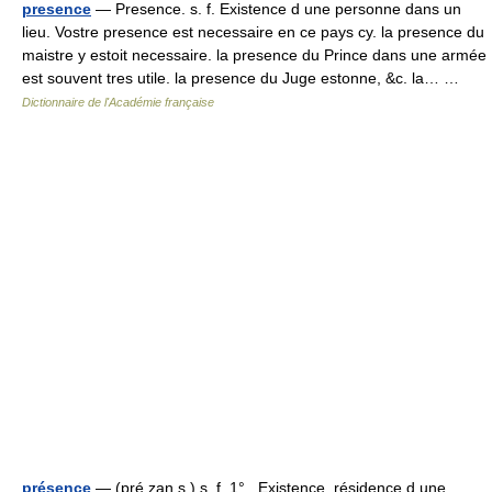
presence
— Presence. s. f. Existence d une personne dans un
lieu. Vostre presence est necessaire en ce pays cy. la presence du
maistre y estoit necessaire. la presence du Prince dans une armée
est souvent tres utile. la presence du Juge estonne, &c. la… …
Dictionnaire de l'Académie française
présence
— (pré zan s ) s. f. 1° Existence, résidence d une