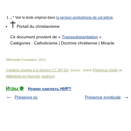
↑
* Voir le texte original dans
la version anglophone de cet article
.
Portail du christianisme
Ce document provient de «
Transsubstantiation
».
Catégories :
Catholicisme
|
Doctrine chrétienne
|
Miracle
Wikimedia Foundation
.
2010
.
Contenu soumis à la licence CC-BY-SA
Présence réelle
. Source : Article
de
Wikipédia en français
auteurs
(
)
Игры ⚽
Нужно сделать НИР?
Présence pc
Présence syndicale