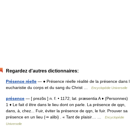
Regardez d'autres dictionnaires:
Présence réelle
— ● Présence réelle réalité de la présence dans l
eucharistie du corps et du sang du Christ …
Encyclopédie Universelle
présence
— [ prezɑ̃s ] n. f. • 1172; lat. præsentia A ♦ (Personnes)
1 ♦ Le fait d être dans le lieu dont on parle. La présence de qqn,
dans, à, chez... Fuir, éviter la présence de qqn, le fuir. Prouver sa
présence en un lieu (⇒ alibi) . « Tant de plaisir… …
Encyclopédie
Universelle