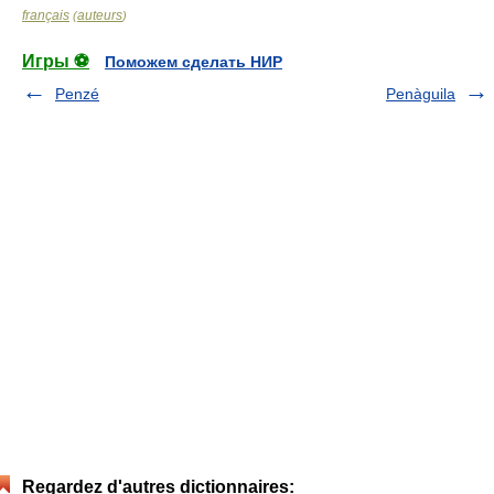
français
auteurs
(
)
Игры ⚽
Поможем сделать НИР
Penzé
Penàguila
Regardez d'autres dictionnaires: