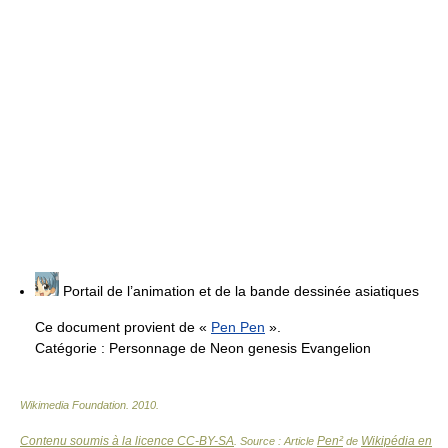
Portail de l’animation et de la bande dessinée asiatiques
Ce document provient de «
Pen Pen
».
Catégorie :
Personnage de Neon genesis Evangelion
Wikimedia Foundation
.
2010
.
Contenu soumis à la licence CC-BY-SA
Pen²
Wikipédia en
. Source : Article
de