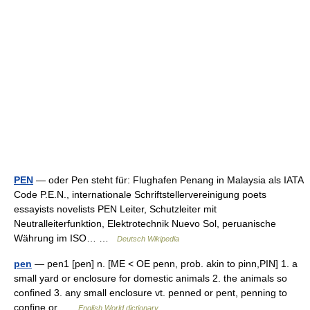
PEN
— oder Pen steht für: Flughafen Penang in Malaysia als IATA
Code P.E.N., internationale Schriftstellervereinigung poets
essayists novelists PEN Leiter, Schutzleiter mit
Neutralleiterfunktion, Elektrotechnik Nuevo Sol, peruanische
Währung im ISO… …
Deutsch Wikipedia
pen
— pen1 [pen] n. [ME < OE penn, prob. akin to pinn,PIN] 1. a
small yard or enclosure for domestic animals 2. the animals so
confined 3. any small enclosure vt. penned or pent, penning to
confine or …
English World dictionary