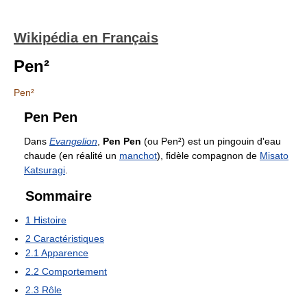
Wikipédia en Français
Pen²
Pen²
Pen Pen
Dans
Evangelion
,
Pen Pen
(ou Pen²) est un pingouin d'eau
chaude (en réalité un
manchot
), fidèle compagnon de
Misato
Katsuragi
.
Sommaire
1
Histoire
2
Caractéristiques
2.1
Apparence
2.2
Comportement
2.3
Rôle