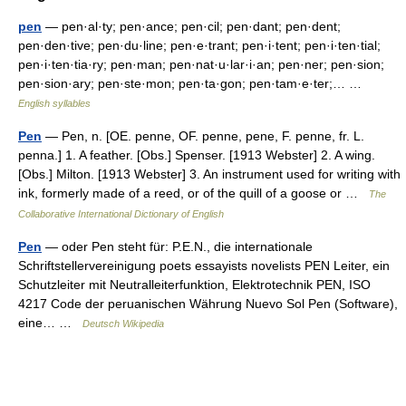
pen
— pen·al·ty; pen·ance; pen·cil; pen·dant; pen·dent;
pen·den·tive; pen·du·line; pen·e·trant; pen·i·tent; pen·i·ten·tial;
pen·i·ten·tia·ry; pen·man; pen·nat·u·lar·i·an; pen·ner; pen·sion;
pen·sion·ary; pen·ste·mon; pen·ta·gon; pen·tam·e·ter;… …
English syllables
Pen
— Pen, n. [OE. penne, OF. penne, pene, F. penne, fr. L.
penna.] 1. A feather. [Obs.] Spenser. [1913 Webster] 2. A wing.
[Obs.] Milton. [1913 Webster] 3. An instrument used for writing with
ink, formerly made of a reed, or of the quill of a goose or …
The
Collaborative International Dictionary of English
Pen
— oder Pen steht für: P.E.N., die internationale
Schriftstellervereinigung poets essayists novelists PEN Leiter, ein
Schutzleiter mit Neutralleiterfunktion, Elektrotechnik PEN, ISO
4217 Code der peruanischen Währung Nuevo Sol Pen (Software),
eine… …
Deutsch Wikipedia