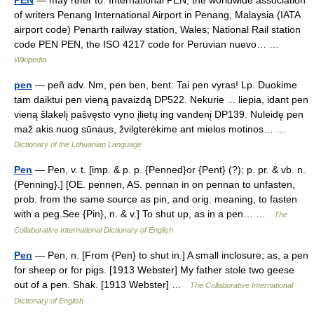
PEN
— may refer to: International PEN, the worldwide association
of writers Penang International Airport in Penang, Malaysia (IATA
airport code) Penarth railway station, Wales; National Rail station
code PEN PEN, the ISO 4217 code for Peruvian nuevo… …
Wikipedia
pen
— peñ adv. Nm, pen ben, bent: Tai pen vyras! Lp. Duokime
tam daiktui pen vieną pavaizdą DP522. Nekurie ... liepia, idant pen
vieną šlakelį pašvęsto vyno įlietų ing vandenį DP139. Nuleidę pen
maž akis nuog sūnaus, žvilgterėkime ant mielos motinos… …
Dictionary of the Lithuanian Language
Pen
— Pen, v. t. [imp. & p. p. {Penned}or {Pent} (?); p. pr. & vb. n.
{Penning}.] [OE. pennen, AS. pennan in on pennan to unfasten,
prob. from the same source as pin, and orig. meaning, to fasten
with a peg.See {Pin}, n. & v.] To shut up, as in a pen… …
The
Collaborative International Dictionary of English
Pen
— Pen, n. [From {Pen} to shut in.] A small inclosure; as, a pen
for sheep or for pigs. [1913 Webster] My father stole two geese
out of a pen. Shak. [1913 Webster] …
The Collaborative International
Dictionary of English