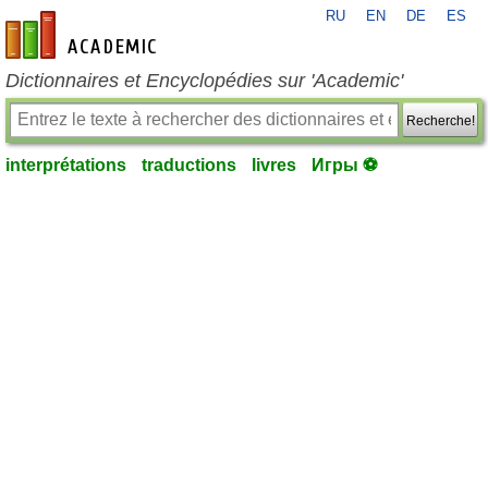
RU
EN
DE
ES
fr-academic.com
Dictionnaires et Encyclopédies sur 'Academic'
Recherche!
interprétations
traductions
livres
Игры ⚽