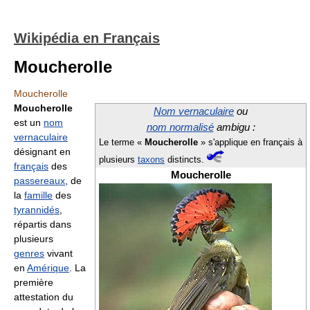
Wikipédia en Français
Moucherolle
Moucherolle
Moucherolle
Nom vernaculaire
ou
est un
nom
nom normalisé
ambigu :
vernaculaire
Le terme «
Moucherolle
» s'applique en français à
désignant en
plusieurs
taxons
distincts.
français
des
Moucherolle
passereaux
, de
la
famille
des
tyrannidés
,
répartis dans
plusieurs
genres
vivant
en
Amérique
. La
première
attestation du