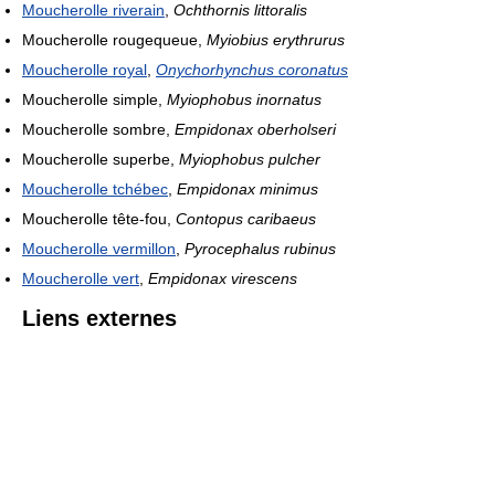
Moucherolle riverain
,
Ochthornis littoralis
Moucherolle rougequeue,
Myiobius erythrurus
Moucherolle royal
,
Onychorhynchus coronatus
Moucherolle simple,
Myiophobus inornatus
Moucherolle sombre,
Empidonax oberholseri
Moucherolle superbe,
Myiophobus pulcher
Moucherolle tchébec
,
Empidonax minimus
Moucherolle tête-fou,
Contopus caribaeus
Moucherolle vermillon
,
Pyrocephalus rubinus
Moucherolle vert
,
Empidonax virescens
Liens externes