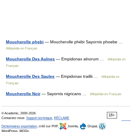
Moucherolle phebi
— Moucherolle phébi Sayornis phoebe …
Wikipédia en Français
Moucherolle Des Aulnes
— Empidonax alnorum …
Wikipédia en
Français
Moucherolle Des Saules
— Empidonax traillii …
Wikipédia en
Français
Moucherolle Noir
— Sayornis nigricans …
Wikipédia en Français
© Academic, 2000-2026
18+
Contactez-nous:
Support technique
,
RÉCLAME
Dictionnaires exportation
, créé sur PHP,
Joomla,
Drupal,
WordPress, MODx.