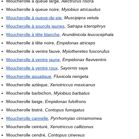
Moucherolle à queue large,
Alectrurus risora
Moucherolle à queue noire,
Myiobius atricaudus
Moucherolle à queue-de-pie
,
Muscipipra vetula
Moucherolle à sourcils jaunes
,
Satrapa icterophrys
Moucherolle à tête blanche
,
Arundinicola leucocephala
Moucherolle à tête noire,
Empidonax atriceps
Moucherolle à ventre fauve,
Myiotheretes fuscorufus
Moucherolle à ventre jaune
,
Empidonax flaviventris
Moucherolle à ventre roux
,
Sayornis saya
Moucherolle aquatique
,
Fluvicola nengeta
Moucherolle aztèque,
Xenotriccus mexicanus
Moucherolle barbichon,
Myiobius barbatus
Moucherolle beige,
Empidonax fulvifrons
Moucherolle bistré,
Contopus fumigatus
Moucherolle cannelle
,
Pyrrhomyias cinnamomea
Moucherolle ceinturé,
Xenotriccus callizonus
Moucherolle cendré,
Contopus cinereus