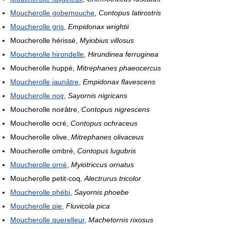
Moucherolle gobemouche
,
Contopus latirostris
Moucherolle gris
,
Empidonax wrightii
Moucherolle hérissé,
Myiobius villosus
Moucherolle hirondelle
,
Hirundinea ferruginea
Moucherolle huppé,
Mitrephanes phaeocercus
Moucherolle jaunâtre
,
Empidonax flavescens
Moucherolle noir
,
Sayornis nigricans
Moucherolle noirâtre,
Contopus nigrescens
Moucherolle ocré,
Contopus ochraceus
Moucherolle olive,
Mitrephanes olivaceus
Moucherolle ombré,
Contopus lugubris
Moucherolle orné
,
Myiotriccus ornatus
Moucherolle petit-coq,
Alectrurus tricolor
Moucherolle phébi
,
Sayornis phoebe
Moucherolle pie
,
Fluvicola pica
Moucherolle querelleur
,
Machetornis rixosus