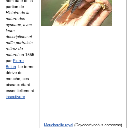
nom date de la
partion de
Histoire de la
nature des
oyseaux, avec
leurs
descriptions et
naïfs portraicts
retirez du
naturel
en 1555
par
Pierre
Belon
. Le terme
dérive de
mouche, ces
oiseaux étant
essentiellement
insectivore
.
Moucherolle royal
(
Onychorhynchus coronatus
)