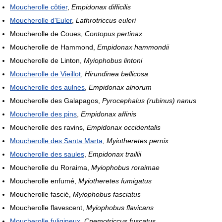
Moucherolle côtier
,
Empidonax difficilis
Moucherolle d'Euler
,
Lathrotriccus euleri
Moucherolle de Coues,
Contopus pertinax
Moucherolle de Hammond,
Empidonax hammondii
Moucherolle de Linton,
Myiophobus lintoni
Moucherolle de Vieillot
,
Hirundinea bellicosa
Moucherolle des aulnes
,
Empidonax alnorum
Moucherolle des Galapagos,
Pyrocephalus (rubinus) nanus
Moucherolle des pins
,
Empidonax affinis
Moucherolle des ravins,
Empidonax occidentalis
Moucherolle des Santa Marta
,
Myiotheretes pernix
Moucherolle des saules
,
Empidonax traillii
Moucherolle du Roraima,
Myiophobus roraimae
Moucherolle enfumé,
Myiotheretes fumigatus
Moucherolle fascié,
Myiophobus fasciatus
Moucherolle flavescent,
Myiophobus flavicans
Moucherolle fuligineux
,
Cnemotriccus fuscatus