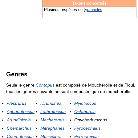
Taxons concernés
Plusieurs espèces de
tyrannidés
Genres
Seule le genre
Contopus
est composé de Moucherolle et de Pioui,
tous les genres suivants ne sont composés que de moucherolle.
Alectrurus
Hirundinea
Myiotriccus
Aphanotriccus
Lathrotriccus
Ochthornis
Arundinicola
Machetornis
Onychorhynchus
Cnemarchus
Mitrephanes
Pyrocephalus
Cnemotriccus
Muscipipra
Pyrrhomyias