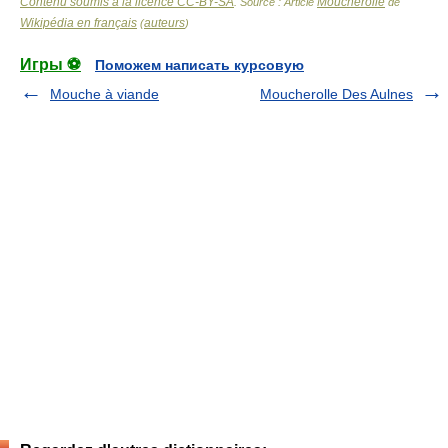
Contenu soumis à la licence CC-BY-SA
Moucherolle
. Source : Article
de
Wikipédia en français
auteurs
(
)
Игры ⚽
Поможем написать курсовую
Mouche à viande
Moucherolle Des Aulnes