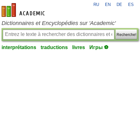
RU
EN
DE
ES
fr-academic.com
Dictionnaires et Encyclopédies sur 'Academic'
Recherche!
interprétations
traductions
livres
Игры ⚽