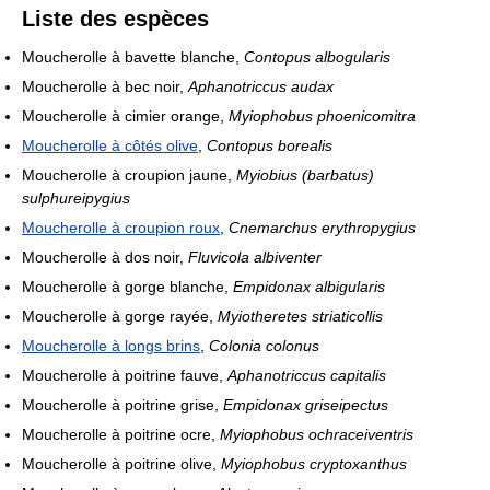
Liste des espèces
Moucherolle à bavette blanche,
Contopus albogularis
Moucherolle à bec noir,
Aphanotriccus audax
Moucherolle à cimier orange,
Myiophobus phoenicomitra
Moucherolle à côtés olive
,
Contopus borealis
Moucherolle à croupion jaune,
Myiobius (barbatus)
sulphureipygius
Moucherolle à croupion roux
,
Cnemarchus erythropygius
Moucherolle à dos noir,
Fluvicola albiventer
Moucherolle à gorge blanche,
Empidonax albigularis
Moucherolle à gorge rayée,
Myiotheretes striaticollis
Moucherolle à longs brins
,
Colonia colonus
Moucherolle à poitrine fauve,
Aphanotriccus capitalis
Moucherolle à poitrine grise,
Empidonax griseipectus
Moucherolle à poitrine ocre,
Myiophobus ochraceiventris
Moucherolle à poitrine olive,
Myiophobus cryptoxanthus