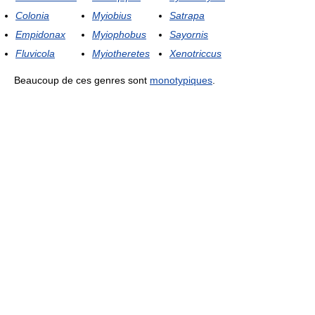
Colonia
Myiobius
Satrapa
Empidonax
Myiophobus
Sayornis
Fluvicola
Myiotheretes
Xenotriccus
Beaucoup de ces genres sont
monotypiques
.