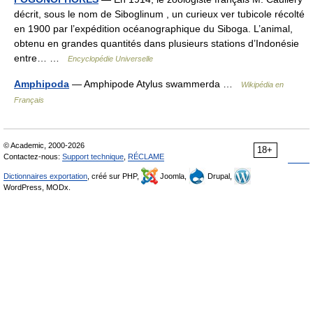
décrit, sous le nom de Siboglinum , un curieux ver tubicole récolté
en 1900 par l’expédition océanographique du Siboga. L’animal,
obtenu en grandes quantités dans plusieurs stations d’Indonésie
entre… …
Encyclopédie Universelle
Amphipoda
— Amphipode Atylus swammerda …
Wikipédia en
Français
© Academic, 2000-2026
18+
Contactez-nous:
Support technique
,
RÉCLAME
Dictionnaires exportation
, créé sur PHP,
Joomla,
Drupal,
WordPress, MODx.