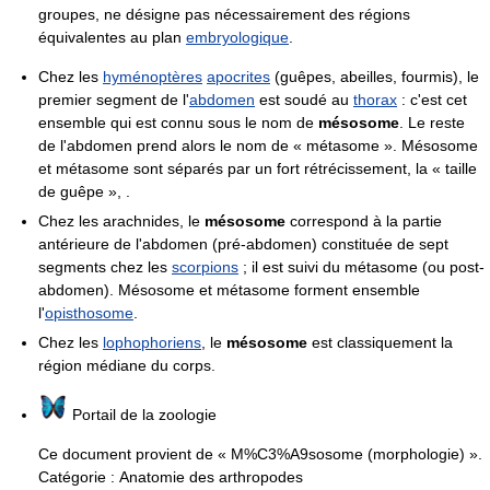
groupes, ne désigne pas nécessairement des régions
équivalentes au plan
embryologique
.
Chez les
hyménoptères
apocrites
(guêpes, abeilles, fourmis), le
premier segment de l'
abdomen
est soudé au
thorax
: c'est cet
ensemble qui est connu sous le nom de
mésosome
. Le reste
de l'abdomen prend alors le nom de « métasome ». Mésosome
et métasome sont séparés par un fort rétrécissement, la « taille
de guêpe », .
Chez les arachnides, le
mésosome
correspond à la partie
antérieure de l'abdomen (pré-abdomen) constituée de sept
segments chez les
scorpions
; il est suivi du métasome (ou post-
abdomen). Mésosome et métasome forment ensemble
l'
opisthosome
.
Chez les
lophophoriens
, le
mésosome
est classiquement la
région médiane du corps.
Portail de la zoologie
Ce document provient de « M%C3%A9sosome (morphologie) ».
Catégorie :
Anatomie des arthropodes