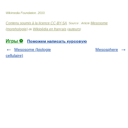
Wikimedia Foundation
.
2010
.
Contenu soumis à la licence CC-BY-SA
Mesosome
. Source : Article
(morphologie)
Wikipédia en français
auteurs
de
(
)
Игры ⚽
Поможем написать курсовую
Mesosome (biologie
Mesosphere
cellulaire)