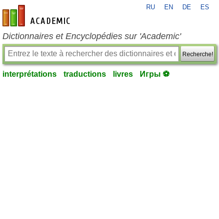
RU
EN
DE
ES
fr-academic.com
Dictionnaires et Encyclopédies sur 'Academic'
Recherche!
interprétations
traductions
livres
Игры ⚽