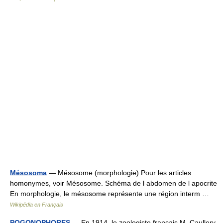
Mésosoma
— Mésosome (morphologie) Pour les articles
homonymes, voir Mésosome. Schéma de l abdomen de l apocrite
En morphologie, le mésosome représente une région interm …
Wikipédia en Français
POGONOPHORES
— En 1914, le zoologiste français M. Caullery