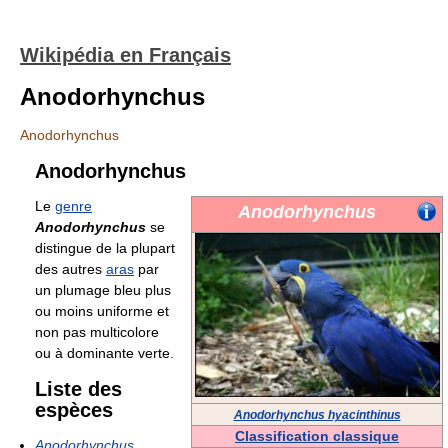
Wikipédia en Français
Anodorhynchus
Anodorhynchus
Anodorhynchus
Le
genre
Anodorhynchus
Anodorhynchus
se
distingue de la plupart
des autres
aras
par
un plumage bleu plus
ou moins uniforme et
non pas multicolore
ou à dominante verte.
Liste des
espèces
Anodorhynchus hyacinthinus
Classification classique
Anodorhynchus