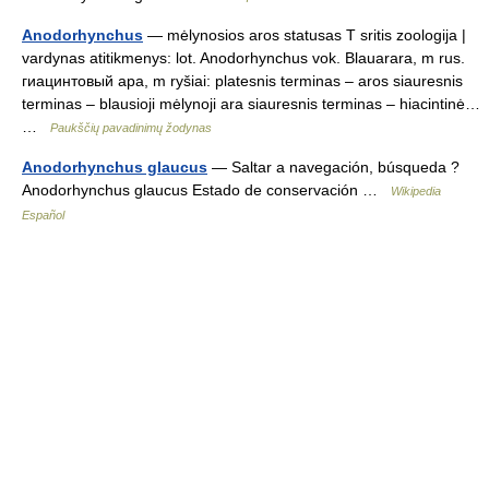
Anodorhynchus
— mėlynosios aros statusas T sritis zoologija |
vardynas atitikmenys: lot. Anodorhynchus vok. Blauarara, m rus.
гиацинтовый ара, m ryšiai: platesnis terminas – aros siauresnis
terminas – blausioji mėlynoji ara siauresnis terminas – hiacintinė…
…
Paukščių pavadinimų žodynas
Anodorhynchus glaucus
— Saltar a navegación, búsqueda ?
Anodorhynchus glaucus Estado de conservación …
Wikipedia
Español