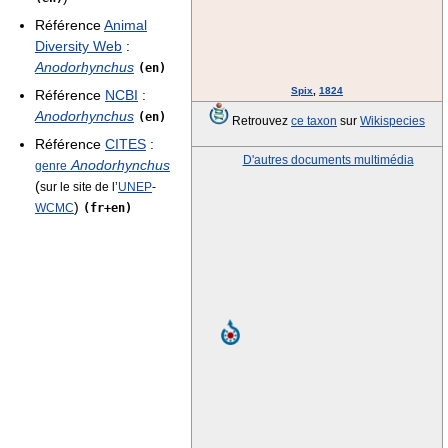
Référence
Animal
Diversity Web
:
Anodorhynchus
(en)
Spix
,
1824
Référence
NCBI
:
Anodorhynchus
(en)
Retrouvez
ce taxon
sur
Wikispecies
Référence
CITES
:
D'autres documents multimédia
Anodorhynchus
genre
(
sur le site de l’
UNEP
-
)
WCMC
(fr+en)