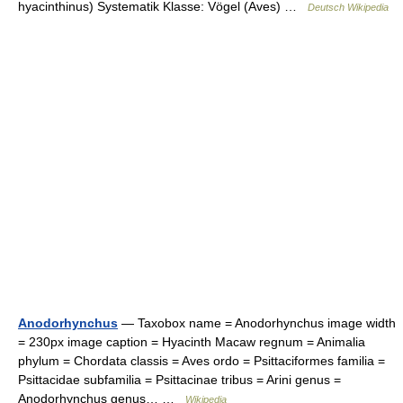
hyacinthinus) Systematik Klasse: Vögel (Aves) …
Deutsch Wikipedia
Anodorhynchus
— Taxobox name = Anodorhynchus image width
= 230px image caption = Hyacinth Macaw regnum = Animalia
phylum = Chordata classis = Aves ordo = Psittaciformes familia =
Psittacidae subfamilia = Psittacinae tribus = Arini genus =
Anodorhynchus genus… …
Wikipedia