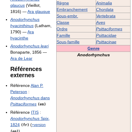
Règne
Animalia
glaucus
(Vieillot,
Embranchement
Chordata
1816) —
Ara glauque
Sous-embr.
Vertebrata
Anodorhynchus
Classe
Aves
hyacinthinus
(Latham,
Ordre
Psittaciformes
1790) —
Ara
Famille
Psittacidae
hyacinthe
Sous-famille
Psittacinae
Anodorhynchus leari
Genre
Bonaparte, 1856 —
Anodorhynchus
Ara de Lear
Références
externes
Référence
Alan P.
Peterson
:
Anodorhynchus
dans
Psittaciformes
(en)
Référence
ITIS
:
Anodorhynchus
Spix,
1824
(
(fr)
+version
)
(en)