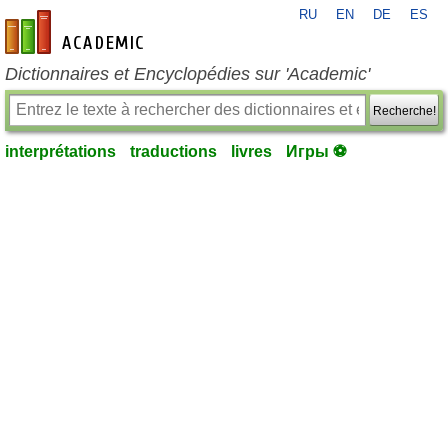
RU
EN
DE
ES
fr-academic.com
Dictionnaires et Encyclopédies sur 'Academic'
Recherche!
interprétations
traductions
livres
Игры ⚽