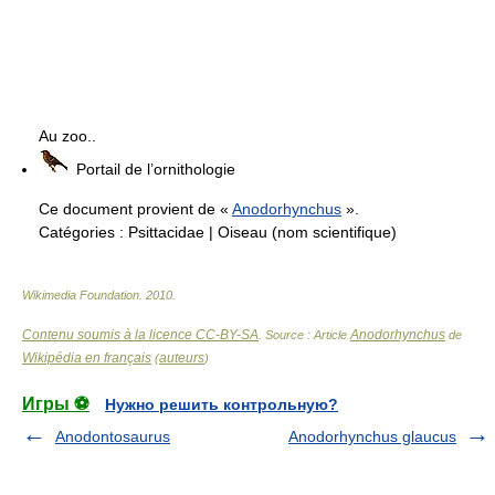
Au zoo..
Portail de l’ornithologie
Ce document provient de «
Anodorhynchus
».
Catégories :
Psittacidae
|
Oiseau (nom scientifique)
Wikimedia Foundation
.
2010
.
Contenu soumis à la licence CC-BY-SA
Anodorhynchus
. Source : Article
de
Wikipédia en français
auteurs
(
)
Игры ⚽
Нужно решить контрольную?
Anodontosaurus
Anodorhynchus glaucus