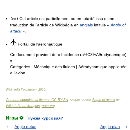
Cet article est partiellement ou en totalité issu d’une
(en)
traduction de l’article de Wikipédia en
anglais
intitulé «
Angle of
attack
».
Portail de l’aéronautique
Ce document provient de « Incidence (a%C3%A9rodynamique)
».
Catégories :
Mécanique des fluides
|
Aérodynamique appliquée
à l'avion
Wikimedia Foundation
.
2010
.
Contenu soumis à la licence CC-BY-SA
Angle of attack
. Source : Article
de
Wikipédia en français
auteurs
(
)
Игры ⚽
Нужна курсовая?
Angle obtus
Angle plan