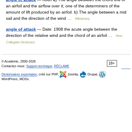
an airfoil and the airflow over it; one of the determiners of the
amount of lift produced by an airfoil. b) The angle between a mid
sail and the direction of the wind …
Wiktionary
angle of attack
— Date: 1908 the acute angle between the
direction of the relative wind and the chord of an airfoil …
New
Collegiate Dictionary
© Academic, 2000-2026
18+
Contactez-nous:
Support technique
,
RÉCLAME
Dictionnaires exportation
, créé sur PHP,
Joomla,
Drupal,
WordPress, MODx.