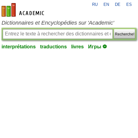
RU
EN
DE
ES
fr-academic.com
Dictionnaires et Encyclopédies sur 'Academic'
Recherche!
interprétations
traductions
livres
Игры ⚽