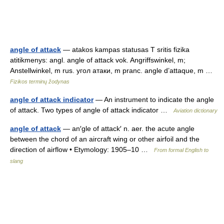
angle of attack
— atakos kampas statusas T sritis fizika
atitikmenys: angl. angle of attack vok. Angriffswinkel, m;
Anstellwinkel, m rus. угол атаки, m pranc. angle d’attaque, m …
Fizikos terminų žodynas
angle of attack indicator
— An instrument to indicate the angle
of attack. Two types of angle of attack indicator …
Aviation dictionary
angle of attack
— an′gle of attack′ n. aer. the acute angle
between the chord of an aircraft wing or other airfoil and the
direction of airflow • Etymology: 1905–10 …
From formal English to
slang