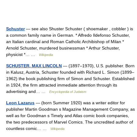
Schuster
— see also Shuster Schuster ( shoemaker , cobbler ) is
a common family name in German. * Alfredo Ildefonso Schuster,
an Italian cardinal and Roman Catholic Archibishop of Milan *
Arnold Schuster, murdered businessman * Arthur Schuster,
physicist *… …
Wikipedia
SCHUSTER, MAX LINCOLN
— (1897–1970), U.S. publisher. Born
in Kalusz, Austria, Schuster founded with Richard L. Simon (1899–
1962) the book publishing firm of Simon and Schuster. Established
in 1924, the firm attracted immediate attention through its
advertising and… …
Encyclopedia of Judaism
Leon Lazarus
— (born Summer 1920) was a writer editor for
publisher Martin Goodman s Magazine Management Company, as
well as for Goodman s Timely and Atlas comic book companies,
the two predecessors of Marvel Comics. The uncredited author of
countless comic… …
Wikipedia