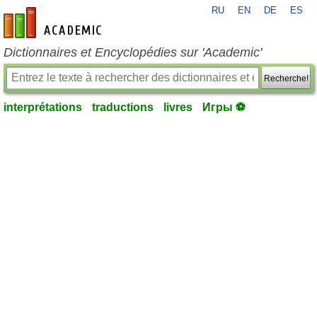
RU
EN
DE
ES
fr-academic.com
Dictionnaires et Encyclopédies sur 'Academic'
Recherche!
interprétations
traductions
livres
Игры ⚽