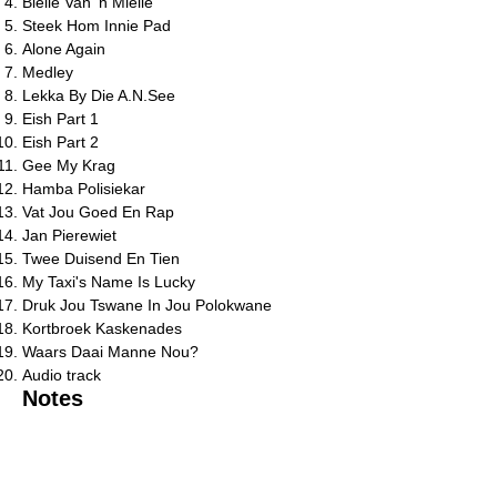
Bielie Van 'n Mielie
Steek Hom Innie Pad
Alone Again
Medley
Lekka By Die A.N.See
Eish Part 1
Eish Part 2
Gee My Krag
Hamba Polisiekar
Vat Jou Goed En Rap
Jan Pierewiet
Twee Duisend En Tien
My Taxi's Name Is Lucky
Druk Jou Tswane In Jou Polokwane
Kortbroek Kaskenades
Waars Daai Manne Nou?
Audio track
Notes