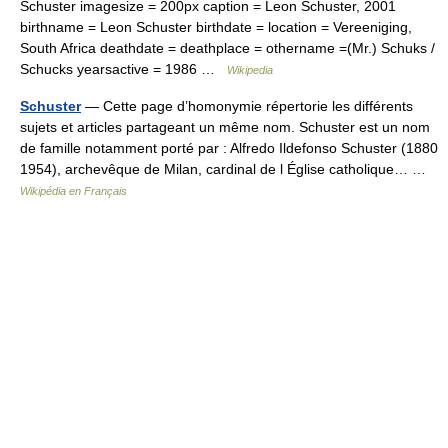
Schuster imagesize = 200px caption = Leon Schuster, 2001
birthname = Leon Schuster birthdate = location = Vereeniging,
South Africa deathdate = deathplace = othername =(Mr.) Schuks /
Schucks yearsactive = 1986 …
Wikipedia
Schuster
— Cette page d’homonymie répertorie les différents
sujets et articles partageant un même nom. Schuster est un nom
de famille notamment porté par : Alfredo Ildefonso Schuster (1880
1954), archevêque de Milan, cardinal de l Église catholique… …
Wikipédia en Français