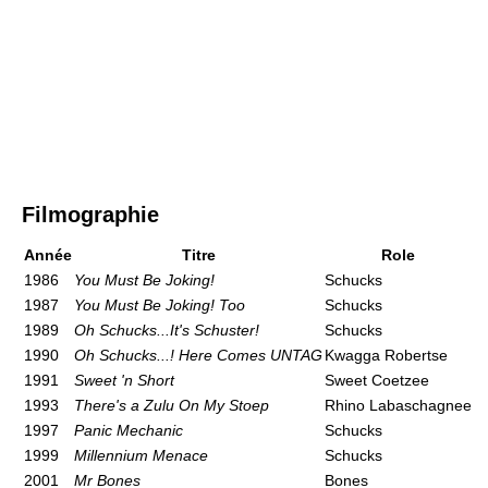
Filmographie
Année
Titre
Role
1986
You Must Be Joking!
Schucks
1987
You Must Be Joking! Too
Schucks
1989
Oh Schucks...It's Schuster!
Schucks
1990
Oh Schucks...! Here Comes UNTAG
Kwagga Robertse
1991
Sweet 'n Short
Sweet Coetzee
1993
There's a Zulu On My Stoep
Rhino Labaschagnee
1997
Panic Mechanic
Schucks
1999
Millennium Menace
Schucks
2001
Mr Bones
Bones