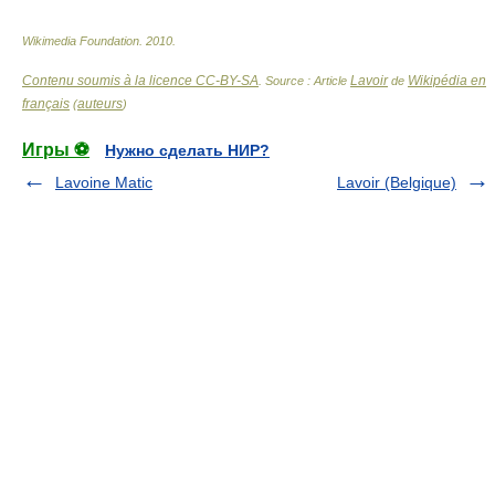
Wikimedia Foundation
.
2010
.
Contenu soumis à la licence CC-BY-SA
Lavoir
Wikipédia en
. Source : Article
de
français
auteurs
(
)
Игры ⚽
Нужно сделать НИР?
Lavoine Matic
Lavoir (Belgique)