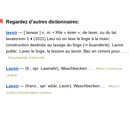
Regardez d'autres dictionnaires:
lavoir
— [ lavwar ] n. m. • XIIe « évier »; de laver, ou du lat.
lavatorium 1 ♦ (1611) Lieu où on lave le linge à la main;
construction destinée au lavage du linge (⇒ buanderie). Lavoir
public. Laver le linge, la lessive au lavoir. Bac en ciment pour… …
Encyclopédie Universelle
Lavoir
— (fr., spr. Lawoahr), Waschbecken …
Pierer's Universal-
Lexikon
Lavoir
— (franz., spr. wŭār, Lavōr), Waschbecken …
Meyers
Großes Konversations-Lexikon