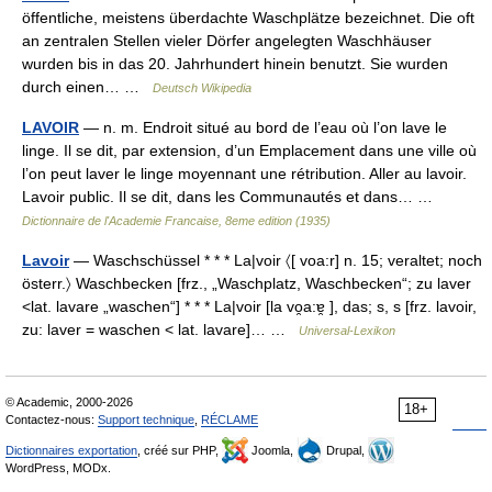
öffentliche, meistens überdachte Waschplätze bezeichnet. Die oft
an zentralen Stellen vieler Dörfer angelegten Waschhäuser
wurden bis in das 20. Jahrhundert hinein benutzt. Sie wurden
durch einen… …
Deutsch Wikipedia
LAVOIR
— n. m. Endroit situé au bord de l’eau où l’on lave le
linge. Il se dit, par extension, d’un Emplacement dans une ville où
l’on peut laver le linge moyennant une rétribution. Aller au lavoir.
Lavoir public. Il se dit, dans les Communautés et dans… …
Dictionnaire de l'Academie Francaise, 8eme edition (1935)
Lavoir
— Waschschüssel * * * La|voir 〈[ voa:r] n. 15; veraltet; noch
österr.〉 Waschbecken [frz., „Waschplatz, Waschbecken“; zu laver
<lat. lavare „waschen“] * * * La|voir [la vo̯a:ɐ̯ ], das; s, s [frz. lavoir,
zu: laver = waschen < lat. lavare]… …
Universal-Lexikon
© Academic, 2000-2026
18+
Contactez-nous:
Support technique
,
RÉCLAME
Dictionnaires exportation
, créé sur PHP,
Joomla,
Drupal,
WordPress, MODx.