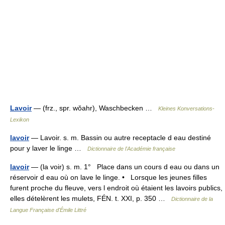
Lavoir
— (frz., spr. wŏahr), Waschbecken …
Kleines Konversations-
Lexikon
lavoir
— Lavoir. s. m. Bassin ou autre receptacle d eau destiné
pour y laver le linge …
Dictionnaire de l'Académie française
lavoir
— (la voir) s. m. 1° Place dans un cours d eau ou dans un
réservoir d eau où on lave le linge. • Lorsque les jeunes filles
furent proche du fleuve, vers l endroit où étaient les lavoirs publics,
elles dételèrent les mulets, FÉN. t. XXI, p. 350 …
Dictionnaire de la
Langue Française d'Émile Littré