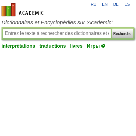
RU
EN
DE
ES
fr-academic.com
Dictionnaires et Encyclopédies sur 'Academic'
Recherche!
interprétations
traductions
livres
Игры ⚽