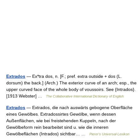
Extrados
— Ex*tra dos, n. [F.; pref. extra outside + dos (L.
dorsum) the back.] (Arch.) The exterior curve of an arch; esp., the
upper curved face of the whole body of voussoirs. See {Intrados}.
[1913 Webster] …
The Collaborative International Dictionary of English
Extrados
— Extrados, die nach auswärts gebogene Oberfläche
eines Gewölbes. Extradossirtes Gewölbe, wenn dessen
Außenflächen, wie bei freistehenden Kuppeln, nach der
Gewölbeform rein bearbeitet sind u. wie die inneren
Gewölbeflächen (Intrados) sichtbar… …
Pierer's Universal-Lexikon