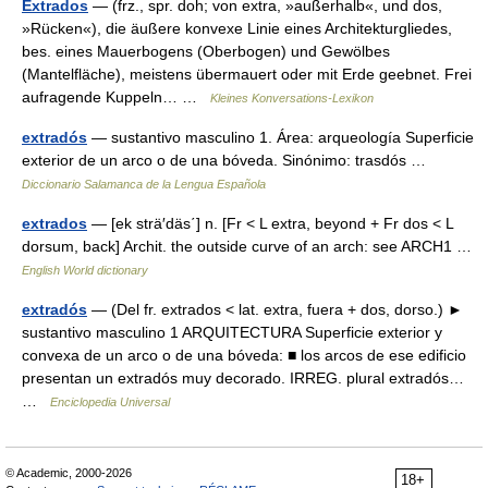
Extrados
— (frz., spr. doh; von extra, »außerhalb«, und dos,
»Rücken«), die äußere konvexe Linie eines Architekturgliedes,
bes. eines Mauerbogens (Oberbogen) und Gewölbes
(Mantelfläche), meistens übermauert oder mit Erde geebnet. Frei
aufragende Kuppeln… …
Kleines Konversations-Lexikon
extradós
— sustantivo masculino 1. Área: arqueología Superficie
exterior de un arco o de una bóveda. Sinónimo: trasdós …
Diccionario Salamanca de la Lengua Española
extrados
— [ek strä′däs΄] n. [Fr < L extra, beyond + Fr dos < L
dorsum, back] Archit. the outside curve of an arch: see ARCH1 …
English World dictionary
extradós
— (Del fr. extrados < lat. extra, fuera + dos, dorso.) ►
sustantivo masculino 1 ARQUITECTURA Superficie exterior y
convexa de un arco o de una bóveda: ■ los arcos de ese edificio
presentan un extradós muy decorado. IRREG. plural extradós…
…
Enciclopedia Universal
© Academic, 2000-2026
18+