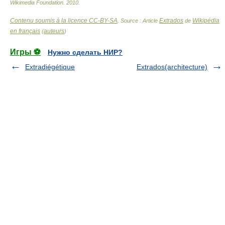
Wikimedia Foundation
.
2010
.
Contenu soumis à la licence CC-BY-SA
Extrados
Wikipédia
. Source : Article
de
en français
auteurs
(
)
Игры ⚽
Нужно сделать НИР?
Extradiégétique
Extrados(architecture)