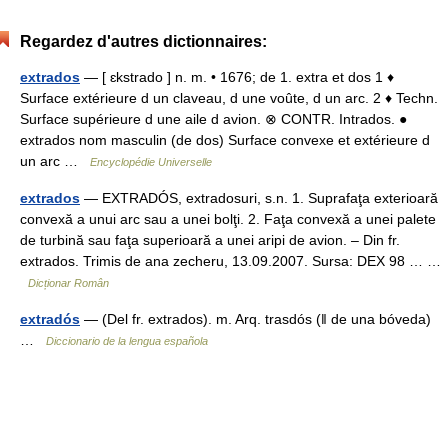
Regardez d'autres dictionnaires:
extrados
— [ ɛkstrado ] n. m. • 1676; de 1. extra et dos 1 ♦
Surface extérieure d un claveau, d une voûte, d un arc. 2 ♦ Techn.
Surface supérieure d une aile d avion. ⊗ CONTR. Intrados. ●
extrados nom masculin (de dos) Surface convexe et extérieure d
un arc …
Encyclopédie Universelle
extrados
— EXTRADÓS, extradosuri, s.n. 1. Suprafaţa exterioară
convexă a unui arc sau a unei bolţi. 2. Faţa convexă a unei palete
de turbină sau faţa superioară a unei aripi de avion. – Din fr.
extrados. Trimis de ana zecheru, 13.09.2007. Sursa: DEX 98 … …
Dicționar Român
extradós
— (Del fr. extrados). m. Arq. trasdós (ǁ de una bóveda)
…
Diccionario de la lengua española