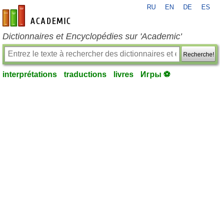
RU
EN
DE
ES
fr-academic.com
Dictionnaires et Encyclopédies sur 'Academic'
Recherche!
interprétations
traductions
livres
Игры ⚽