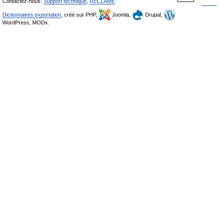
Contactez-nous:
Support technique
,
RÉCLAME
Dictionnaires exportation
, créé sur PHP,
Joomla,
Drupal,
WordPress, MODx.