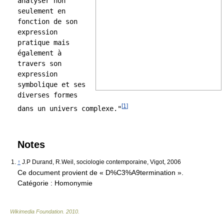
analyser non
seulement en
fonction de son
expression
pratique mais
également à
travers son
expression
symbolique et ses
diverses formes
[
1
]
dans un univers complexe."
Notes
↑
J.P Durand, R.Weil, sociologie contemporaine, Vigot, 2006
Ce document provient de « D%C3%A9termination ».
Catégorie :
Homonymie
Wikimedia Foundation
.
2010
.