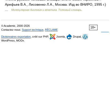
Арефьев В.А., Лисовенко Л.А., Москва: Изд во ВНИРО, 1995 г.)
…
Молекулярная биология и генетика. Толковый словарь.
© Academic, 2000-2026
18+
Contactez-nous:
Support technique
,
RÉCLAME
Dictionnaires exportation
, créé sur PHP,
Joomla,
Drupal,
WordPress, MODx.