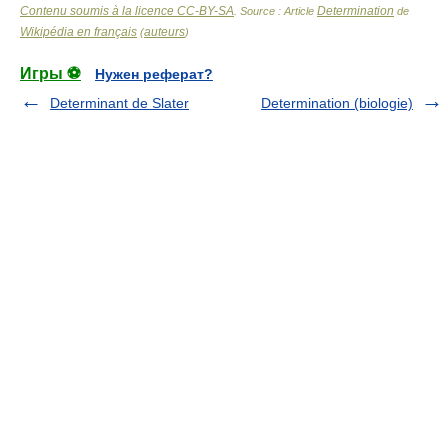
Contenu soumis à la licence CC-BY-SA
Determination
. Source : Article
de
Wikipédia en français
auteurs
(
)
Игры ⚽
Нужен реферат?
Determinant de Slater
Determination (biologie)