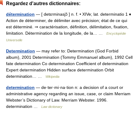
Regardez d'autres dictionnaires:
détermination
— [ detɛrminasjɔ̃ ] n. f. • XIVe; lat. determinatio 1 ♦
Action de déterminer, de délimiter avec précision; état de ce qui
est déterminé. ⇒ caractérisation, définition, délimitation, fixation,
limitation. Détermination de la longitude, de la… …
Encyclopédie
Universelle
Determination
— may refer to: Determination (God Forbid
album), 2001 Determination (Tommy Emmanuel album), 1992 Cell
fate determination Co determination Coefficient of determination
Expert determination Hidden surface determination Orbit
determination… …
Wikipedia
determination
— de·ter·mi·na·tion n: a decision of a court or
administrative agency regarding an issue, case, or claim Merriam
Webster’s Dictionary of Law. Merriam Webster. 1996.
determination …
Law dictionary