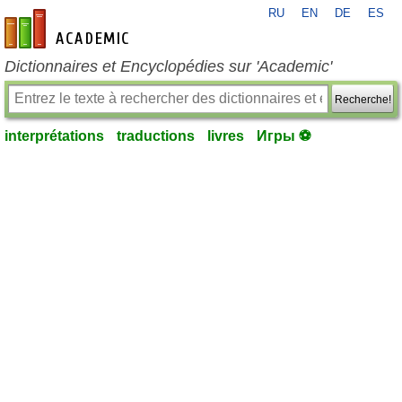
RU
EN
DE
ES
fr-academic.com
Dictionnaires et Encyclopédies sur 'Academic'
Recherche!
interprétations
traductions
livres
Игры ⚽