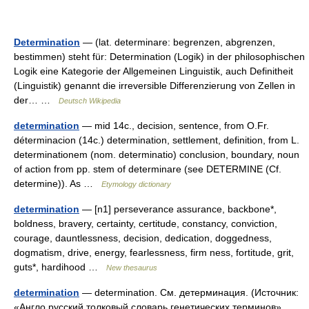
Determination
— (lat. determinare: begrenzen, abgrenzen,
bestimmen) steht für: Determination (Logik) in der philosophischen
Logik eine Kategorie der Allgemeinen Linguistik, auch Definitheit
(Linguistik) genannt die irreversible Differenzierung von Zellen in
der… …
Deutsch Wikipedia
determination
— mid 14c., decision, sentence, from O.Fr.
déterminacion (14c.) determination, settlement, definition, from L.
determinationem (nom. determinatio) conclusion, boundary, noun
of action from pp. stem of determinare (see DETERMINE (Cf.
determine)). As …
Etymology dictionary
determination
— [n1] perseverance assurance, backbone*,
boldness, bravery, certainty, certitude, constancy, conviction,
courage, dauntlessness, decision, dedication, doggedness,
dogmatism, drive, energy, fearlessness, firm ness, fortitude, grit,
guts*, hardihood …
New thesaurus
determination
— determination. См. детерминация. (Источник:
«Англо русский толковый словарь генетических терминов».