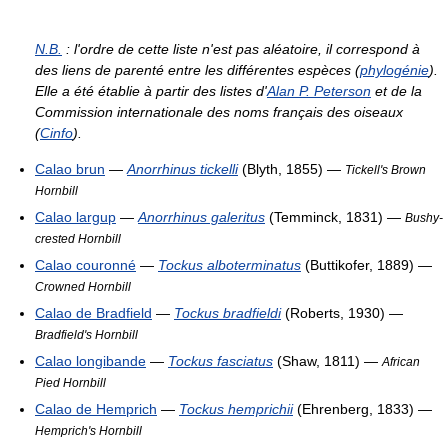
N.B.
: l'ordre de cette liste n'est pas aléatoire, il correspond à
des liens de parenté entre les différentes espèces (
phylogénie
).
Elle a été établie à partir des listes d'
Alan P. Peterson
et de la
Commission internationale des noms français des oiseaux
(
Cinfo
).
Calao brun
—
Anorrhinus tickelli
(Blyth, 1855) —
Tickell's Brown
Hornbill
Calao largup
—
Anorrhinus galeritus
(Temminck, 1831) —
Bushy-
crested Hornbill
Calao couronné
—
Tockus alboterminatus
(Buttikofer, 1889) —
Crowned Hornbill
Calao de Bradfield
—
Tockus bradfieldi
(Roberts, 1930) —
Bradfield's Hornbill
Calao longibande
—
Tockus fasciatus
(Shaw, 1811) —
African
Pied Hornbill
Calao de Hemprich
—
Tockus hemprichii
(Ehrenberg, 1833) —
Hemprich's Hornbill