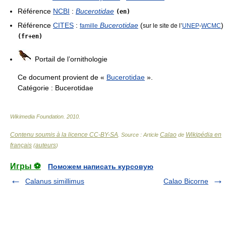
Référence
NCBI
:
Bucerotidae
(en)
Référence
CITES
:
Bucerotidae
(
)
famille
sur le site de l’
UNEP
-
WCMC
(fr+en)
Portail de l’ornithologie
Ce document provient de «
Bucerotidae
».
Catégorie :
Bucerotidae
Wikimedia Foundation
.
2010
.
Contenu soumis à la licence CC-BY-SA
Calao
Wikipédia en
. Source : Article
de
français
auteurs
(
)
Игры ⚽
Поможем написать курсовую
Calanus simillimus
Calao Bicorne