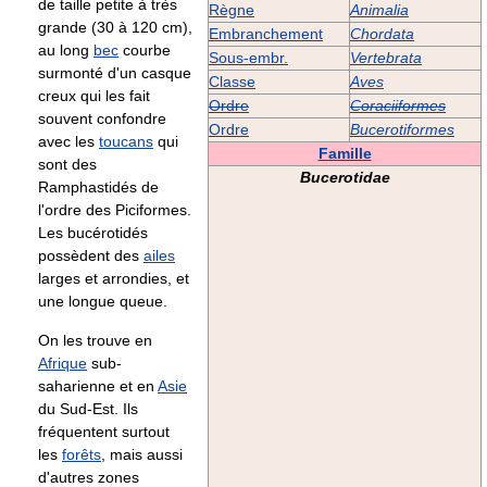
de taille petite à très
Règne
Animalia
grande (30 à 120 cm),
Embranchement
Chordata
au long
bec
courbe
Sous-embr.
Vertebrata
surmonté d'un casque
Classe
Aves
creux qui les fait
Ordre
Coraciiformes
souvent confondre
Ordre
Bucerotiformes
avec les
toucans
qui
Famille
sont des
Bucerotidae
Ramphastidés de
l'ordre des Piciformes.
Les bucérotidés
possèdent des
ailes
larges et arrondies, et
une longue queue.
On les trouve en
Afrique
sub-
saharienne et en
Asie
du Sud-Est. Ils
fréquentent surtout
les
forêts
, mais aussi
d'autres zones