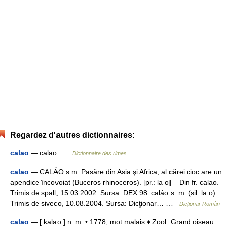
Regardez d'autres dictionnaires:
calao
— calao …
Dictionnaire des rimes
calao
— CALÁO s.m. Pasăre din Asia şi Africa, al cărei cioc are un
apendice încovoiat (Buceros rhinoceros). [pr.: la o] – Din fr. calao.
Trimis de spall, 15.03.2002. Sursa: DEX 98 caláo s. m. (sil. la o)
Trimis de siveco, 10.08.2004. Sursa: Dicţionar… …
Dicționar Român
calao
— [ kalao ] n. m. • 1778; mot malais ♦ Zool. Grand oiseau