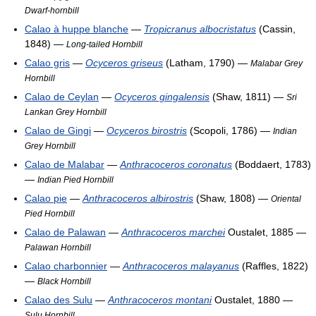
Dwarf-hornbill
Calao à huppe blanche
—
Tropicranus albocristatus
(Cassin,
1848) —
Long-tailed Hornbill
Calao gris
—
Ocyceros griseus
(Latham, 1790) —
Malabar Grey
Hornbill
Calao de Ceylan
—
Ocyceros gingalensis
(Shaw, 1811) —
Sri
Lankan Grey Hornbill
Calao de Gingi
—
Ocyceros birostris
(Scopoli, 1786) —
Indian
Grey Hornbill
Calao de Malabar
—
Anthracoceros coronatus
(Boddaert, 1783)
—
Indian Pied Hornbill
Calao pie
—
Anthracoceros albirostris
(Shaw, 1808) —
Oriental
Pied Hornbill
Calao de Palawan
—
Anthracoceros marchei
Oustalet, 1885 —
Palawan Hornbill
Calao charbonnier
—
Anthracoceros malayanus
(Raffles, 1822)
—
Black Hornbill
Calao des Sulu
—
Anthracoceros montani
Oustalet, 1880 —
Sulu Hornbill