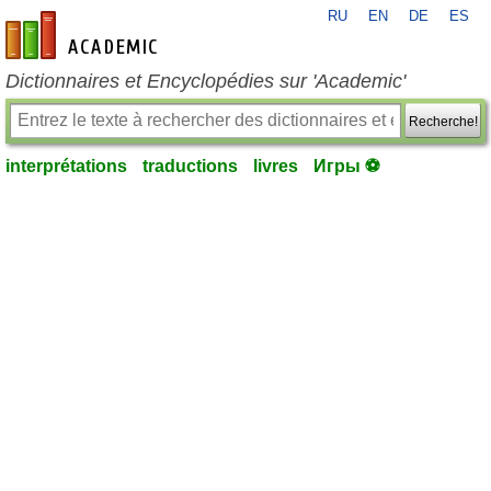
RU
EN
DE
ES
fr-academic.com
Dictionnaires et Encyclopédies sur 'Academic'
Recherche!
interprétations
traductions
livres
Игры ⚽