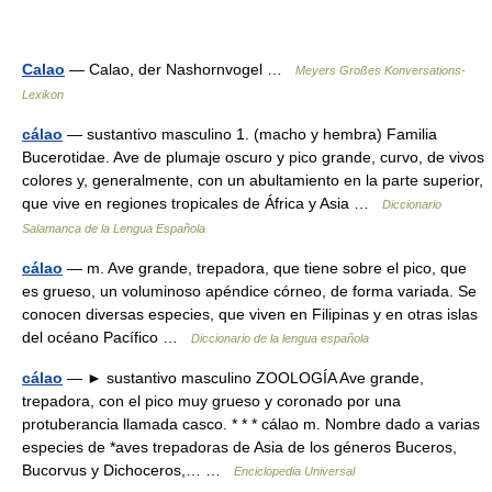
Calao
— Calao, der Nashornvogel …
Meyers Großes Konversations-
Lexikon
cálao
— sustantivo masculino 1. (macho y hembra) Familia
Bucerotidae. Ave de plumaje oscuro y pico grande, curvo, de vivos
colores y, generalmente, con un abultamiento en la parte superior,
que vive en regiones tropicales de África y Asia …
Diccionario
Salamanca de la Lengua Española
cálao
— m. Ave grande, trepadora, que tiene sobre el pico, que
es grueso, un voluminoso apéndice córneo, de forma variada. Se
conocen diversas especies, que viven en Filipinas y en otras islas
del océano Pacífico …
Diccionario de la lengua española
cálao
— ► sustantivo masculino ZOOLOGÍA Ave grande,
trepadora, con el pico muy grueso y coronado por una
protuberancia llamada casco. * * * cálao m. Nombre dado a varias
especies de *aves trepadoras de Asia de los géneros Buceros,
Bucorvus y Dichoceros,… …
Enciclopedia Universal