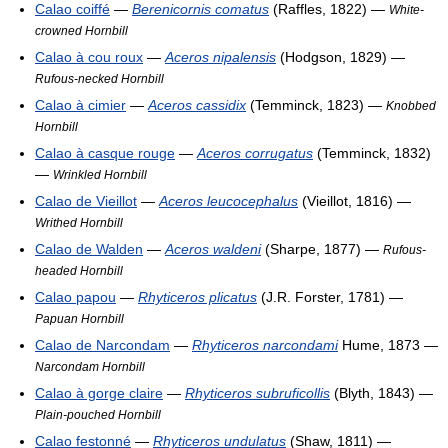
Calao coiffé
—
Berenicornis comatus
(Raffles, 1822) —
White-
crowned Hornbill
Calao à cou roux
—
Aceros nipalensis
(Hodgson, 1829) —
Rufous-necked Hornbill
Calao à cimier
—
Aceros cassidix
(Temminck, 1823) —
Knobbed
Hornbill
Calao à casque rouge
—
Aceros corrugatus
(Temminck, 1832)
—
Wrinkled Hornbill
Calao de Vieillot
—
Aceros leucocephalus
(Vieillot, 1816) —
Writhed Hornbill
Calao de Walden
—
Aceros waldeni
(Sharpe, 1877) —
Rufous-
headed Hornbill
Calao papou
—
Rhyticeros plicatus
(J.R. Forster, 1781) —
Papuan Hornbill
Calao de Narcondam
—
Rhyticeros narcondami
Hume, 1873 —
Narcondam Hornbill
Calao à gorge claire
—
Rhyticeros subruficollis
(Blyth, 1843) —
Plain-pouched Hornbill
Calao festonné
—
Rhyticeros undulatus
(Shaw, 1811) —