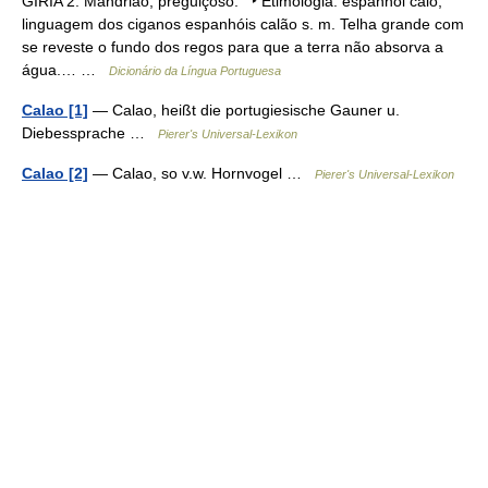
GÍRIA 2. Mandrião, preguiçoso. ‣ Etimologia: espanhol caló,
linguagem dos ciganos espanhóis calão s. m. Telha grande com
se reveste o fundo dos regos para que a terra não absorva a
água.… …
Dicionário da Língua Portuguesa
Calao [1]
— Calao, heißt die portugiesische Gauner u.
Diebessprache …
Pierer's Universal-Lexikon
Calao [2]
— Calao, so v.w. Hornvogel …
Pierer's Universal-Lexikon