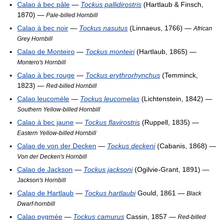
Calao à bec pâle
—
Tockus pallidirostris
(Hartlaub & Finsch,
1870) —
Pale-billed Hornbill
Calao à bec noir
—
Tockus nasutus
(Linnaeus, 1766) —
African
Grey Hornbill
Calao de Monteiro
—
Tockus monteiri
(Hartlaub, 1865) —
Montero's Hornbill
Calao à bec rouge
—
Tockus erythrorhynchus
(Temminck,
1823) —
Red-billed Hornbill
Calao leucomèle
—
Tockus leucomelas
(Lichtenstein, 1842) —
Southern Yellow-billed Hornbill
Calao à bec jaune
—
Tockus flavirostris
(Ruppell, 1835) —
Eastern Yellow-billed Hornbill
Calao de von der Decken
—
Tockus deckeni
(Cabanis, 1868) —
Von der Decken's Hornbill
Calao de Jackson
—
Tockus jacksoni
(Ogilvie-Grant, 1891) —
Jackson's Hornbill
Calao de Hartlaub
—
Tockus hartlaubi
Gould, 1861 —
Black
Dwarf-hornbill
Calao pygmée
—
Tockus camurus
Cassin, 1857 —
Red-billed