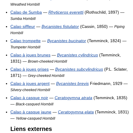
Wreathed Hornbill
Calao de Sumba
—
Rhyticeros everetti
(Rothschild, 1897) —
Sumba Hornbill
Calao siffleur
—
Bycanistes fistulator
(Cassin, 1850) —
Piping
Hornbill
Calao trompette
—
Bycanistes bucinator
(Temminck, 1824) —
Trumpeter Hornbill
Calao à joues brunes
—
Bycanistes cylindricus
(Temminck,
1831) —
Brown-cheeked Hornbill
Calao à joues grises
—
Bycanistes subcylindricus
(P.L. Sclater,
1871) —
Grey-cheeked Hornbill
Calao à joues argent
—
Bycanistes brevis
Friedmann, 1929 —
Silvery-cheeked Hornbill
Calao à casque noir
—
Ceratogymna atrata
(Temminck, 1835)
—
Black-casqued Hornbill
Calao à casque jaune
—
Ceratogymna elata
(Temminck, 1831)
—
Yellow-casqued Hornbill
Liens externes