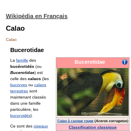
Wikipédia en Français
Calao
Calao
Bucerotidae
La
famille
des
Bucerotidae
bucérotidés
(ou
Bucerotidae
) est
celle des
calaos
(les
bucorves
ou
calaos
terrestres
sont
maintenant classés
dans une famille
particulière, les
bucorvidés
).
Calao à casque rouge
(
Aceros corrugatus
)
Ce sont des
oiseaux
Classification classique