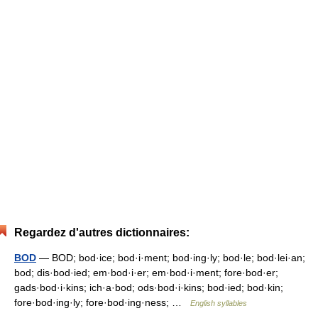
Regardez d'autres dictionnaires:
BOD
— BOD; bod·ice; bod·i·ment; bod·ing·ly; bod·le; bod·lei·an;
bod; dis·bod·ied; em·bod·i·er; em·bod·i·ment; fore·bod·er;
gads·bod·i·kins; ich·a·bod; ods·bod·i·kins; bod·ied; bod·kin;
fore·bod·ing·ly; fore·bod·ing·ness; …
English syllables