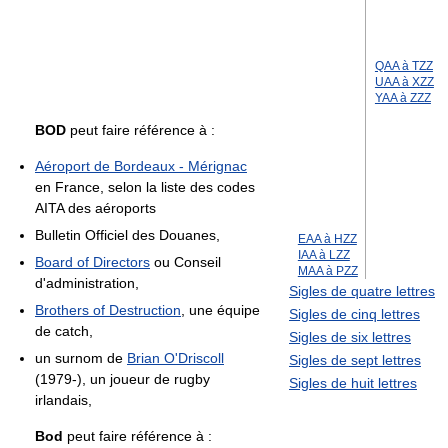
QAA à TZZ
UAA à XZZ
YAA à ZZZ
BOD
peut faire référence à :
Aéroport de Bordeaux - Mérignac
en France, selon la liste des codes
AITA des aéroports
Bulletin Officiel des Douanes,
EAA à HZZ
IAA à LZZ
Board of Directors
ou Conseil
MAA à PZZ
d'administration,
Sigles de quatre lettres
Brothers of Destruction
, une équipe
Sigles de cinq lettres
de catch,
Sigles de six lettres
un surnom de
Brian O'Driscoll
Sigles de sept lettres
(1979-), un joueur de rugby
Sigles de huit lettres
irlandais,
Bod
peut faire référence à :