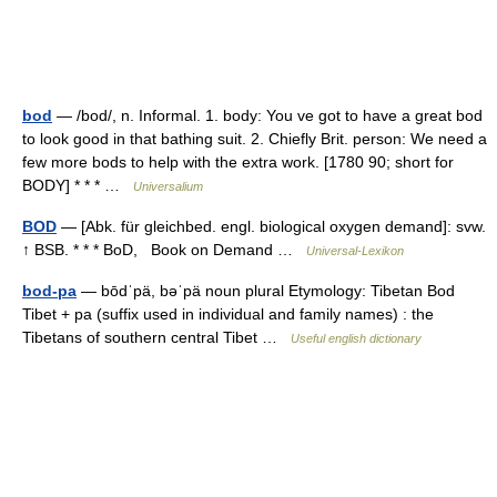
bod
— /bod/, n. Informal. 1. body: You ve got to have a great bod
to look good in that bathing suit. 2. Chiefly Brit. person: We need a
few more bods to help with the extra work. [1780 90; short for
BODY] * * * …
Universalium
BOD
— [Abk. für gleichbed. engl. biological oxygen demand]: svw.
↑ BSB. * * * BoD, Book on Demand …
Universal-Lexikon
bod-pa
— bōdˈpä, bəˈpä noun plural Etymology: Tibetan Bod
Tibet + pa (suffix used in individual and family names) : the
Tibetans of southern central Tibet …
Useful english dictionary