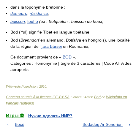
dans la toponymie bretonne :
demeure
,
résidence
,
buisson
,
touffe
(ex : Botquélen : buisson de houx)
Bod (Yul) signifie Tibet en langue tibétaine,
Bod (
Brenndorf
en allemand,
Botfalva
en hongrois), une localité
de la région de
Ţara Bârsei
en Roumanie,
Ce document provient de «
BOD
».
Catégories :
Homonymie
|
Sigle de 3 caractères
|
Code AITA des
aéroports
Wikimedia Foundation
.
2010
.
Contenu soumis à la licence CC-BY-SA
Bod
Wikipédia en
. Source : Article
de
français
auteurs
(
)
Игры ⚽
Нужно сделать НИР?
Bocé
Bodadeg Ar Sonerion