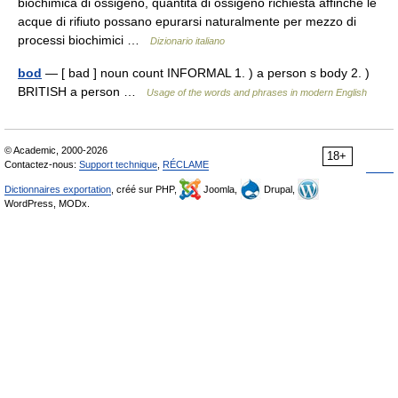
biochimica di ossigeno, quantità di ossigeno richiesta affinché le
acque di rifiuto possano epurarsi naturalmente per mezzo di
processi biochimici …
Dizionario italiano
bod
— [ bad ] noun count INFORMAL 1. ) a person s body 2. )
BRITISH a person …
Usage of the words and phrases in modern English
© Academic, 2000-2026
18+
Contactez-nous:
Support technique
,
RÉCLAME
Dictionnaires exportation
, créé sur PHP,
Joomla,
Drupal,
WordPress, MODx.