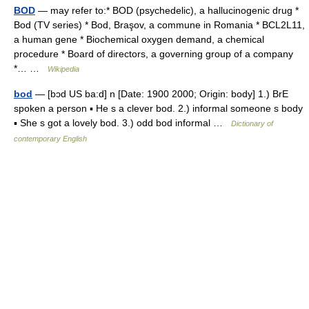
BOD
— may refer to:* BOD (psychedelic), a hallucinogenic drug *
Bod (TV series) * Bod, Braşov, a commune in Romania * BCL2L11,
a human gene * Biochemical oxygen demand, a chemical
procedure * Board of directors, a governing group of a company
*… …
Wikipedia
bod
— [bɔd US ba:d] n [Date: 1900 2000; Origin: body] 1.) BrE
spoken a person ▪ He s a clever bod. 2.) informal someone s body
▪ She s got a lovely bod. 3.) odd bod informal …
Dictionary of
contemporary English