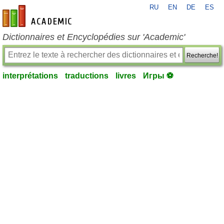
RU
EN
DE
ES
fr-academic.com
Dictionnaires et Encyclopédies sur 'Academic'
Recherche!
interprétations
traductions
livres
Игры ⚽