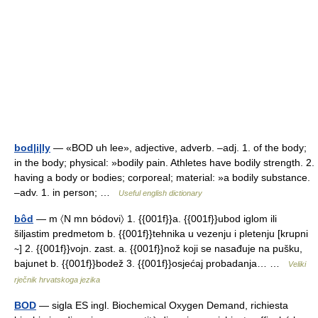
bod|i|ly
— «BOD uh lee», adjective, adverb. –adj. 1. of the body;
in the body; physical: »bodily pain. Athletes have bodily strength. 2.
having a body or bodies; corporeal; material: »a bodily substance.
–adv. 1. in person; …
Useful english dictionary
bôd
— m 〈N mn bódovi〉 1. {{001f}}a. {{001f}}ubod iglom ili
šiljastim predmetom b. {{001f}}tehnika u vezenju i pletenju [krupni
∼] 2. {{001f}}vojn. zast. a. {{001f}}nož koji se nasađuje na pušku,
bajunet b. {{001f}}bodež 3. {{001f}}osjećaj probadanja… …
Veliki
rječnik hrvatskoga jezika
BOD
— sigla ES ingl. Biochemical Oxygen Demand, richiesta