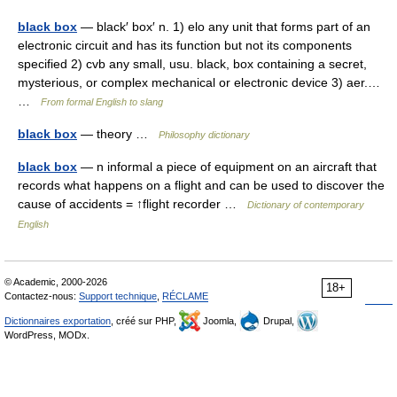
black box
— black′ box′ n. 1) elo any unit that forms part of an
electronic circuit and has its function but not its components
specified 2) cvb any small, usu. black, box containing a secret,
mysterious, or complex mechanical or electronic device 3) aer.…
…
From formal English to slang
black box
— theory …
Philosophy dictionary
black box
— n informal a piece of equipment on an aircraft that
records what happens on a flight and can be used to discover the
cause of accidents = ↑flight recorder …
Dictionary of contemporary
English
© Academic, 2000-2026
18+
Contactez-nous:
Support technique
,
RÉCLAME
Dictionnaires exportation
, créé sur PHP,
Joomla,
Drupal,
WordPress, MODx.