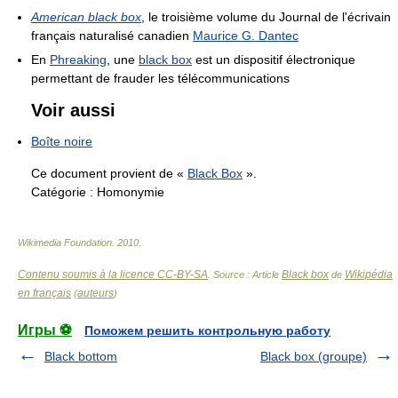
American black box
, le troisième volume du Journal de l'écrivain
français naturalisé canadien
Maurice G. Dantec
En
Phreaking
, une
black box
est un dispositif électronique
permettant de frauder les télécommunications
Voir aussi
Boîte noire
Ce document provient de «
Black Box
».
Catégorie :
Homonymie
Wikimedia Foundation
.
2010
.
Contenu soumis à la licence CC-BY-SA
Black box
Wikipédia
. Source : Article
de
en français
auteurs
(
)
Игры ⚽
Поможем решить контрольную работу
Black bottom
Black box (groupe)