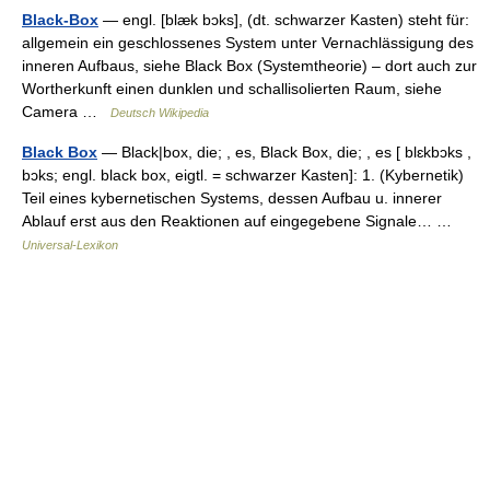
Black-Box
— engl. [blæk bɔks], (dt. schwarzer Kasten) steht für:
allgemein ein geschlossenes System unter Vernachlässigung des
inneren Aufbaus, siehe Black Box (Systemtheorie) – dort auch zur
Wortherkunft einen dunklen und schallisolierten Raum, siehe
Camera …
Deutsch Wikipedia
Black Box
— Black|box, die; , es, Black Box, die; , es [ blɛkbɔks ,
bɔks; engl. black box, eigtl. = schwarzer Kasten]: 1. (Kybernetik)
Teil eines kybernetischen Systems, dessen Aufbau u. innerer
Ablauf erst aus den Reaktionen auf eingegebene Signale… …
Universal-Lexikon