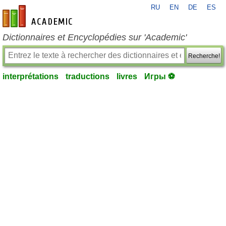
RU
EN
DE
ES
fr-academic.com
Dictionnaires et Encyclopédies sur 'Academic'
Recherche!
interprétations
traductions
livres
Игры ⚽