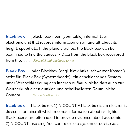
black box
— ˌblack ˈbox noun [countable] informal 1. an
electronic unit that records information on an aircraft about its
height, speed etc. If the plane crashes, the black box can be
examined to find the causes: • Data from the black box recovered
from the… …
Financial and business terms
Black Box
— oder Blackbox (engl. blæk bɒks ‚schwarzer Kasten‘)
steht für: Black Box (Systemtheorie), ein geschlossenes System
unter Vernachlässigung des inneren Aufbaus, siehe dort auch zur
Wortherkunft einen dunklen und schallisolierten Raum, siehe
Camera… …
Deutsch Wikipedia
black box
— black boxes 1) N COUNT A black box is an electronic
device in an aircraft which records information about its flights.
Black boxes are often used to provide evidence about accidents.
2) N COUNT: usu sing You can refer to a system or device as a…