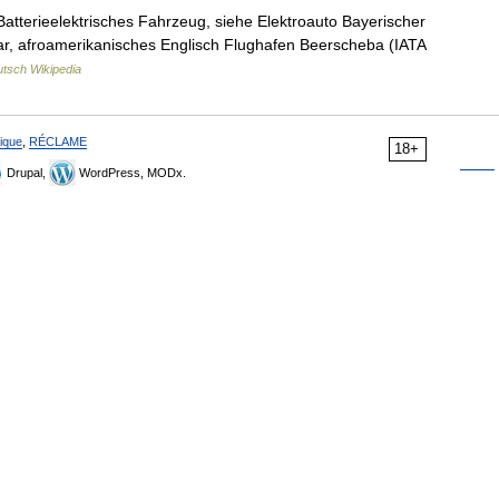
. Batterieelektrisches Fahrzeug, siehe Elektroauto Bayerischer
lar, afroamerikanisches Englisch Flughafen Beerscheba (IATA
tsch Wikipedia
ique
,
RÉCLAME
18+
Drupal,
WordPress, MODx.