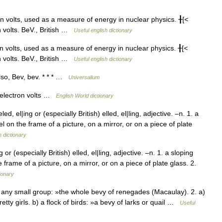
n volts, used as a measure of energy in nuclear physics. ╂[<
ron volts. BeV., British …
Useful english dictionary
n volts, used as a measure of energy in nuclear physics. ╂[<
ron volts. BeV., British …
Useful english dictionary
Also, Bev, bev. * * * …
Universalium
) electron volts …
English World dictionary
, el|ing or (especially British) elled, el|ling, adjective. –n. 1. a
l on the frame of a picture, on a mirror, or on a piece of plate
h dictionary
r (especially British) elled, el|ling, adjective. –n. 1. a sloping
 frame of a picture, on a mirror, or on a piece of plate glass. 2.
ionary
 any small group: »the whole bevy of renegades (Macaulay). 2. a)
etty girls. b) a flock of birds: »a bevy of larks or quail …
Useful