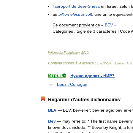
l
'
aéroport
de
Beer
-
Sheva
en
Israël
,
selon
l
au
billion
electronvolt
,
une
unité
équivalent
Ce
document
provient
de
«
BEV
».
Catégories
:
Sigle
de
3
caractères
|
Code
Wikimedia
Foundation
.
2010
.
Contenu soumis à la licence CC-BY-SA
. Source : Arti
Игры ⚽
Нужно сделать НИР?
Beuzit-Conogan
Regardez d'autres dictionnaires:
BEV
— BEV; bev·el·er; bev·er·age; bev·er·en
Bev
— may refer to: * The first name Beverly
known Bevs include: ** Beverley Knight, a fem