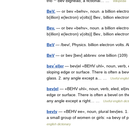
trio ** Bev Bighead, a fictional… …
Wikipedia
BeV.
— or bev «behv», noun. a billion electro
b(illion) e(lectron) v(olts)] Bev., billion elect
Bev.
— or bev «behv», noun. a billion electro
b(illion) e(lectron) v(olts)] Bev., billion elect
BeV
— /bev/, Physics. billion electron volts. 
BeV
— or bev [bev] abbrev. one billion (109
bev´el|er
— bev|el «BEHV uhl», noun, verb, eled
sloping edge or surface. There is often a beve
glass. 2. any angle except a… …
Useful englis
bev|el
— «BEHV uhl», noun, verb, eled, el|ing o
edge or surface. There is often a bevel on the
any angle except a right… …
Useful english dict
bev|y
— «BEHV ee», noun, plural bev|ies. 1.
a small group of women or girls: »a bevy of pr
english dictionary