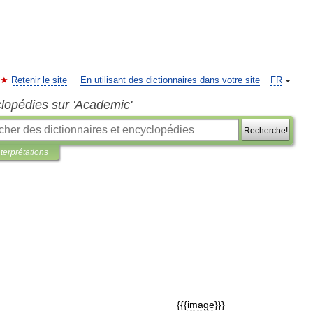
Retenir le site
En utilisant des dictionnaires dans votre site
FR
clopédies sur 'Academic'
Recherche!
nterprétations
{{{
image
}}}