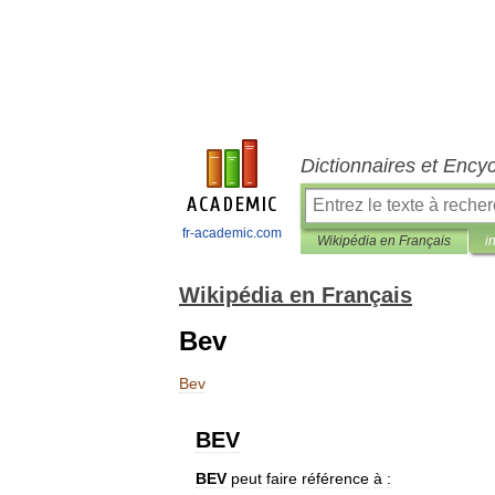
Dictionnaires et Ency
fr-academic.com
Wikipédia en Français
i
Wikipédia en Français
Bev
Bev
BEV
BEV
peut
faire
référence
à
: