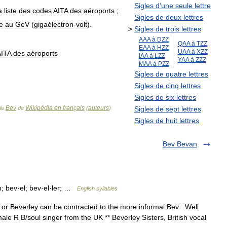
Sigles
d
'
une
seule
lettre
a
liste
des
codes
AITA
des
aéroports
;
Sigles
de
deux
lettres
e
au
GeV
(
gigaélectron
-
volt
).
>
Sigles
de
trois
lettres
AAA
à
DZZ
QAA
à
TZZ
EAA
à
HZZ
UAA
à
XZZ
AITA
des
aéroports
IAA
à
LZZ
YAA
à
ZZZ
MAA
à
PZZ
Sigles
de
quatre
lettres
Sigles
de
cinq
lettres
Sigles
de
six
lettres
Bev
Wikipédia en français
auteurs
cle
de
(
)
Sigles
de
sept
lettres
Sigles
de
huit
lettres
Bev Bevan
; bev·el; bev·el·ler; …
English syllables
 or Beverley can be contracted to the more informal Bev . Well
ale R B/soul singer from the UK ** Beverley Sisters, British vocal