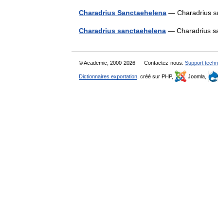
Charadrius Sanctaehelena
— Charadrius s
Charadrius sanctaehelena
— Charadrius s
© Academic, 2000-2026
Contactez-nous:
Support techn
Dictionnaires exportation
, créé sur PHP,
Joomla,