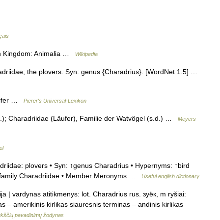
çais
tion Kingdom: Animalia …
Wikipedia
adriidae; the plovers. Syn: genus {Charadrius}. [WordNet 1.5] …
eifer …
Pierer's Universal-Lexikon
); Charadriidae (Läufer), Familie der Watvögel (s.d.) …
Meyers
ol
riidae: plovers • Syn: ↑genus Charadrius • Hypernyms: ↑bird
 ↑family Charadriidae • Member Meronyms …
Useful english dictionary
ija | vardynas atitikmenys: lot. Charadrius rus. зуёк, m ryšiai:
s – amerikinis kirlikas siauresnis terminas – andinis kirlikas
kščių pavadinimų žodynas