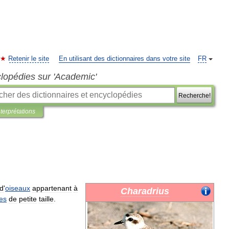
Retenir le site
En utilisant des dictionnaires dans votre site
FR
clopédies sur 'Academic'
Recherche!
nterprétations
d
'
oiseaux
appartenant
à
Charadrius
les
de
petite
taille
.