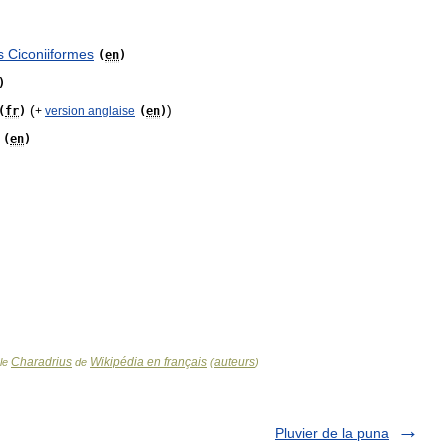
s
Ciconiiformes
(
en
)
)
(
)
(
fr
)
+
version
anglaise
(
en
)
(
en
)
Charadrius
Wikipédia en français
auteurs
cle
de
(
)
Pluvier de la puna