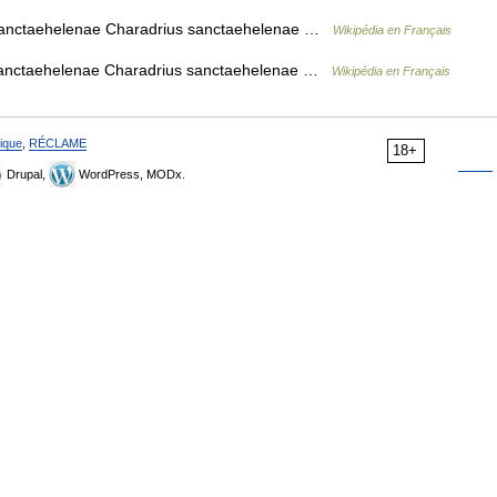
anctaehelenae Charadrius sanctaehelenae …
Wikipédia en Français
anctaehelenae Charadrius sanctaehelenae …
Wikipédia en Français
ique
,
RÉCLAME
18+
Drupal,
WordPress, MODx.