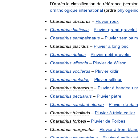
D
'
après
la
classification
de
référence
(
versio
ornithologique
international
(
ordre
phylogéni
Charadrius
obscurus
–
Pluvier
roux
Charadrius
hiaticula
–
Pluvier
grand
-
gravelot
Charadrius
semipalmatus
–
Pluvier
semipal
Charadrius
placidus
–
Pluvier
à
long
bec
Charadrius
dubius
–
Pluvier
petit
-
gravelot
Charadrius
wilsonia
–
Pluvier
de
Wilson
Charadrius
vociferus
–
Pluvier
kildir
Charadrius
melodus
–
Pluvier
siffleur
Charadrius
thoracicus
–
Pluvier
à
bandeau
no
Charadrius
pecuarius
–
Pluvier
pâtre
Charadrius
sanctaehelenae
–
Pluvier
de
Sain
Charadrius
tricollaris
–
Pluvier
à
triple
collier
Charadrius
forbesi
–
Pluvier
de
Forbes
Charadrius
marginatus
–
Pluvier
à
front
blan
Charadrius
alexandrinus
–
Pluvier
à
collier
in