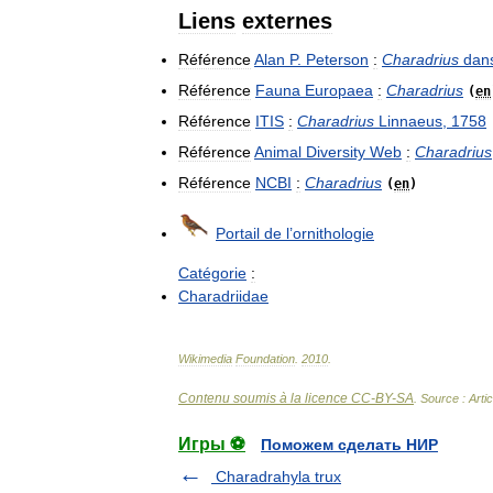
Liens
externes
Référence
Alan
P
.
Peterson
:
Charadrius
dan
Référence
Fauna
Europaea
:
Charadrius
(
en
Référence
ITIS
:
Charadrius
Linnaeus
,
1758
Référence
Animal
Diversity
Web
:
Charadrius
Référence
NCBI
:
Charadrius
(
en
)
Portail
de
l
’
ornithologie
Catégorie
:
Charadriidae
Wikimedia
Foundation
.
2010
.
Contenu soumis à la licence CC-BY-SA
. Source : Arti
Игры ⚽
Поможем сделать НИР
Charadrahyla trux