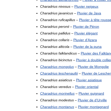
Charadrius
nivosus
–
Pluvier
neigeux
Charadrius
javanicus
–
Pluvier
de
Java
Charadrius
ruficapillus
–
Pluvier
à
tête
rouss
Charadrius
peronii
–
Pluvier
de
Péron
Charadrius
pallidus
–
Pluvier
élégant
Charadrius
collaris
–
Pluvier
d
'
Azara
Charadrius
alticola
–
Pluvier
de
la
puna
Charadrius
falklandicus
–
Pluvier
des
Falklan
Charadrius
bicinctus
–
Pluvier
à
double
collie
Charadrius
mongolus
–
Pluvier
de
Mongolie
Charadrius
leschenaultii
–
Pluvier
de
Leschen
Charadrius
asiaticus
–
Pluvier
asiatique
Charadrius
veredus
–
Pluvier
oriental
Charadrius
morinellus
–
Pluvier
guignard
Charadrius
modestus
–
Pluvier
de
d
'
Urville
Charadrius
montanus
–
Pluvier
montagnard