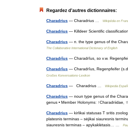
Regardez d'autres dictionnaires:
Charadrius
— Charadrius …
Wikipédia en Fran
Charadrius
— Killdeer Scientific classifica
Charadrius
— n. the type genus of the Char
The Collaborative International Dictionary of English
Charadrĭus
— Charadrĭus, so v.w. Regenpf
Charadrĭus
— Charadrĭus, Regenpfeifer (s.d.
Großes Konversations-Lexikon
Charadrius
— Charadrius …
Wikipedia Españ
Charadrius
— noun type genus of the Charad
genus • Member Holonyms: ↑Charadriidae,
Charadrius
— kirlikai statusas T sritis zoolog
platesnis terminas – sėjikai siauresnis termina
siauresnis terminas – apykaklėtasis… …
Pau