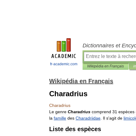
Dictionnaires et Ency
fr-academic.com
Wikipédia en Français
i
Wikipédia en Français
Charadrius
Charadrius
Le
genre
Charadrius
comprend
31
espèces
la
famille
des
Charadriidae
.
Il
s
'
agit
de
limico
Liste
des
espèces