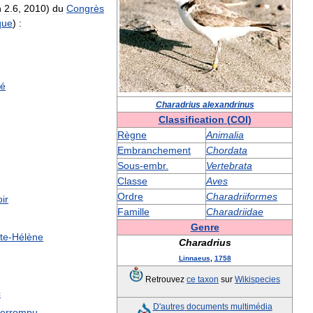
n
2
.
6
,
2010
)
du
Congrès
que
)
:
mé
Charadrius
alexandrinus
Classification
(
COI
)
Règne
Animalia
Embranchement
Chordata
Sous
-
embr
.
Vertebrata
Classe
Aves
Ordre
Charadriiformes
ir
Famille
Charadriidae
Genre
te
-
Hélène
Charadrius
Linnaeus
,
1758
Retrouvez
ce
taxon
sur
Wikispecies
c
D
'
autres
documents
multimédia
terrompu