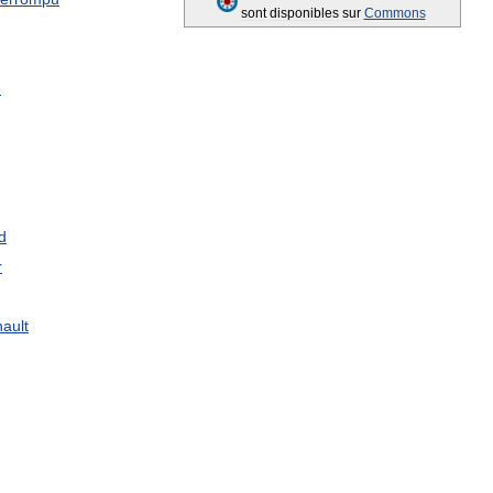
sont
disponibles
sur
Commons
e
d
r
ault