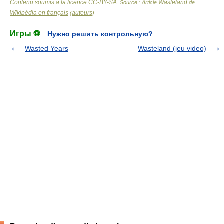
Contenu soumis à la licence CC-BY-SA
Wasteland
. Source : Article
de
Wikipédia en français
auteurs
(
)
Игры ⚽
Нужно решить контрольную?
Wasted Years
Wasteland (jeu video)