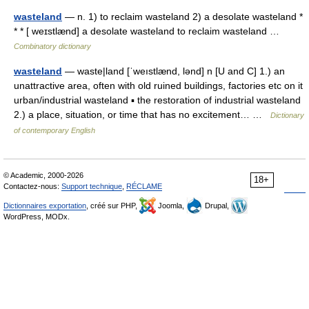
wasteland
— n. 1) to reclaim wasteland 2) a desolate wasteland *
* * [ weɪstlænd] a desolate wasteland to reclaim wasteland …
Combinatory dictionary
wasteland
— waste|land [ˈweıstlænd, lənd] n [U and C] 1.) an
unattractive area, often with old ruined buildings, factories etc on it
urban/industrial wasteland ▪ the restoration of industrial wasteland
2.) a place, situation, or time that has no excitement… …
Dictionary
of contemporary English
© Academic, 2000-2026
18+
Contactez-nous:
Support technique
,
RÉCLAME
Dictionnaires exportation
, créé sur PHP,
Joomla,
Drupal,
WordPress, MODx.