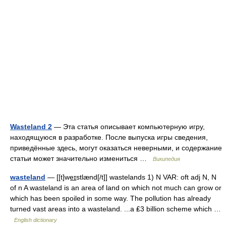
Wasteland 2
— Эта статья описывает компьютерную игру,
находящуюся в разработке. После выпуска игры сведения,
приведённые здесь, могут оказаться неверными, и содержание
статьи может значительно измениться …
Википедия
wasteland
— [[t]we͟ɪstlænd[/t]] wastelands 1) N VAR: oft adj N, N
of n A wasteland is an area of land on which not much can grow or
which has been spoiled in some way. The pollution has already
turned vast areas into a wasteland. ...a ₤3 billion scheme which …
English dictionary