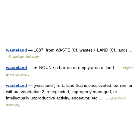
wasteland
— 1887, from WASTE (Cf. waste) + LAND (Cf. land) …
Etymology dictionary
wasteland
— ► NOUN ▪ a barren or empty area of land …
English
terms dictionary
wasteland
— [wāst′land΄] n. 1. land that is uncultivated, barren, or
without vegetation 2. a neglected, improperly managed, or
intellectually unproductive activity, endeavor, etc …
English World
dictionary