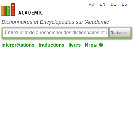
RU
EN
DE
ES
fr-academic.com
Dictionnaires et Encyclopédies sur 'Academic'
Recherche!
interprétations
traductions
livres
Игры ⚽