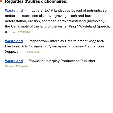
Regardez d'autres dictionnaires:
Wasteland
— may refer to:* A landscape devoid of nutrients, soil
and/or moisture; see also, overgrazing, slash and burn,
deforestation, erosion, scorched earth * Wasteland (mythology),
the Celtic motif of the land of the Fisher King * Wasteland Speech,
a… …
Wikipedia
Wasteland
— Разработчик Interplay Entertainment Издатель
Electronic Arts Создатели Руководители Брайан Фарго Трой
Уоррелл …
Википедия
Wasteland
— Entwickler Interplay Productions Publisher …
Deutsch Wikipedia