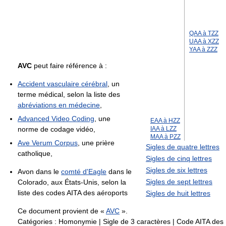
QAA à TZZ
UAA à XZZ
YAA à ZZZ
AVC
peut faire référence à :
Accident vasculaire cérébral
, un
terme médical, selon la liste des
abréviations en médecine
,
Advanced Video Coding
, une
EAA à HZZ
norme de codage vidéo,
IAA à LZZ
MAA à PZZ
Ave Verum Corpus
, une prière
Sigles de quatre lettres
catholique,
Sigles de cinq lettres
Sigles de six lettres
Avon dans le
comté d'Eagle
dans le
Sigles de sept lettres
Colorado, aux États-Unis, selon la
liste des codes AITA des aéroports
Sigles de huit lettres
Ce document provient de «
AVC
».
Catégories :
Homonymie
|
Sigle de 3 caractères
|
Code AITA des