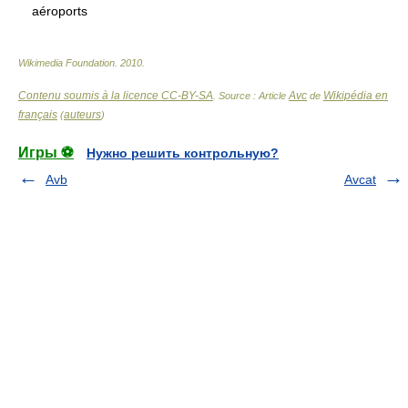
aéroports
Wikimedia Foundation
.
2010
.
Contenu soumis à la licence CC-BY-SA
Avc
Wikipédia en
. Source : Article
de
français
auteurs
(
)
Игры ⚽
Нужно решить контрольную?
Avb
Avcat