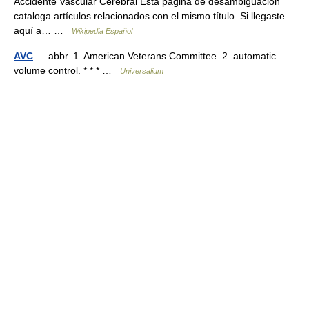
Accidente Vascular Cerebral Esta página de desambiguación
cataloga artículos relacionados con el mismo título. Si llegaste
aquí a… …
Wikipedia Español
AVC
— abbr. 1. American Veterans Committee. 2. automatic
volume control. * * * …
Universalium