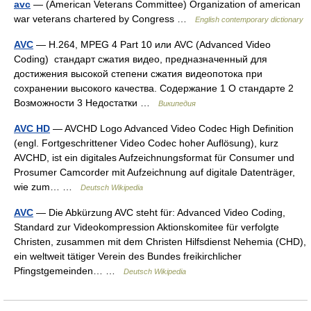
avc
— (American Veterans Committee) Organization of american
war veterans chartered by Congress …
English contemporary dictionary
AVC
— H.264, MPEG 4 Part 10 или AVC (Advanced Video
Coding) стандарт сжатия видео, предназначенный для
достижения высокой степени сжатия видеопотока при
сохранении высокого качества. Содержание 1 О стандарте 2
Возможности 3 Недостатки …
Википедия
AVC HD
— AVCHD Logo Advanced Video Codec High Definition
(engl. Fortgeschrittener Video Codec hoher Auflösung), kurz
AVCHD, ist ein digitales Aufzeichnungsformat für Consumer und
Prosumer Camcorder mit Aufzeichnung auf digitale Datenträger,
wie zum… …
Deutsch Wikipedia
AVC
— Die Abkürzung AVC steht für: Advanced Video Coding,
Standard zur Videokompression Aktionskomitee für verfolgte
Christen, zusammen mit dem Christen Hilfsdienst Nehemia (CHD),
ein weltweit tätiger Verein des Bundes freikirchlicher
Pfingstgemeinden… …
Deutsch Wikipedia