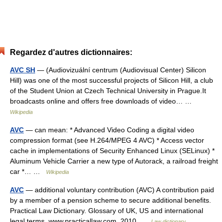
Regardez d'autres dictionnaires:
AVC SH
— (Audiovizuální centrum (Audiovisual Center) Silicon
Hill) was one of the most successful projects of Silicon Hill, a club
of the Student Union at Czech Technical University in Prague.It
broadcasts online and offers free downloads of video… …
Wikipedia
AVC
— can mean: * Advanced Video Coding a digital video
compression format (see H.264/MPEG 4 AVC) * Access vector
cache in implementations of Security Enhanced Linux (SELinux) *
Aluminum Vehicle Carrier a new type of Autorack, a railroad freight
car *… …
Wikipedia
AVC
— additional voluntary contribution (AVC) A contribution paid
by a member of a pension scheme to secure additional benefits.
Practical Law Dictionary. Glossary of UK, US and international
legal terms. www.practicallaw.com. 2010 …
Law dictionary