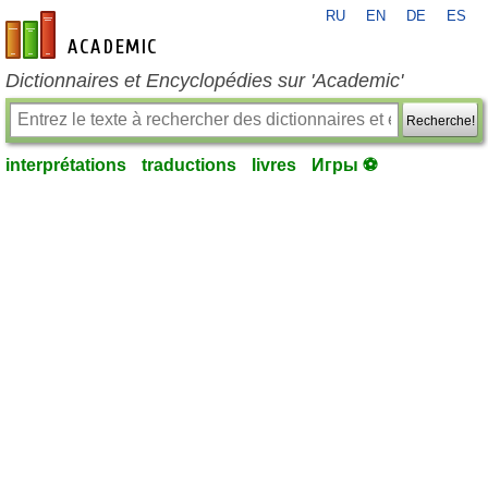
RU
EN
DE
ES
fr-academic.com
Dictionnaires et Encyclopédies sur 'Academic'
Recherche!
interprétations
traductions
livres
Игры ⚽