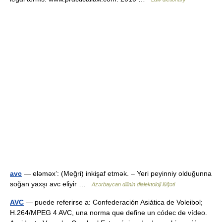
avc
— eləməx’: (Meğri) inkişaf etmək. – Yeri peyinniy olduğunna
soğan yaxşı avc eliyir …
Azərbaycan dilinin dialektoloji lüğəti
AVC
— puede referirse a: Confederación Asiática de Voleibol;
H.264/MPEG 4 AVC, una norma que define un códec de vídeo.