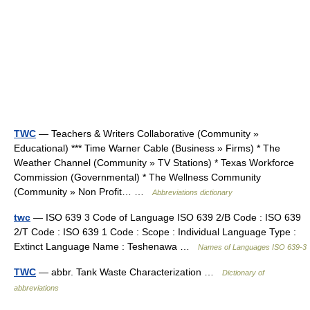
TWC
— Teachers & Writers Collaborative (Community »
Educational) *** Time Warner Cable (Business » Firms) * The
Weather Channel (Community » TV Stations) * Texas Workforce
Commission (Governmental) * The Wellness Community
(Community » Non Profit… …
Abbreviations dictionary
twc
— ISO 639 3 Code of Language ISO 639 2/B Code : ISO 639
2/T Code : ISO 639 1 Code : Scope : Individual Language Type :
Extinct Language Name : Teshenawa …
Names of Languages ISO 639-3
TWC
— abbr. Tank Waste Characterization …
Dictionary of
abbreviations