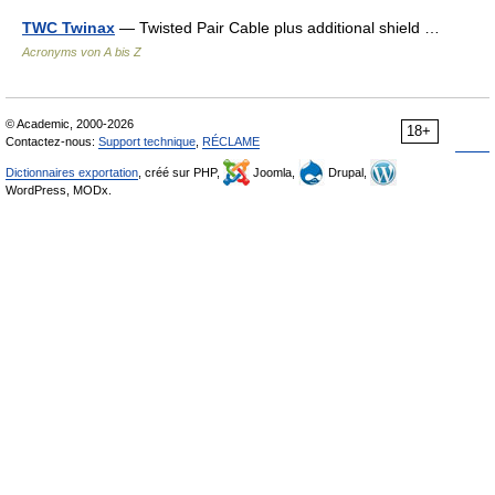
TWC Twinax
— Twisted Pair Cable plus additional shield …
Acronyms von A bis Z
© Academic, 2000-2026
18+
Contactez-nous:
Support technique
,
RÉCLAME
Dictionnaires exportation
, créé sur PHP,
Joomla,
Drupal,
WordPress, MODx.