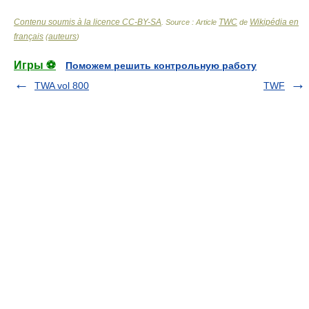
Contenu soumis à la licence CC-BY-SA
TWC
Wikipédia en
. Source : Article
de
français
auteurs
(
)
Игры ⚽
Поможем решить контрольную работу
TWA vol 800
TWF