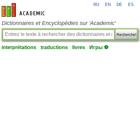
RU
EN
DE
ES
fr-academic.com
Dictionnaires et Encyclopédies sur 'Academic'
Recherche!
interprétations
traductions
livres
Игры ⚽