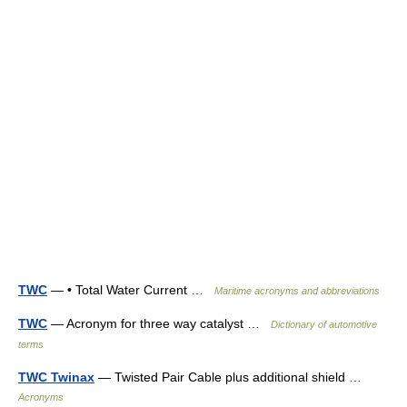
TWC
— • Total Water Current …
Maritime acronyms and abbreviations
TWC
— Acronym for three way catalyst …
Dictionary of automotive
terms
TWC Twinax
— Twisted Pair Cable plus additional shield …
Acronyms