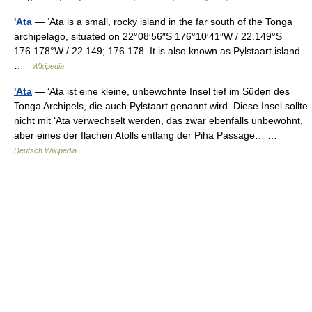
'Ata
— ʻAta is a small, rocky island in the far south of the Tonga
archipelago, situated on 22°08′56″S 176°10′41″W / 22.149°S
176.178°W / 22.149; 176.178. It is also known as Pylstaart island
…
Wikipedia
'Ata
— ʻAta ist eine kleine, unbewohnte Insel tief im Süden des
Tonga Archipels, die auch Pylstaart genannt wird. Diese Insel sollte
nicht mit ʻAtā verwechselt werden, das zwar ebenfalls unbewohnt,
aber eines der flachen Atolls entlang der Piha Passage… …
Deutsch Wikipedia