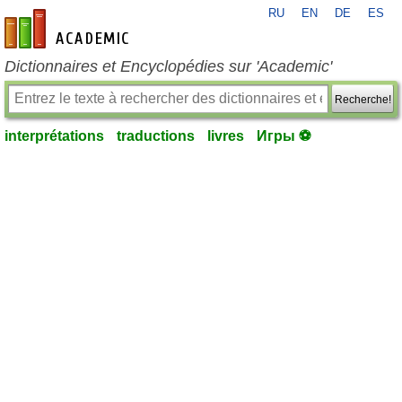
RU
EN
DE
ES
fr-academic.com
Dictionnaires et Encyclopédies sur 'Academic'
Recherche!
interprétations
traductions
livres
Игры ⚽