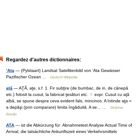
Regardez d'autres dictionnaires:
ʻAta
— (Pylstaart) Landsat Satellitenbild von ʻAta Gewässer
Pazifischer Ozean …
Deutsch Wikipedia
aţă
— AŢĂ, aţe, s.f. 1. Fir subţire (de bumbac, de in, de cânepă
etc.) folosit la cusut, la fabricat ţesături etc. ♢ expr. Cusut cu aţă
albă, se spune despre ceva evident fals, mincinos. A întinde aţa =
a depăşi (prin comparare) limita îngăduită. A se… …
Dicționar
Român
ATA
— ist die Abkürzung für: Abnahmetest Analyse Actual Time of
Arrival, die tatsächliche Ankunftszeit eines Verkehrsmittels