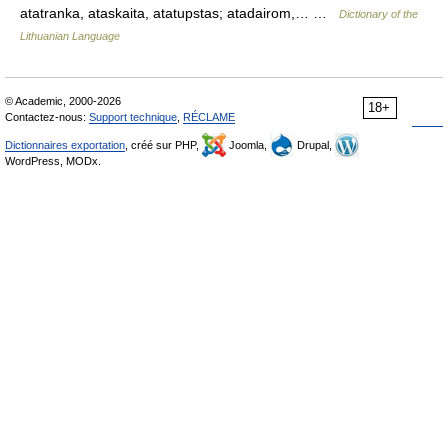
atatranka, ataskaita, atatupstas; atadairom,… …
Dictionary of the
Lithuanian Language
© Academic, 2000-2026
18+
Contactez-nous:
Support technique
,
RÉCLAME
Dictionnaires exportation
, créé sur PHP,
Joomla,
Drupal,
WordPress, MODx.