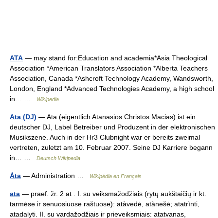
ATA
— may stand for:Education and academia*Asia Theological
Association *American Translators Association *Alberta Teachers
Association, Canada *Ashcroft Technology Academy, Wandsworth,
London, England *Advanced Technologies Academy, a high school
in… …
Wikipedia
Ata (DJ)
— Ata (eigentlich Atanasios Christos Macias) ist ein
deutscher DJ, Label Betreiber und Produzent in der elektronischen
Musikszene. Auch in der Hr3 Clubnight war er bereits zweimal
vertreten, zuletzt am 10. Februar 2007. Seine DJ Karriere begann
in… …
Deutsch Wikipedia
Áta
— Administration …
Wikipédia en Français
ata
— praef. žr. 2 at . I. su veiksmažodžiais (rytų aukštaičių ir kt.
tarmėse ir senuosiuose raštuose): atàvedė, atànešė; atatrìnti,
atadalyti. II. su vardažodžiais ir prieveiksmiais: atatvanas,