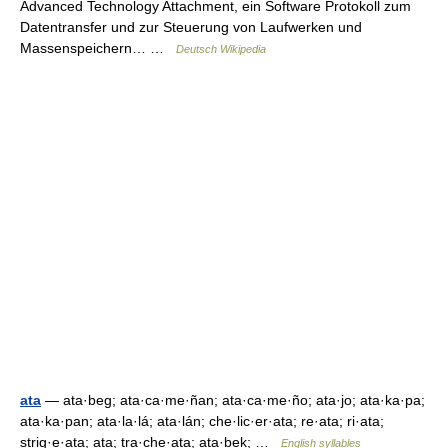
Advanced Technology Attachment, ein Software Protokoll zum
Datentransfer und zur Steuerung von Laufwerken und
Massenspeichern… …
Deutsch Wikipedia
ata
— ata·beg; ata·ca·me·ñan; ata·ca·me·ño; ata·jo; ata·ka·pa;
ata·ka·pan; ata·la·lá; ata·lán; che·lic·er·ata; re·ata; ri·ata;
strig·e·ata; ata; tra·che·ata; ata·bek; …
English syllables