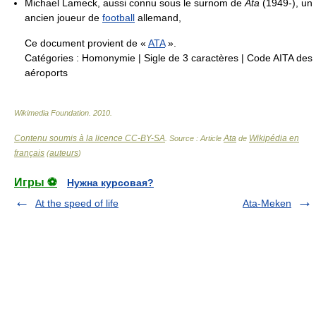
Michael Lameck, aussi connu sous le surnom de
Ata
(1949-), un
ancien joueur de
football
allemand,
Ce document provient de «
ATA
».
Catégories :
Homonymie
|
Sigle de 3 caractères
|
Code AITA des
aéroports
Wikimedia Foundation
.
2010
.
Contenu soumis à la licence CC-BY-SA
Ata
Wikipédia en
. Source : Article
de
français
auteurs
(
)
Игры ⚽
Нужна курсовая?
At the speed of life
Ata-Meken