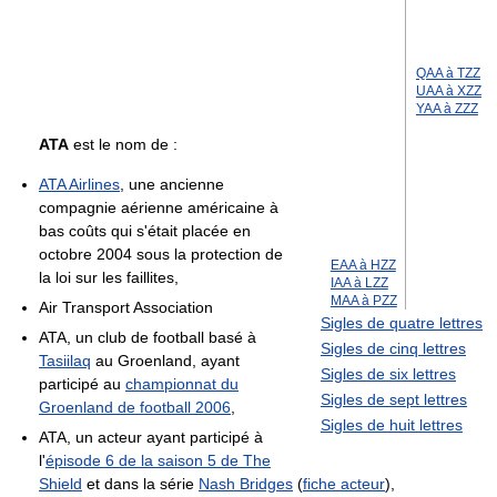
QAA à TZZ
UAA à XZZ
YAA à ZZZ
ATA
est le nom de :
ATA Airlines
, une ancienne
compagnie aérienne américaine à
bas coûts qui s'était placée en
octobre 2004 sous la protection de
EAA à HZZ
la loi sur les faillites,
IAA à LZZ
MAA à PZZ
Air Transport Association
Sigles de quatre lettres
ATA, un club de football basé à
Sigles de cinq lettres
Tasiilaq
au Groenland, ayant
Sigles de six lettres
participé au
championnat du
Sigles de sept lettres
Groenland de football 2006
,
Sigles de huit lettres
ATA, un acteur ayant participé à
l'
épisode 6 de la saison 5 de The
Shield
et dans la série
Nash Bridges
(
fiche acteur
),