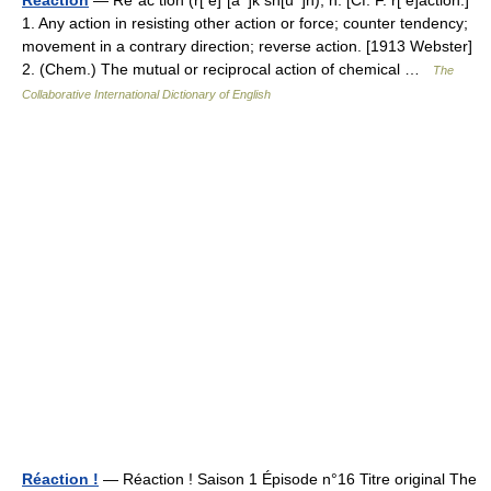
Reaction
— Re*ac tion (r[ e]*[a^]k sh[u^]n), n. [Cf. F. r[ e]action.]
1. Any action in resisting other action or force; counter tendency;
movement in a contrary direction; reverse action. [1913 Webster]
2. (Chem.) The mutual or reciprocal action of chemical …
The
Collaborative International Dictionary of English
Réaction !
— Réaction ! Saison 1 Épisode n°16 Titre original The