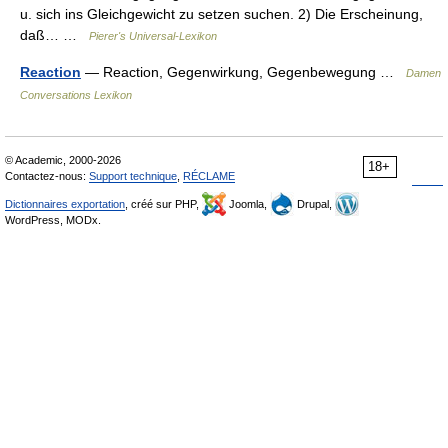
u. sich ins Gleichgewicht zu setzen suchen. 2) Die Erscheinung,
daß… …
Pierer's Universal-Lexikon
Reaction
— Reaction, Gegenwirkung, Gegenbewegung …
Damen
Conversations Lexikon
© Academic, 2000-2026
18+
Contactez-nous:
Support technique
,
RÉCLAME
Dictionnaires exportation
, créé sur PHP,
Joomla,
Drupal,
WordPress, MODx.