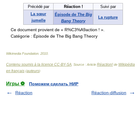
Précédé par
Réaction !
Suivi par
La sœur
Épisode de
The Big
La rupture
jumelle
Bang Theory
Ce document provient de « R%C3%A9action ! ».
Catégorie :
Épisode de The Big Bang Theory
Wikimedia Foundation
.
2010
.
Contenu soumis à la licence CC-BY-SA
Réaction!
Wikipédia
. Source : Article
de
en français
auteurs
(
)
Игры ⚽
Поможем сделать НИР
Réaction
Réaction-diffusion