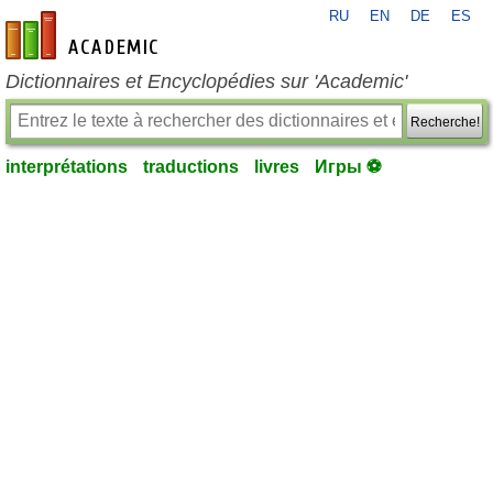
RU
EN
DE
ES
fr-academic.com
Dictionnaires et Encyclopédies sur 'Academic'
Recherche!
interprétations
traductions
livres
Игры ⚽