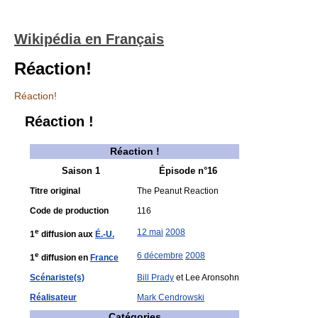
Wikipédia en Français
Réaction!
Réaction!
Réaction !
Réaction !
Saison 1
Épisode n°16
Titre original
The Peanut Reaction
Code de production
116
e
12 mai
2008
1
diffusion aux
É.-U.
e
6 décembre
2008
1
diffusion en
France
Scénariste(s)
Bill Prady
et Lee Aronsohn
Réalisateur
Mark Cendrowski
Catégories