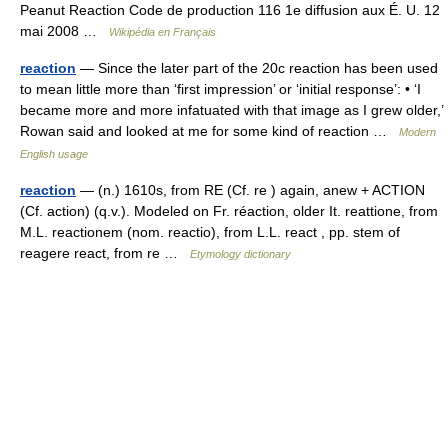
Peanut Reaction Code de production 116 1e diffusion aux É. U. 12
mai 2008 …
Wikipédia en Français
reaction
— Since the later part of the 20c reaction has been used
to mean little more than ‘first impression’ or ‘initial response’: • ‘I
became more and more infatuated with that image as I grew older,’
Rowan said and looked at me for some kind of reaction …
Modern
English usage
reaction
— (n.) 1610s, from RE (Cf. re ) again, anew + ACTION
(Cf. action) (q.v.). Modeled on Fr. réaction, older It. reattione, from
M.L. reactionem (nom. reactio), from L.L. react , pp. stem of
reagere react, from re …
Etymology dictionary