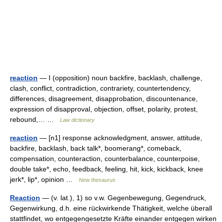
reaction
— I (opposition) noun backfire, backlash, challenge,
clash, conflict, contradiction, contrariety, countertendency,
differences, disagreement, disapprobation, discountenance,
expression of disapproval, objection, offset, polarity, protest,
rebound,… …
Law dictionary
reaction
— [n1] response acknowledgment, answer, attitude,
backfire, backlash, back talk*, boomerang*, comeback,
compensation, counteraction, counterbalance, counterpoise,
double take*, echo, feedback, feeling, hit, kick, kickback, knee
jerk*, lip*, opinion …
New thesaurus
Reaction
— (v. lat.), 1) so v.w. Gegenbewegung, Gegendruck,
Gegenwirkung, d.h. eine rückwirkende Thätigkeit, welche überall
stattfindet, wo entgegengesetzte Kräfte einander entgegen wirken