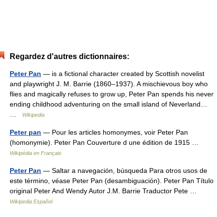
Regardez d'autres dictionnaires:
Peter Pan
— is a fictional character created by Scottish novelist
and playwright J. M. Barrie (1860–1937). A mischievous boy who
flies and magically refuses to grow up, Peter Pan spends his never
ending childhood adventuring on the small island of Neverland…
…
Wikipedia
Peter pan
— Pour les articles homonymes, voir Peter Pan
(homonymie). Peter Pan Couverture d une édition de 1915 …
Wikipédia en Français
Peter Pan
— Saltar a navegación, búsqueda Para otros usos de
este término, véase Peter Pan (desambiguación). Peter Pan Título
original Peter And Wendy Autor J.M. Barrie Traductor Pete …
Wikipedia Español