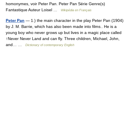
homonymes, voir Peter Pan. Peter Pan Série Genre(s)
Fantastique Auteur Loisel …
Wikipédia en Français
Peter Pan
— 1.) the main character in the play Peter Pan (1904)
by J. M. Barrie, which has also been made into films.. He is a
young boy who never grows up but lives in a magic place called
↑Never Never Land and can fly. Three children, Michael, John,
and… …
Dictionary of contemporary English