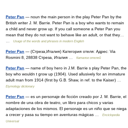
Peter Pan
— noun the main person in the play Peter Pan by the
British writer J. M. Barrie. Peter Pan is a boy who wants to remain
a child and never grow up. If you call someone a Peter Pan you
mean that they do not want to behave like an adult, or that they…
…
Usage of the words and phrases in modern English
Peter Pan
— (Стреза,Италия) Категория отеля: Адрес: Via
Rosmini 8, 28838 Стреза, Италия …
Каталог отелей
Peter Pan
— name of boy hero in J.M. Barrie s play Peter Pan, the
boy who wouldn t grow up (1904). Used allusively for an immature
adult man from 1914 (first by G.B. Shaw, in ref. to the Kaiser) …
Etymology dictionary
Peter Pan
— es un personaje de ficción creado por J. M. Barrie, el
nombre de una obra de teatro, un libro para chicos y varias
adaptaciones de los mismos. El personaje es un niño que se niega
a crecer y pasa su tiempo en aventuras mágicas …
Enciclopedia
Universal