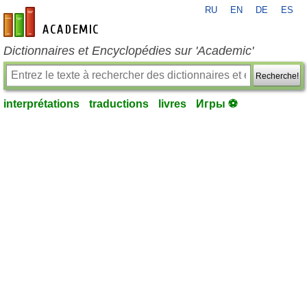
RU
EN
DE
ES
fr-academic.com
Dictionnaires et Encyclopédies sur 'Academic'
Recherche!
interprétations
traductions
livres
Игры ⚽