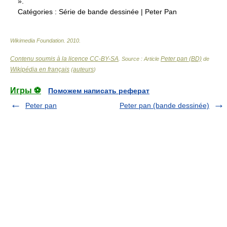
».
Catégories :
Série de bande dessinée
|
Peter Pan
Wikimedia Foundation
.
2010
.
Contenu soumis à la licence CC-BY-SA
Peter pan (BD)
. Source : Article
de
Wikipédia en français
auteurs
(
)
Игры ⚽
Поможем написать реферат
Peter pan
Peter pan (bande dessinée)