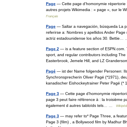
Page
— Cette page d’homonymie répertorie le
autres projets Wikimedia : « page », sur le 
Français
Page
— Saltar a navegación, búsqueda La pa
referirse a: Nombres y apellidos Ander Page 
actriz estadounidense los años 30. Bettie
Page 2
— is a feature section of ESPN.com. 
sport, and regular contributors including Th
Easterbrook, Jemele Hill, and LZ Grander
Pagé
— ist der Name folgender Personen: Il
Synchronsprecherin Oliver Pagé (*1971), deut
kanadischer Eishockeytrainer Peter Pagé (
Page 3
— Cette page d’homonymie répertorie 
page 3 peut faire référence à : la troisième p
également d autres tabloïds tels… …
Wikipéd
Page 3
— may refer to* Page Three, a featur
Page 3 (film) , a Bollywood film by Madhur 