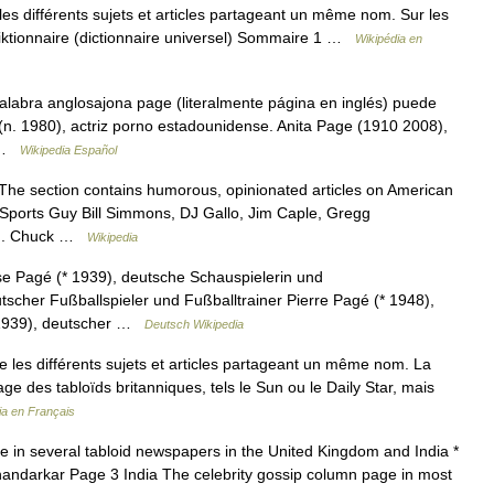
s différents sujets et articles partageant un même nom. Sur les
Wiktionnaire (dictionnaire universel) Sommaire 1 …
Wikipédia en
labra anglosajona page (literalmente página en inglés) puede
(n. 1980), actriz porno estadounidense. Anita Page (1910 2008),
… …
Wikipedia Español
The section contains humorous, opinionated articles on American
e Sports Guy Bill Simmons, DJ Gallo, Jim Caple, Gregg
son. Chuck …
Wikipedia
se Pagé (* 1939), deutsche Schauspielerin und
scher Fußballspieler und Fußballtrainer Pierre Pagé (* 1948),
* 1939), deutscher …
Deutsch Wikipedia
les différents sujets et articles partageant un même nom. La
age des tabloïds britanniques, tels le Sun ou le Daily Star, mais
ia en Français
e in several tabloid newspapers in the United Kingdom and India *
Bhandarkar Page 3 India The celebrity gossip column page in most