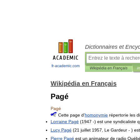
Dictionnaires et Ency
fr-academic.com
Wikipédia en Français
i
Wikipédia en Français
Pagé
Pagé
Cette
page
d
’
homonymie
répertorie
les
d
Lorraine
Pagé
(
1947
-)
est
une
syndicaliste
q
Lucy
Pagé
(
21
juillet
1957
,
Le
Gardeur
- )
est
Pierre
Pagé
est
un
animateur
de
radio
Québé