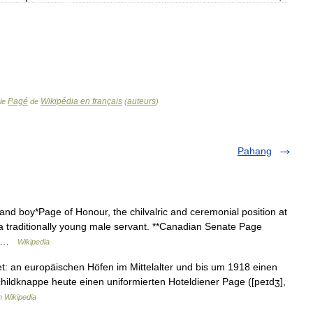
Pagé
Wikipédia en français
auteurs
cle
de
(
)
Pahang
nd boy*Page of Honour, the chilvalric and ceremonial position at
, a traditionally young male servant. **Canadian Senate Page
s… …
Wikipedia
et: an europäischen Höfen im Mittelalter und bis um 1918 einen
Schildknappe heute einen uniformierten Hoteldiener Page ([peɪdʒ],
 Wikipedia