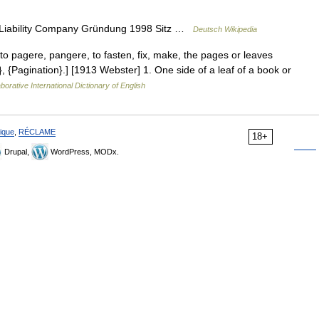
 Liability Company Gründung 1998 Sitz …
Deutsch Wikipedia
n to pagere, pangere, to fasten, fix, make, the pages or leaves
, {Pagination}.] [1913 Webster] 1. One side of a leaf of a book or
borative International Dictionary of English
ique
,
RÉCLAME
18+
Drupal,
WordPress, MODx.