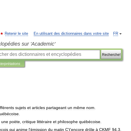
Retenir le site
En utilisant des dictionnaires dans votre site
FR
clopédies sur 'Academic'
Recherche!
nterprétations
ifférents
sujets
et
articles
partageant
un
même
nom
.
uébécoise
.
une
poète
,
critique
littéraire
et
philosophe
québécoise
.
cois
qui
anime
l
'
émission
du
matin
C
'
t
'
encore
drôle
à
CKMF
94
,
3
.