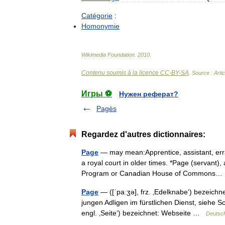
Catégorie
:
Homonymie
Wikimedia
Foundation
.
2010
.
Contenu soumis à la licence CC-BY-SA
. Source : Arti
Игры ⚽
Нужен реферат?
Pagès
Regardez d'autres dictionnaires:
Page
— may mean:Apprentice, assistant, erra
a royal court in older times. *Page (servant)
Program or Canadian House of Common
Page
— ([ˈpaːʒə], frz. ‚Edelknabe‘) bezeichn
jungen Adligen im fürstlichen Dienst, siehe 
engl. ‚Seite‘) bezeichnet: Webseite …
Deutsch