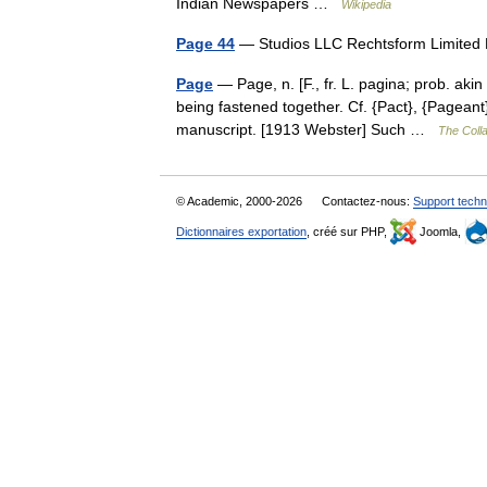
Indian Newspapers …
Wikipedia
Page 44
— Studios LLC Rechtsform Limited
Page
— Page, n. [F., fr. L. pagina; prob. aki
being fastened together. Cf. {Pact}, {Pageant}
manuscript. [1913 Webster] Such …
The Colla
© Academic, 2000-2026
Contactez-nous:
Support techn
Dictionnaires exportation
, créé sur PHP,
Joomla,