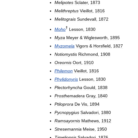
Melipotes
Sclater
,
1873
Melithreptus
Vieillot
,
1816
Melitograis
Sundevall
,
1872
†
Moho
Lesson
,
1830
Myza
Meyer
&
Wiglesworth
,
1895
Myzomela
Vigors
&
Horsfield
,
1827
Notiomystis
Richmond
,
1908
Oreornis
Oort
,
1910
Philemon
Vieillot
,
1816
Phylidonyris
Lesson
,
1830
Plectorhyncha
Gould
,
1838
Prosthemadera
Gray
,
1840
Ptiloprora
De
Vis
,
1894
Pycnopygius
Salvadori
,
1880
Ramsayornis
Mathews
,
1912
Stresemannia
Meise
,
1950
Timeliopsis
Salvadori
,
1876