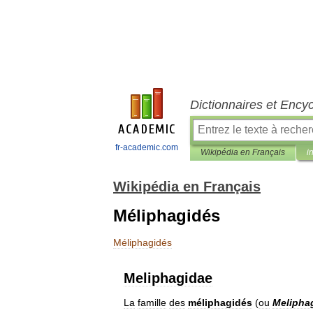
Dictionnaires et Ency
fr-academic.com
Wikipédia en Français
i
Wikipédia en Français
Méliphagidés
Méliphagidés
Meliphagidae
La
famille
des
méliphagidés
(
ou
Melipha