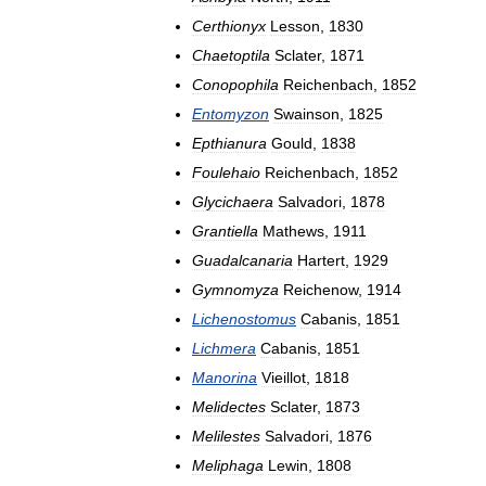
Certhionyx
Lesson
,
1830
Chaetoptila
Sclater
,
1871
Conopophila
Reichenbach
,
1852
Entomyzon
Swainson
,
1825
Epthianura
Gould
,
1838
Foulehaio
Reichenbach
,
1852
Glycichaera
Salvadori
,
1878
Grantiella
Mathews
,
1911
Guadalcanaria
Hartert
,
1929
Gymnomyza
Reichenow
,
1914
Lichenostomus
Cabanis
,
1851
Lichmera
Cabanis
,
1851
Manorina
Vieillot
,
1818
Melidectes
Sclater
,
1873
Melilestes
Salvadori
,
1876
Meliphaga
Lewin
,
1808