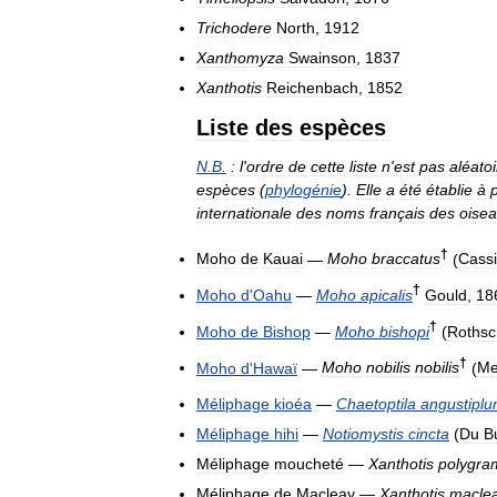
Trichodere
North
,
1912
Xanthomyza
Swainson
,
1837
Xanthotis
Reichenbach
,
1852
Liste
des
espèces
N
.
B
.
:
l
'
ordre
de
cette
liste
n
'
est
pas
aléatoi
espèces
(
phylogénie
).
Elle
a
été
établie
à
p
internationale
des
noms
français
des
oise
†
Moho
de
Kauai
—
Moho
braccatus
(
Cass
†
Moho
d
'
Oahu
—
Moho
apicalis
Gould
,
18
†
Moho
de
Bishop
—
Moho
bishopi
(
Rothsc
†
Moho
d
'
Hawaï
—
Moho
nobilis
nobilis
(
Me
Méliphage
kioéa
—
Chaetoptila
angustipl
Méliphage
hihi
—
Notiomystis
cincta
(
Du
B
Méliphage
moucheté
—
Xanthotis
polygr
Méliphage
de
Macleay
—
Xanthotis
macle