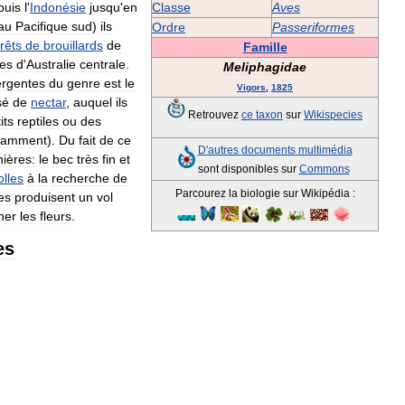
puis
l
'
Indonésie
jusqu
'
en
Classe
Aves
au
Pacifique
sud
)
ils
Ordre
Passeriformes
rêts
de
brouillards
de
Famille
des
d
'
Australie
centrale
.
Meliphagidae
rgentes
du
genre
est
le
Vigors
,
1825
sé
de
nectar
,
auquel
ils
Retrouvez
ce
taxon
sur
Wikispecies
its
reptiles
ou
des
tamment
).
Du
fait
de
ce
D
'
autres
documents
multimédia
ières:
le
bec
très
fin
et
sont
disponibles
sur
Commons
olles
à
la
recherche
de
Parcourez
la
biologie
sur
Wikipédia
:
les
produisent
un
vol
ner
les
fleurs
.
es