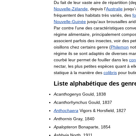
Du
fait
de
leur
vaste
aire
de
répartition
(
de
Nouvelle
-
Zélande
,
depuis
l
'
Australie
jusqu
'
fréquentent
des
habitats
très
variés
,
des
fo
Nouvelle
-
Guinée
jusqu
'
aux
brousailles
ari
Par
contre
l
'
une
des
caractéristiques
conve
régime
alimentaire
,
principalement
compo
associent
parfois
des
insectes
,
voir
des
pet
oisillons
chez
certains
genre
(
Philemon
no
régime
ils
se
sont
adaptés
de
diverses
man
courbé
leur
permet
de
fouiller
dans
les
cor
nectar
,
les
plus
petites
espèces
quant
à
el
statique
à
la
manière
des
colibris
pour
buti
Liste
alphabétique
des
genr
Acanthogenys
Gould
,
1838
Acanthorhynchus
Gould
,
1837
Anthochaera
Vigors
&
Horsfield
,
1827
Anthornis
Gray
,
1840
Apalopteron
Bonaparte
,
1854
Ashbyia
North
,
1911