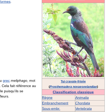
iformes
.
u
grec
meliphago
,
mot
Tui
cravate
-
frisée
).
Cela
fait
référence
au
(
Prosthemadera
novaeseelandiae
)
lle
puisqu
'
ils
se
Classification
classique
fleurs
.
Règne
Animalia
Embranchement
Chordata
Sous
-
embr
.
Vertebrata