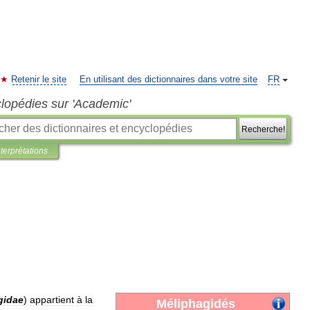
Retenir le site
En utilisant des dictionnaires dans votre site
FR
clopédies sur 'Academic'
Recherche!
nterprétations
gidae
)
appartient
à
la
Méliphagidés