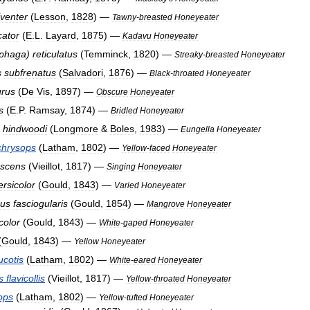
iventer
(
Lesson
,
1828
) —
Tawny
-
breasted
Honeyeater
cator
(
E
.
L
.
Layard
,
1875
) —
Kadavu
Honeyeater
iphaga
)
reticulatus
(
Temminck
,
1820
) —
Streaky
-
breasted
Honeyeater
s
subfrenatus
(
Salvadori
,
1876
) —
Black
-
throated
Honeyeater
urus
(
De
Vis
,
1897
) —
Obscure
Honeyeater
s
(
E
.
P
.
Ramsay
,
1874
) —
Bridled
Honeyeater
hindwoodi
(
Longmore
&
Boles
,
1983
) —
Eungella
Honeyeater
chrysops
(
Latham
,
1802
) —
Yellow
-
faced
Honeyeater
escens
(
Vieillot
,
1817
) —
Singing
Honeyeater
ersicolor
(
Gould
,
1843
) —
Varied
Honeyeater
mus
fasciogularis
(
Gould
,
1854
) —
Mangrove
Honeyeater
color
(
Gould
,
1843
) —
White
-
gaped
Honeyeater
(
Gould
,
1843
) —
Yellow
Honeyeater
ucotis
(
Latham
,
1802
) —
White
-
eared
Honeyeater
s
flavicollis
(
Vieillot
,
1817
) —
Yellow
-
throated
Honeyeater
ops
(
Latham
,
1802
) —
Yellow
-
tufted
Honeyeater