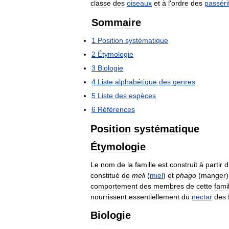
classe
des
oiseaux
et
à
l
'
ordre
des
passér
Sommaire
1
Position
systématique
2
Étymologie
3
Biologie
4
Liste
alphabétique
des
genres
5
Liste
des
espèces
6
Références
Position
systématique
Étymologie
Le
nom
de
la
famille
est
construit
à
partir
d
constitué
de
meli
(
miel
)
et
phago
(
manger
comportement
des
membres
de
cette
fami
nourrissent
essentiellement
du
nectar
des
Biologie