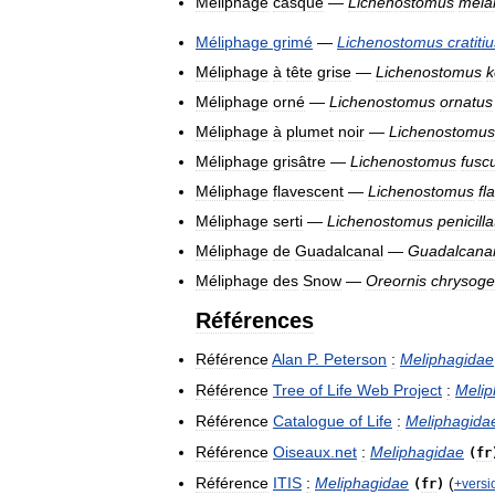
Méliphage
casqué
—
Lichenostomus
mela
Méliphage
grimé
—
Lichenostomus
cratiti
Méliphage
à
tête
grise
—
Lichenostomus
k
Méliphage
orné
—
Lichenostomus
ornatus
Méliphage
à
plumet
noir
—
Lichenostomus
Méliphage
grisâtre
—
Lichenostomus
fusc
Méliphage
flavescent
—
Lichenostomus
fl
Méliphage
serti
—
Lichenostomus
penicill
Méliphage
de
Guadalcanal
—
Guadalcanar
Méliphage
des
Snow
—
Oreornis
chrysog
Références
Référence
Alan
P
.
Peterson
:
Meliphagidae
Référence
Tree
of
Life
Web
Project
:
Melip
Référence
Catalogue
of
Life
:
Meliphagida
Référence
Oiseaux
.
net
:
Meliphagidae
(
fr
Référence
ITIS
:
Meliphagidae
(
(
fr
)
+
versi