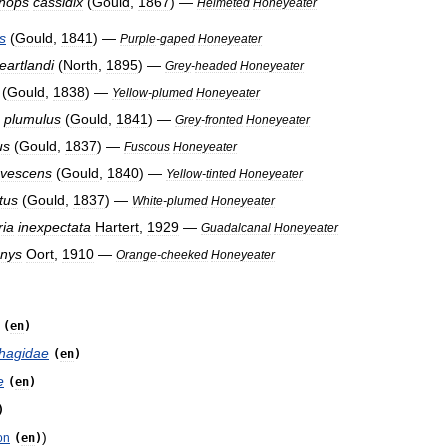
nops
cassidix
(
Gould
,
1867
) —
Helmeted
Honeyeater
us
(
Gould
,
1841
) —
Purple
-
gaped
Honeyeater
eartlandi
(
North
,
1895
) —
Grey
-
headed
Honeyeater
(
Gould
,
1838
) —
Yellow
-
plumed
Honeyeater
plumulus
(
Gould
,
1841
) —
Grey
-
fronted
Honeyeater
us
(
Gould
,
1837
) —
Fuscous
Honeyeater
avescens
(
Gould
,
1840
) —
Yellow
-
tinted
Honeyeater
atus
(
Gould
,
1837
) —
White
-
plumed
Honeyeater
ia
inexpectata
Hartert
,
1929
—
Guadalcanal
Honeyeater
enys
Oort
,
1910
—
Orange
-
cheeked
Honeyeater
(
en
)
hagidae
(
en
)
e
(
en
)
)
)
on
(
en
)