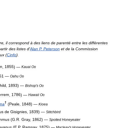
re
,
il
correspond
à
des
liens
de
parenté
entre
les
différentes
artir
des
listes
d
'
Alan
P
.
Peterson
et
de
la
Commission
aux
(
Cinfo
).
in
,
1855
) —
Kauai
Oo
61
—
Oahu
Oo
hild
,
1893
) —
Bishop
'
s
Oo
rrem
,
1786
) —
Hawaii
Oo
†
uma
(
Peale
,
1848
) —
Kioea
us
de
Gisignies
,
1839
) —
Stitchbird
ammus
(
G
.
R
.
Gray
,
1862
) —
Spotted
Honeyeater
ayanus
(
E
.
P
.
Ramsay
,
1875
) —
Macleay
'
s
Honeyeater