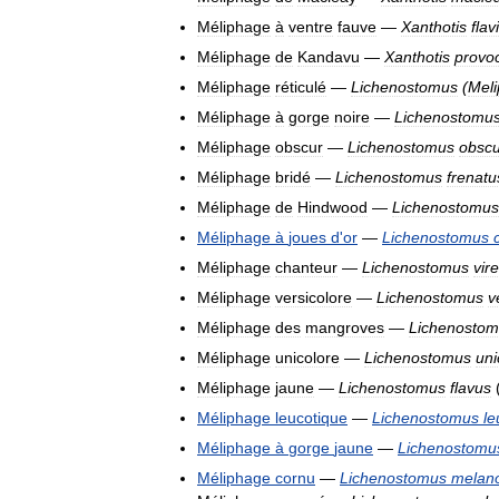
Méliphage
à
ventre
fauve
—
Xanthotis
flav
Méliphage
de
Kandavu
—
Xanthotis
provo
Méliphage
réticulé
—
Lichenostomus
(
Mel
Méliphage
à
gorge
noire
—
Lichenostomu
Méliphage
obscur
—
Lichenostomus
obsc
Méliphage
bridé
—
Lichenostomus
frenatu
Méliphage
de
Hindwood
—
Lichenostomus
Méliphage
à
joues
d
'
or
—
Lichenostomus
Méliphage
chanteur
—
Lichenostomus
vir
Méliphage
versicolore
—
Lichenostomus
v
Méliphage
des
mangroves
—
Lichenosto
Méliphage
unicolore
—
Lichenostomus
uni
Méliphage
jaune
—
Lichenostomus
flavus
Méliphage
leucotique
—
Lichenostomus
le
Méliphage
à
gorge
jaune
—
Lichenostomu
Méliphage
cornu
—
Lichenostomus
melan