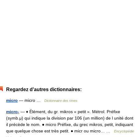
Regardez d'autres dictionnaires:
micro
— micro …
Dictionnaire des rimes
micro-
— ♦ Élément, du gr. mikros « petit ». Métrol. Préfixe
(symb.μ) qui indique la division par 106 (un million) de l unité dont
il précède le nom. ● micro Préfixe, du grec mikros, petit, indiquant
que quelque chose est très petit. ● micr ou micro… …
Encyclopédie