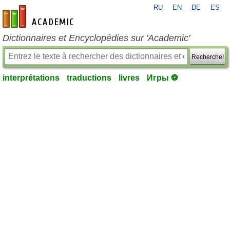
RU
EN
DE
ES
fr-academic.com
Dictionnaires et Encyclopédies sur 'Academic'
Recherche!
interprétations
traductions
livres
Игры ⚽