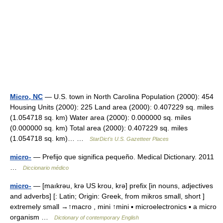
Micro, NC
— U.S. town in North Carolina Population (2000): 454
Housing Units (2000): 225 Land area (2000): 0.407229 sq. miles
(1.054718 sq. km) Water area (2000): 0.000000 sq. miles
(0.000000 sq. km) Total area (2000): 0.407229 sq. miles
(1.054718 sq. km)… …
StarDict's U.S. Gazetteer Places
micro-
— Prefijo que significa pequeño. Medical Dictionary. 2011
…
Diccionario médico
micro-
— [maıkrəu, krə US krou, krə] prefix [in nouns, adjectives
and adverbs] [: Latin; Origin: Greek, from mikros small, short ]
extremely small →↑macro , mini ↑mini ▪ microelectronics ▪ a micro
organism …
Dictionary of contemporary English