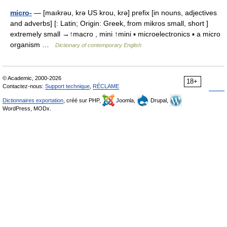
micro-
— [maıkrəu, krə US krou, krə] prefix [in nouns, adjectives
and adverbs] [: Latin; Origin: Greek, from mikros small, short ]
extremely small →↑macro , mini ↑mini ▪ microelectronics ▪ a micro
organism …
Dictionary of contemporary English
© Academic, 2000-2026
18+
Contactez-nous:
Support technique
,
RÉCLAME
Dictionnaires exportation
, créé sur PHP,
Joomla,
Drupal,
WordPress, MODx.