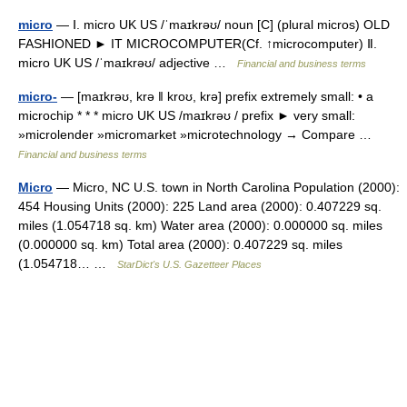
micro
— Ⅰ. micro UK US /ˈmaɪkrəʊ/ noun [C] (plural micros) OLD
FASHIONED ► IT MICROCOMPUTER(Cf. ↑microcomputer) Ⅱ.
micro UK US /ˈmaɪkrəʊ/ adjective …
Financial and business terms
micro-
— [maɪkrəʊ, krə ǁ kroʊ, krə] prefix extremely small: • a
microchip * * * micro UK US /maɪkrəʊ / prefix ► very small:
»microlender »micromarket »microtechnology → Compare …
Financial and business terms
Micro
— Micro, NC U.S. town in North Carolina Population (2000):
454 Housing Units (2000): 225 Land area (2000): 0.407229 sq.
miles (1.054718 sq. km) Water area (2000): 0.000000 sq. miles
(0.000000 sq. km) Total area (2000): 0.407229 sq. miles
(1.054718… …
StarDict's U.S. Gazetteer Places