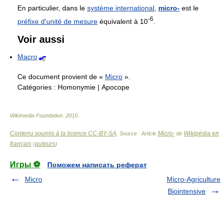
En particulier, dans le
système international
,
micro-
est le
-6
préfixe d'unité de mesure
équivalent à 10
.
Voir aussi
Macro
Ce document provient de «
Micro
».
Catégories :
Homonymie
|
Apocope
Wikimedia Foundation
.
2010
.
Contenu soumis à la licence CC-BY-SA
Micro-
Wikipédia en
. Source : Article
de
français
auteurs
(
)
Игры ⚽
Поможем написать реферат
Micro
Micro-Agriculture
Biointensive