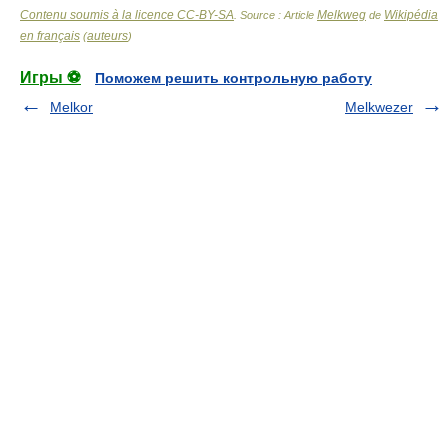
Contenu soumis à la licence CC-BY-SA
Melkweg
Wikipédia
. Source : Article
de
en français
auteurs
(
)
Игры ⚽
Поможем решить контрольную работу
Melkor
Melkwezer