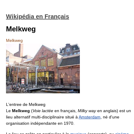
Wikipédia en Français
Melkweg
Melkweg
L'entree de Melkweg
Le
Melkweg
(
Voie lactée
en français,
Milky way
en anglais) est un
lieu alternatif multi-disciplinaire situé à
Amsterdam
, né d'une
organisation indépendante en 1970.
Le lieu se prête en particulier à la
musique
(concerts), au
cinéma