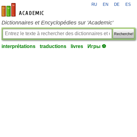
RU
EN
DE
ES
fr-academic.com
Dictionnaires et Encyclopédies sur 'Academic'
Recherche!
interprétations
traductions
livres
Игры ⚽