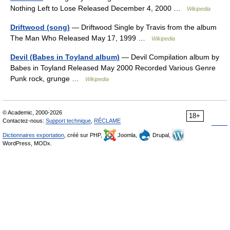
Nothing Left to Lose Released December 4, 2000 …
Wikipedia
Driftwood (song)
— Driftwood Single by Travis from the album
The Man Who Released May 17, 1999 …
Wikipedia
Devil (Babes in Toyland album)
— Devil Compilation album by
Babes in Toyland Released May 2000 Recorded Various Genre
Punk rock, grunge …
Wikipedia
© Academic, 2000-2026
18+
Contactez-nous:
Support technique
,
RÉCLAME
Dictionnaires exportation
, créé sur PHP,
Joomla,
Drupal,
WordPress, MODx.