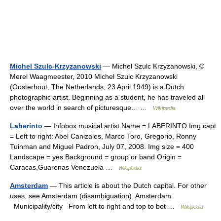
Michel Szulc-Krzyzanowski
— Michel Szulc Krzyzanowski, ©
Merel Waagmeester, 2010 Michel Szulc Krzyzanowski
(Oosterhout, The Netherlands, 23 April 1949) is a Dutch
photographic artist. Beginning as a student, he has traveled all
over the world in search of picturesque… …
Wikipedia
Laberinto
— Infobox musical artist Name = LABERINTO Img capt
= Left to right: Abel Canizales, Marco Toro, Gregorio, Ronny
Tuinman and Miguel Padron, July 07, 2008. Img size = 400
Landscape = yes Background = group or band Origin =
Caracas,Guarenas Venezuela …
Wikipedia
Amsterdam
— This article is about the Dutch capital. For other
uses, see Amsterdam (disambiguation). Amsterdam
Municipality/city From left to right and top to bot …
Wikipedia