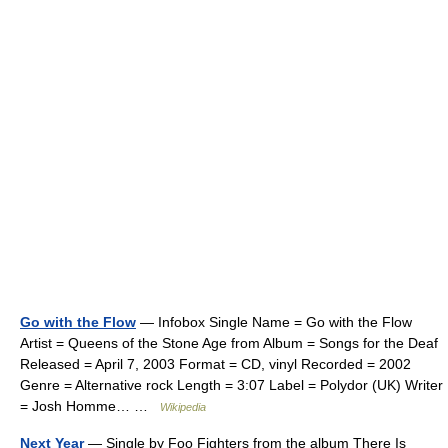
Go with the Flow
— Infobox Single Name = Go with the Flow
Artist = Queens of the Stone Age from Album = Songs for the Deaf
Released = April 7, 2003 Format = CD, vinyl Recorded = 2002
Genre = Alternative rock Length = 3:07 Label = Polydor (UK) Writer
= Josh Homme… …
Wikipedia
Next Year
— Single by Foo Fighters from the album There Is