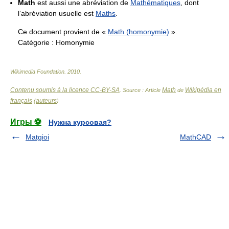
Math
est aussi une abréviation de
Mathématiques
, dont
l’abréviation usuelle est
Maths
.
Ce document provient de «
Math (homonymie)
».
Catégorie :
Homonymie
Wikimedia Foundation
.
2010
.
Contenu soumis à la licence CC-BY-SA
Math
Wikipédia en
. Source : Article
de
français
auteurs
(
)
Игры ⚽
Нужна курсовая?
Matgioi
MathCAD