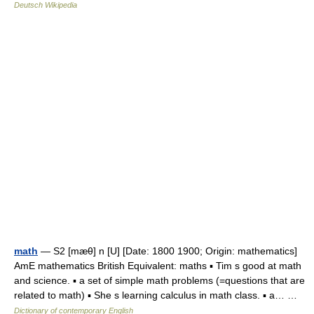
Deutsch Wikipedia
math
— S2 [mæθ] n [U] [Date: 1800 1900; Origin: mathematics]
AmE mathematics British Equivalent: maths ▪ Tim s good at math
and science. ▪ a set of simple math problems (=questions that are
related to math) ▪ She s learning calculus in math class. ▪ a… …
Dictionary of contemporary English