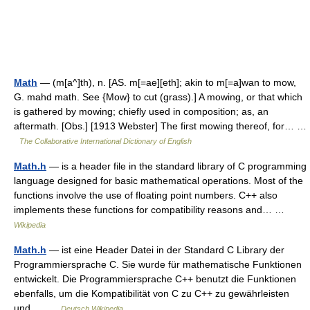
Math
— (m[a^]th), n. [AS. m[=ae][eth]; akin to m[=a]wan to mow,
G. mahd math. See {Mow} to cut (grass).] A mowing, or that which
is gathered by mowing; chiefly used in composition; as, an
aftermath. [Obs.] [1913 Webster] The first mowing thereof, for… …
The Collaborative International Dictionary of English
Math.h
— is a header file in the standard library of C programming
language designed for basic mathematical operations. Most of the
functions involve the use of floating point numbers. C++ also
implements these functions for compatibility reasons and… …
Wikipedia
Math.h
— ist eine Header Datei in der Standard C Library der
Programmiersprache C. Sie wurde für mathematische Funktionen
entwickelt. Die Programmiersprache C++ benutzt die Funktionen
ebenfalls, um die Kompatibilität von C zu C++ zu gewährleisten
und… …
Deutsch Wikipedia