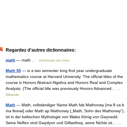
Regardez d'autres dictionnaires:
math
— math …
Dictionnaire des rimes
Math 55
— is a two semester long first year undergraduate
mathematics course at Harvard University. The official titles of the
course is Honors Abstract Algebra and Honors Real and Complex
Analysis. (The official title was previously Honors Advanced… …
Wikipedia
Math
— Math, vollständiger Name Math fab Mathonwy [maːθ vaːb
ma θonwi] oder Math ap Mathonwy („Math, Sohn des Mathonwy“),
ist in der keltischen Mythologie von Wales König von Gwynedd.
Seine Neffen sind Gwydyon und Gilfaethwy, seine Nichte ist… …