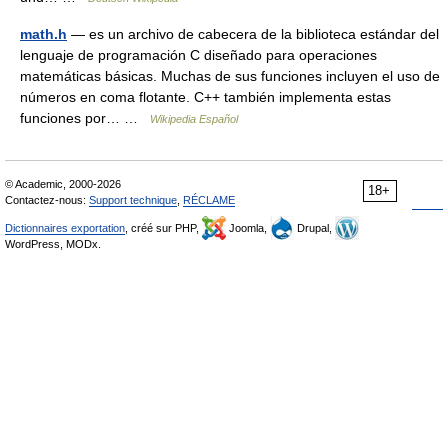
math.h
— es un archivo de cabecera de la biblioteca estándar del
lenguaje de programación C diseñado para operaciones
matemáticas básicas. Muchas de sus funciones incluyen el uso de
números en coma flotante. C++ también implementa estas
funciones por… …
Wikipedia Español
© Academic, 2000-2026
18+
Contactez-nous:
Support technique
,
RÉCLAME
Dictionnaires exportation
, créé sur PHP,
Joomla,
Drupal,
WordPress, MODx.