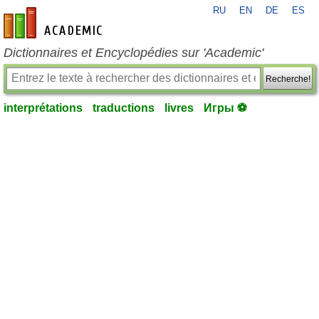
RU
EN
DE
ES
fr-academic.com
Dictionnaires et Encyclopédies sur 'Academic'
Recherche!
interprétations
traductions
livres
Игры ⚽