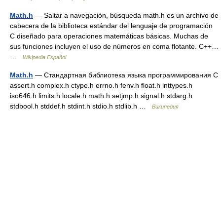
Math.h
— Saltar a navegación, búsqueda math.h es un archivo de
cabecera de la biblioteca estándar del lenguaje de programación
C diseñado para operaciones matemáticas básicas. Muchas de
sus funciones incluyen el uso de números en coma flotante. C++…
…
Wikipedia Español
Math.h
— Стандартная библиотека языка программирования С
assert.h complex.h ctype.h errno.h fenv.h float.h inttypes.h
iso646.h limits.h locale.h math.h setjmp.h signal.h stdarg.h
stdbool.h stddef.h stdint.h stdio.h stdlib.h …
Википедия