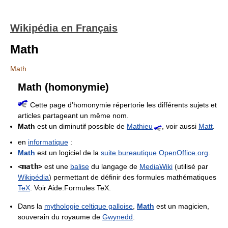
Wikipédia en Français
Math
Math
Math (homonymie)
Cette page d’homonymie répertorie les différents sujets et
articles partageant un même nom.
Math
est un diminutif possible de
Mathieu
, voir aussi
Matt
.
en
informatique
:
Math
est un logiciel de la
suite bureautique
OpenOffice.org
.
<math>
est une
balise
du langage de
MediaWiki
(utilisé par
Wikipédia
) permettant de définir des formules mathématiques
TeX
. Voir Aide:Formules TeX.
Dans la
mythologie celtique galloise
,
Math
est un magicien,
souverain du royaume de
Gwynedd
.