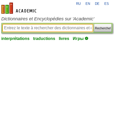
RU
EN
DE
ES
fr-academic.com
Dictionnaires et Encyclopédies sur 'Academic'
Recherche!
interprétations
traductions
livres
Игры ⚽